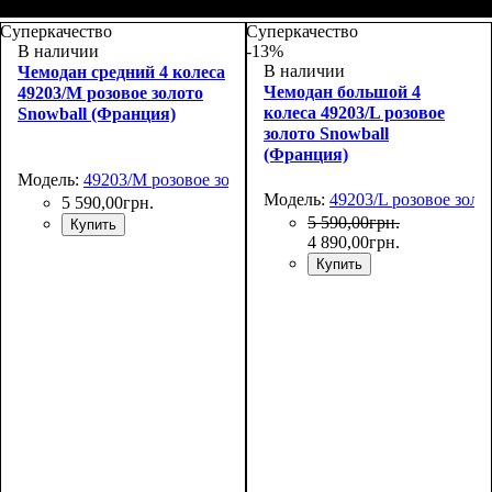
Размер,см (В*Ш*Г)
Объем, л
: 109+17
:
Размер,см (В*Ш*Г)
Объем, л
: 39+8
:
76х51х31+5
55х38х23+5
Суперкачество
Суперкачество
В наличии
-13%
В наличии
Чемодан средний 4 колеса
Чемодан большой 4
49203/M розовое золото
колеса 49203/L розовое
Snowball (Франция)
золото Snowball
(Франция)
Модель:
49203/M розовое золото
Модель:
49203/L розовое золо
5 590
,
00
грн.
5 590
,
00
грн.
Купить
4 890
,
00
грн.
Купить