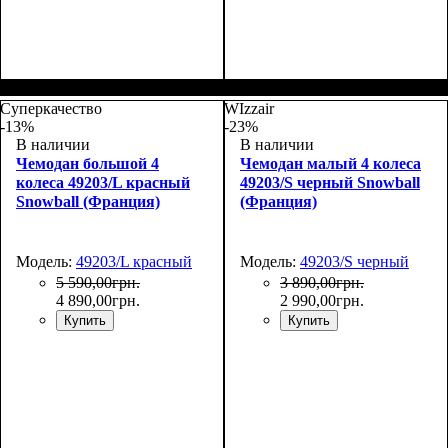
Размер,см (В*Ш*Г)
Объем, л
: 109+17
:
Размер,см (В*Ш*Г)
Объем, л
: 71+13
:
76х51х31+5
66х45х27+5
Суперкачество
WIzzair
-13%
-23%
В наличии
В наличии
Чемодан большой 4
Чемодан малый 4 колеса
колеса 49203/L красный
49203/S черный Snowball
Snowball (Франция)
(Франция)
Модель:
49203/L красный
Модель:
49203/S черный
5 590
,
00
грн.
3 890
,
00
грн.
4 890
,
00
грн.
2 990
,
00
грн.
Купить
Купить