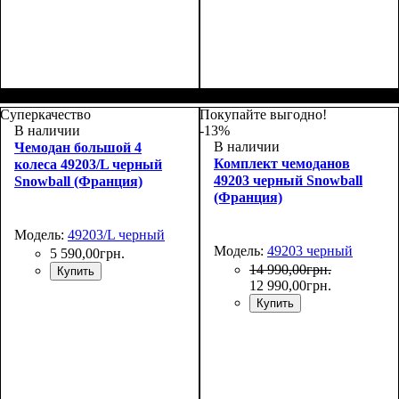
Размер,см (В*Ш*Г)
Объем, л
: 109+17
:
Размер,см (В*Ш*Г)
Объем, л
: 39+8
:
76х51х31+5
55х38х23+5
Суперкачество
Покупайте выгодно!
В наличии
-13%
В наличии
Чемодан большой 4
Комплект чемоданов
колеса 49203/L черный
49203 черный Snowball
Snowball (Франция)
(Франция)
Модель:
49203/L черный
Модель:
49203 черный
5 590
,
00
грн.
14 990
,
00
грн.
Купить
12 990
,
00
грн.
Купить