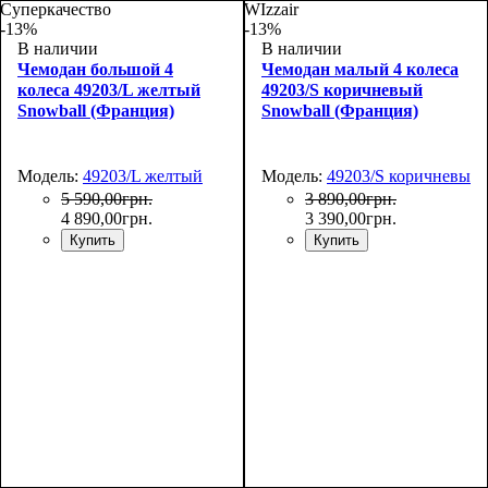
Суперкачество
WIzzair
-13%
-13%
В наличии
В наличии
Чемодан большой 4
Чемодан малый 4 колеса
колеса 49203/L желтый
49203/S коричневый
Snowball (Франция)
Snowball (Франция)
Модель:
49203/L желтый
Модель:
49203/S коричневый
5 590
,
00
грн.
3 890
,
00
грн.
4 890
,
00
грн.
3 390
,
00
грн.
Купить
Купить