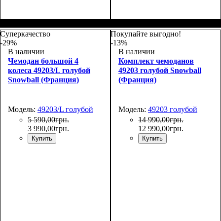
Размер,см (В*Ш*Г)
Объем, л
: 71+13
:
66х45х27+5
Суперкачество
Покупайте выгодно!
-29%
-13%
В наличии
В наличии
Чемодан большой 4
Комплект чемоданов
колеса 49203/L голубой
49203 голубой Snowball
Snowball (Франция)
(Франция)
Модель:
49203/L голубой
Модель:
49203 голубой
5 590
,
00
грн.
14 990
,
00
грн.
3 990
,
00
грн.
12 990
,
00
грн.
Купить
Купить