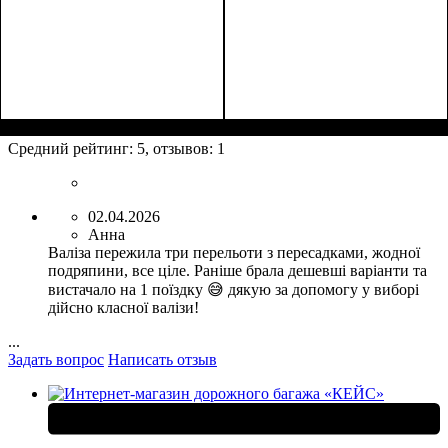
Размер,см (В*Ш*Г)
Объем, л
: 109+17
:
76х51х31+5
Средний рейтинг:
5
, отзывов:
1
02.04.2026
Анна
Валіза пережила три перельоти з пересадками, жодної
подряпини, все ціле. Раніше брала дешевші варіанти та
вистачало на 1 поїздку 😅 дякую за допомогу у виборі
дійсно класної валізи!
...
Задать вопрос
Написать отзыв