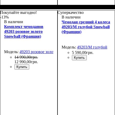
Размер,см (В*Ш*Г)
Объем, л
: 71+13
:
Размер,см (В*Ш*Г)
Объем, л
: 109+17
:
66х45х27+5
76х51х31+5
Покупайте выгодно!
Суперкачество
-13%
В наличии
В наличии
Чемодан средний 4 колеса
Комплект чемоданов
49203/M голубой Snowball
49203 розовое золото
(Франция)
Snowball (Франция)
Модель:
49203/M голубой
Модель:
49203 розовое золото
5 590
,
00
грн.
14 990
,
00
грн.
Купить
12 990
,
00
грн.
Купить