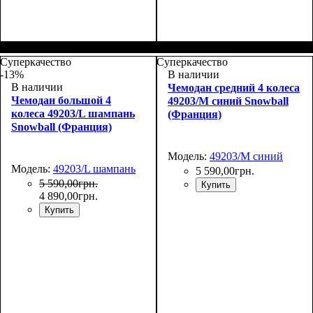
Размер,см (В*Ш*Г)
Объем, л
: 109+17
:
76х51х31+5
Суперкачество
Суперкачество
-13%
В наличии
В наличии
Чемодан средний 4 колеса
Чемодан большой 4
49203/M синий Snowball
колеса 49203/L шампань
(Франция)
Snowball (Франция)
Модель:
49203/M синий
Модель:
49203/L шампань
5 590
,
00
грн.
5 590
,
00
грн.
Купить
4 890
,
00
грн.
Купить