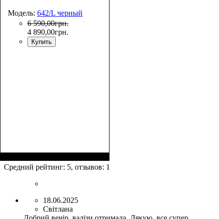
Модель:
642/L черный
6 590
,
00
грн.
4 890
,
00
грн.
Купить
Размер,см (В*Ш*Г)
Объем, л
: 110
:
75x52x30+5
Средний рейтинг:
5
, отзывов:
1
18.06.2025
Світлана
Добрий вечір, валізи отримала. Дякую, все супер.