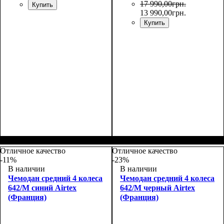
17 990
,
00
грн.
Купить
13 990
,
00
грн.
Купить
Размер,см (В*Ш*Г)
Объем, л
: 110
:
75x52x30+5
Отличное качество
Отличное качество
-11%
-23%
В наличии
В наличии
Чемодан средний 4 колеса
Чемодан средний 4 колеса
642/M синий Airtex
642/M черный Airtex
(Франция)
(Франция)