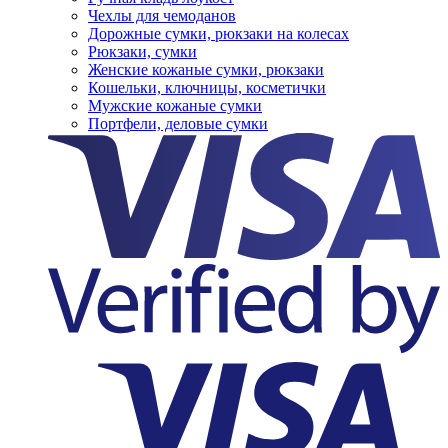
Чехлы для чемоданов
Дорожные сумки, рюкзаки на колесах
Рюкзаки, сумки
Женские кожаные сумки, рюкзаки
Кошельки, ключницы, косметички
Мужские кожаные сумки
Портфели, деловые сумки