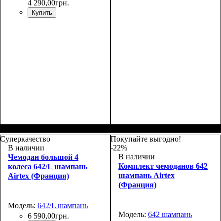
4 290
,
00
грн.
Купить
Размер,см (В*Ш*Г)
Объем, л
: 40
:
Размер,см (В*Ш*Г)
Объем, л
: 71
:
55x37x20+5
65x44x27+5
Суперкачество
Покупайте выгодно!
В наличии
-22%
В наличии
Чемодан большой 4
Комплект чемоданов 642
колеса 642/L шампань
шампань Airtex
Airtex (Франция)
(Франция)
Модель:
642/L шампань
Модель:
642 шампань
6 590
,
00
грн.