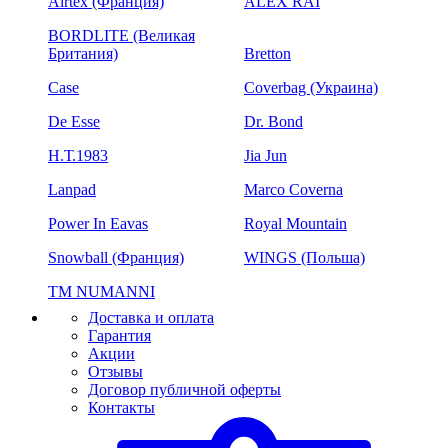
Airtex (Франция)
ALEX RAI
BORDLITE (Великая
Британия)
Bretton
Case
Coverbag (Украина)
De Esse
Dr. Bond
H.Т.1983
Jia Jun
Lanpad
Marco Coverna
Power In Eavas
Royal Mountain
Snowball (Франция)
WINGS (Польша)
ТМ NUMANNI
Доставка и оплата
Гарантия
Акции
Отзывы
Договор публичной оферты
Контакты