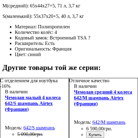
M(средний): 65x44x27+5, 71 л, 3,7 кг
S(маленький): 55x37x20+5, 40 л, 3,7 кг
Материал:
Полипропилен
Количество колёс:
4
Кодовый замок:
Встроенный TSA
?
Расширитель:
Есть
Оригинальность:
Франция
Цвет:
синий
Другие товары той же серии:
С отделением для ноутбука
Отличное качество
-16%
В наличии
В наличии
Чемодан средний 4 колеса
Чемодан малый 4 колеса
642/M шампань Airtex
642/S шампань Airtex
(Франция)
(Франция)
Модель:
642/M шампань
Модель:
642/S шампань
6 590
,
00
грн.
5 090
,
00
грн.
Купить