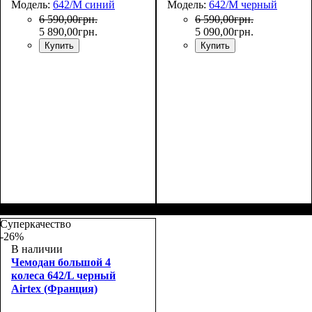
Модель:
642/M синий
Модель:
642/M черный
6 590
,
00
грн.
6 590
,
00
грн.
5 890
,
00
грн.
5 090
,
00
грн.
Купить
Купить
Размер,см (В*Ш*Г)
Объем, л
: 71
:
Размер,см (В*Ш*Г)
Объем, л
: 71
:
65x44x27+5
65x44x27+5
Суперкачество
-26%
В наличии
Чемодан большой 4
колеса 642/L черный
Airtex (Франция)