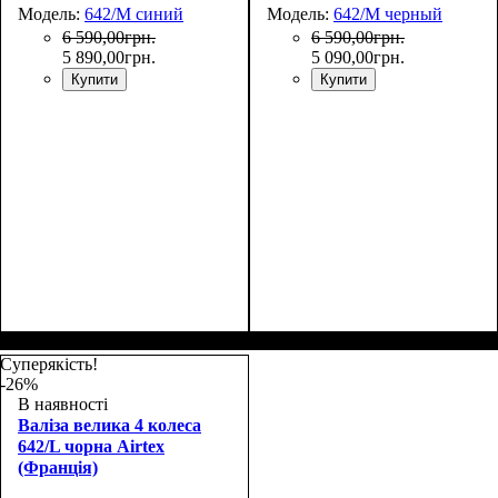
Модель:
642/M синий
Модель:
642/M черный
6 590
,
00
грн.
6 590
,
00
грн.
5 890
,
00
грн.
5 090
,
00
грн.
Купити
Купити
Размер,см (В*Ш*Г)
Объем, л
: 71
:
Размер,см (В*Ш*Г)
Объем, л
: 71
:
65x44x27+5
65x44x27+5
Суперякість!
-26%
В наявності
Валіза велика 4 колеса
642/L чорна Airtex
(Франція)