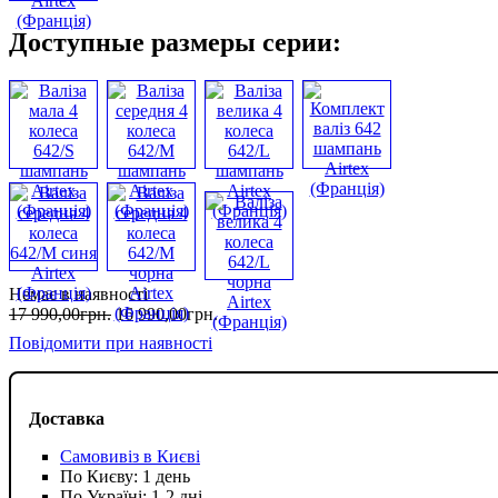
Доступные размеры серии:
Немає в наявності
17 990
,
00
грн.
16 990
,
00
грн.
Повідомити при наявності
Доставка
Самовивіз в Києві
По Києву: 1 день
По Україні: 1-2 дні