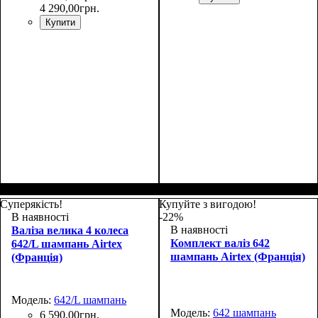
4 290
,
00
грн.
Купити
Размер,см (В*Ш*Г)
Объем, л
: 40
:
Размер,см (В*Ш*Г)
Объем, л
: 71
:
55x37x20+5
65x44x27+5
Суперякість!
Купуйте з вигодою!
В наявності
-22%
В наявності
Валіза велика 4 колеса
Комплект валіз 642
642/L шампань Airtex
шампань Airtex (Франція)
(Франція)
Модель:
642/L шампань
Модель:
642 шампань
6 590
,
00
грн.