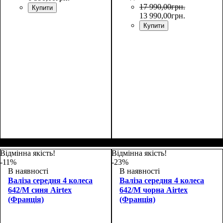
17 990
,
00
грн.
Купити
13 990
,
00
грн.
Купити
Размер,см (В*Ш*Г)
Объем, л
: 110
:
75x52x30+5
Відмінна якість!
Відмінна якість!
-11%
-23%
В наявності
В наявності
Валіза середня 4 колеса
Валіза середня 4 колеса
642/M синя Airtex
642/M чорна Airtex
(Франція)
(Франція)