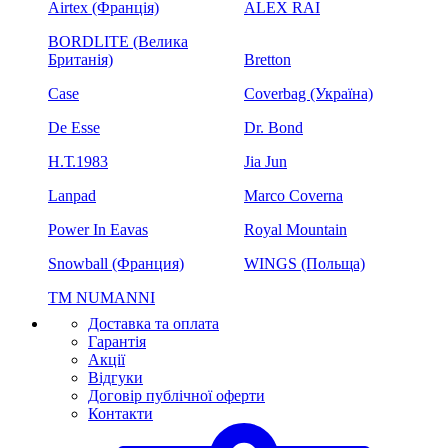
Airtex (Франція)
ALEX RAI
BORDLITE (Велика
Британія)
Bretton
Case
Coverbag (Україна)
De Esse
Dr. Bond
H.Т.1983
Jia Jun
Lanpad
Marco Coverna
Power In Eavas
Royal Mountain
Snowball (Франция)
WINGS (Польща)
ТМ NUMANNI
Доставка та оплата
Гарантія
Акції
Відгуки
Договір публічної оферти
Контакти