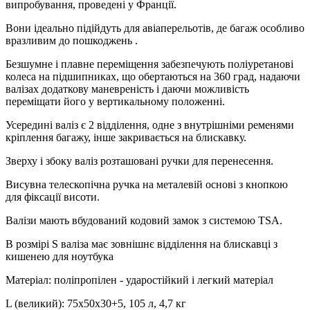
випробування, проведені у Франції.
Вони ідеально підійдуть для авіаперельотів, де багаж особливо
вразливим до пошкоджень .
Безшумне і плавне переміщення забезпечують поліуретанові
колеса на підшипниках, що обертаються на 360 град, надаючи
валізах додаткову маневреність і даючи можливість
переміщати його у вертикальному положенні.
Усередині валіз є 2 відділення, одне з внутрішніми ременями
кріплення багажу, інше закривається на блискавку.
Зверху і збоку валіз розташовані ручки для перенесення.
Висувна телескопічна ручка на металевій основі з кнопкою
для фіксації висоти.
Валізи мають вбудований кодовий замок з системою TSA.
В розмірі S валіза має зовнішнє відділення на блискавці з
кишенею для ноутбука
Матеріал: поліпропілен - ударостійкий і легкий матеріал
L (великий): 75x50x30+5, 105 л, 4,7 кг