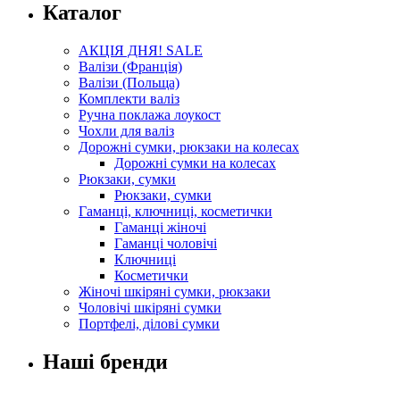
Каталог
АКЦІЯ ДНЯ! SALE
Валізи (Франція)
Валізи (Польща)
Комплекти валіз
Ручна поклажа лоукост
Чохли для валіз
Дорожні сумки, рюкзаки на колесах
Дорожні сумки на колесах
Рюкзаки, сумки
Рюкзаки, сумки
Гаманці, ключниці, косметички
Гаманці жіночі
Гаманці чоловічі
Ключниці
Косметички
Жіночі шкіряні сумки, рюкзаки
Чоловічі шкіряні сумки
Портфелі, ділові сумки
Наші бренди