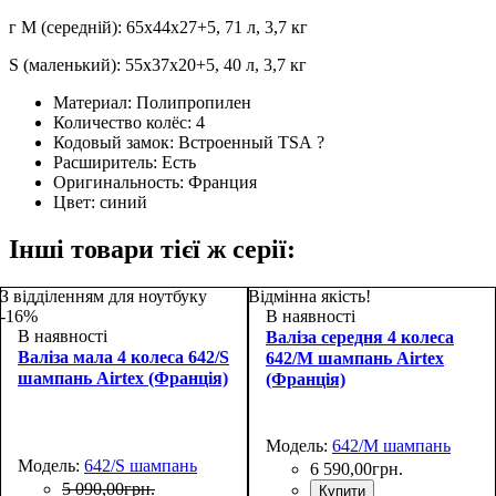
г M (середній): 65x44x27+5, 71 л, 3,7 кг
S (маленький): 55x37x20+5, 40 л, 3,7 кг
Материал:
Полипропилен
Количество колёс:
4
Кодовый замок:
Встроенный TSA
?
Расширитель:
Есть
Оригинальность:
Франция
Цвет:
синий
Інші товари тієї ж серії:
З відділенням для ноутбуку
Відмінна якість!
-16%
В наявності
В наявності
Валіза середня 4 колеса
Валіза мала 4 колеса 642/S
642/M шампань Airtex
шампань Airtex (Франція)
(Франція)
Модель:
642/M шампань
Модель:
642/S шампань
6 590
,
00
грн.
5 090
,
00
грн.
Купити