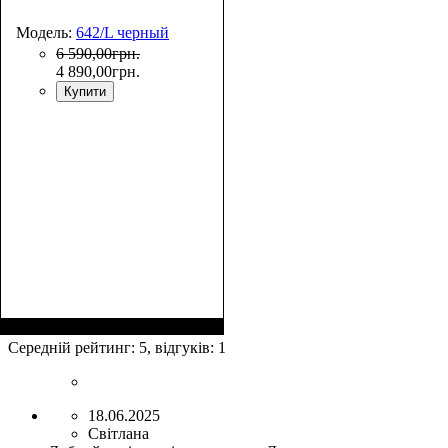
Модель:
642/L черный
6 590
,
00
грн.
4 890
,
00
грн.
Купити
Размер,см (В*Ш*Г)
Объем, л
: 110
:
75x52x30+5
Середній рейтинг:
5
, відгуків:
1
18.06.2025
Світлана