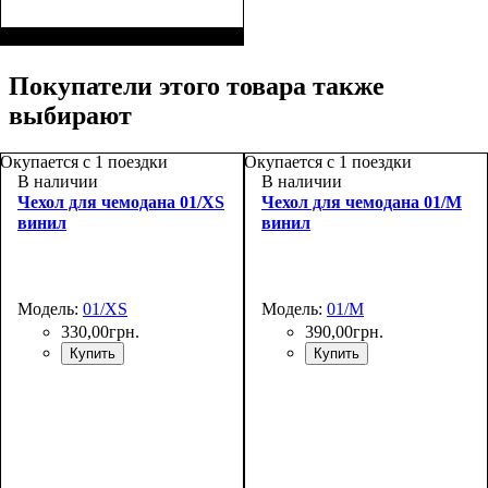
Размер,см (В*Ш*Г)
Объем, л
: 35
:
55х38x20
Покупатели этого товара также
выбирают
Окупается с 1 поездки
Окупается с 1 поездки
В наличии
В наличии
Чехол для чемодана 01/XS
Чехол для чемодана 01/M
винил
винил
Модель:
01/XS
Модель:
01/M
330
,
00
грн.
390
,
00
грн.
Купить
Купить