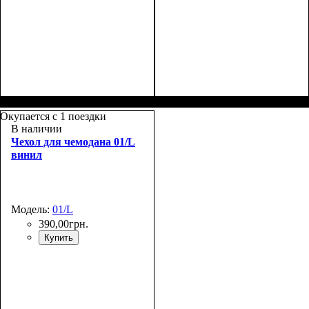
Размеры, см
: 48-55х33-
Размеры, см
: 58-70х41-
37х20-23
45х23-26
Окупается с 1 поездки
В наличии
Чехол для чемодана 01/L
винил
Модель:
01/L
390
,
00
грн.
Купить