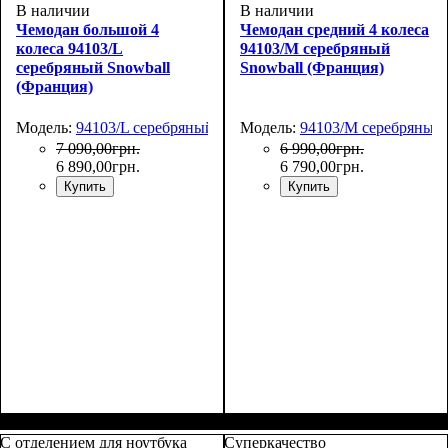
В наличии
В наличии
Чемодан большой 4
Чемодан средний 4 колеса
колеса 94103/L
94103/M серебряный
серебряный Snowball
Snowball (Франция)
(Франция)
Модель:
94103/L серебряный
Модель:
94103/M серебряный
7 090
,
00
грн.
6 990
,
00
грн.
6 890
,
00
грн.
6 790
,
00
грн.
Купить
Купить
Размер,см (В*Ш*Г)
Объем, л
: 105
:
Размер,см (В*Ш*Г)
Объем, л
: 65
:
77х51х31
67х45х26
С отделением для ноутбука
Суперкачество