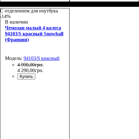
Размер,см (В*Ш*Г)
Объем, л
: 37
:
Размер,см (В*Ш*Г)
Объем, л
: 65
:
55х39х22
67х45х26
С отделением для ноутбука
-14%
В наличии
Чемодан малый 4 колеса
94103/S красный Snowball
(Франция)
Модель:
94103/S красный
4 990
,
00
грн.
4 290
,
00
грн.
Купить