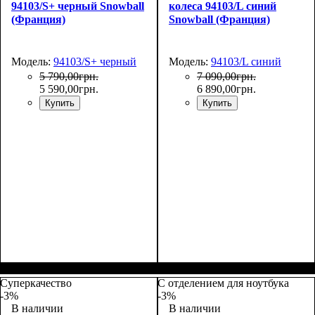
94103/S+ черный Snowball
колеса 94103/L синий
(Франция)
Snowball (Франция)
Модель:
94103/S+ черный
Модель:
94103/L синий
5 790
,
00
грн.
7 090
,
00
грн.
5 590
,
00
грн.
6 890
,
00
грн.
Купить
Купить
Размер,см (В*Ш*Г)
Объем, л
: 37
:
Размер,см (В*Ш*Г)
Объем, л
: 105
:
55х39х22
77х51х31
Суперкачество
С отделением для ноутбука
-3%
-3%
В наличии
В наличии