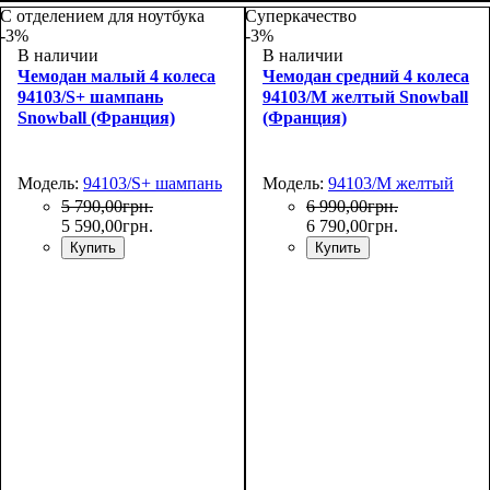
55х39х22
77х51х31
С отделением для ноутбука
Суперкачество
-3%
-3%
В наличии
В наличии
Чемодан малый 4 колеса
Чемодан средний 4 колеса
94103/S+ шампань
94103/M желтый Snowball
Snowball (Франция)
(Франция)
Модель:
94103/S+ шампань
Модель:
94103/M желтый
5 790
,
00
грн.
6 990
,
00
грн.
5 590
,
00
грн.
6 790
,
00
грн.
Купить
Купить