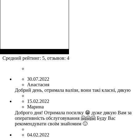
Размеры, см
: 63-75х44-
48х24-27
Средний рейтинг:
5
, отзывов:
4
30.07.2022
Анастасия
Добрий день, отримала валізи, вони такі класні, дякую
15.02.2022
Марина
Доброго дня! Отримала посилку 😁 дуже дякую Вам за
оперативність обслуговування 🤗🤗🤗 Буду Вас
рекомендувати своїм знайомим 🙂
04.02.2022