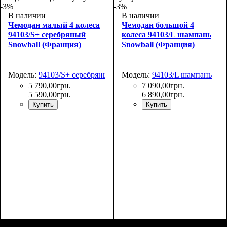
-3%
-3%
В наличии
В наличии
Чемодан малый 4 колеса
Чемодан большой 4
94103/S+ серебряный
колеса 94103/L шампань
Snowball (Франция)
Snowball (Франция)
Модель:
94103/S+ серебряный
Модель:
94103/L шампань
5 790
,
00
грн.
7 090
,
00
грн.
5 590
,
00
грн.
6 890
,
00
грн.
Купить
Купить
Размер,см (В*Ш*Г)
Объем, л
: 37
:
Размер,см (В*Ш*Г)
Объем, л
: 105
: