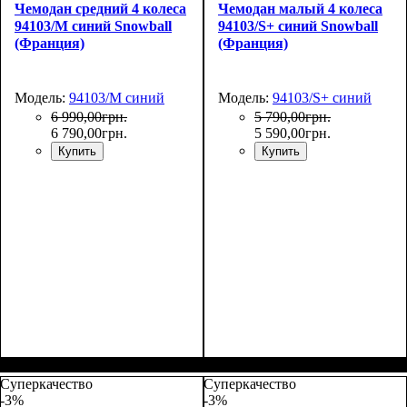
Чемодан средний 4 колеса
Чемодан малый 4 колеса
94103/M синий Snowball
94103/S+ синий Snowball
(Франция)
(Франция)
Модель:
94103/M синий
Модель:
94103/S+ синий
6 990
,
00
грн.
5 790
,
00
грн.
6 790
,
00
грн.
5 590
,
00
грн.
Купить
Купить
Размер,см (В*Ш*Г)
Объем, л
: 65
:
Размер,см (В*Ш*Г)
Объем, л
: 37
:
67х45х26
55х39х22
Суперкачество
Суперкачество
-3%
-3%