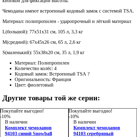
кнопкой для фиксации высоты.
Чемоданы имеют встроенный кодовый замок с системой TSA.
Материал: полипропилен - ударопрочный и лёгкий материал
L(большой): 77х51х31 см, 105 л, 3,3 кг
M(средний): 67х45х26 см, 65 л, 2,6 кг
S(маленький): 55х38х20 см, 35 л, 1,9 кг
Материал:
Полипропилен
Количество колёс:
4
Кодовый замок:
Встроенный TSA
?
Оригинальность:
Франция
Цвет:
фиолетовый
Другие товары той же серии:
Покупайте выгодно!
Покупайте выгодно!
-10%
-10%
В наличии
В наличии
Комплект чемоданов
Комплект чемоданов
94103 синий Snowball
94103 серебряный