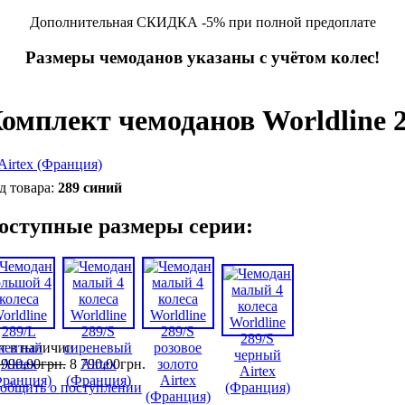
Дополнительная СКИДКА -5% при полной предоплате
Размеры чемоданов указаны с учётом колес!
омплект чемоданов Worldline 2
289 синий
оступные размеры серии:
т в наличии
 990
,
00
грн.
8 790
,
00
грн.
общить о поступлении