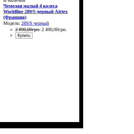
В наличии
Чемодан малый 4 колеса
Worldline 289/S черный Airtex
(Франция)
Модель:
289/S черный
2 890
,
00
грн.
2 490
,
00
грн.
Купить
Размер,см (В*Ш*Г)
Объем, л
: 42
: 55x37x23+5