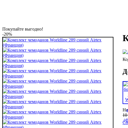
Покупайте выгодно!
-20%
К
Д
Не
10
Со