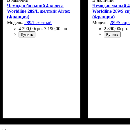
В наличии
В наличии
Чемодан большой 4 колеса
Чемодан малый 4
Worldline 289/L желтый Airtex
Worldline 289/S с
(Франция)
(Франция)
Модель:
289/L желтый
Модель:
289/S сир
4 290
,
00
грн.
3 190
,
00
грн.
2 890
,
00
грн.
Купить
Купить
Размер,см (В*Ш*Г)
Объем, л
: 105
: 74x49x31+5
Размер,см (В*Ш*
Объем, л
: 42
...