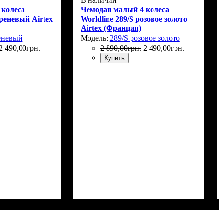
В наличии
 колеса
Чемодан малый 4 колеса
иреневый Airtex
Worldline 289/S розовое золото
Airtex (Франция)
еневый
Модель:
289/S розовое золото
2 490
,
00
грн.
2 890
,
00
грн.
2 490
,
00
грн.
Купить
Г)
: 55x37x23+5
Размер,см (В*Ш*Г)
Объем, л
: 42
: 55x37x23+5