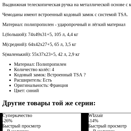
Выдвижная телескопическая ручка на металлической основе с 
Чемоданы имеют встроенный кодовый замок с системой TSA.
Материал: полипропилен - ударопрочный и лёгкий материал
L(большой): 74x49x31+5, 105 л, 4,4 кг
M(средний): 64x42x27+5, 65 л, 3,5 кг
S(маленький): 55x37x23+5, 42 л, 2,9 кг
Материал:
Полипропилен
Количество колёс:
4
Кодовый замок:
Встроенный TSA
?
Расширитель:
Есть
Оригинальность:
Франция
Цвет:
синий
Другие товары той же серии:
Суперкачество
WIzzair
-26%
-14%
Быстрый просмотр
Быстрый просмотр