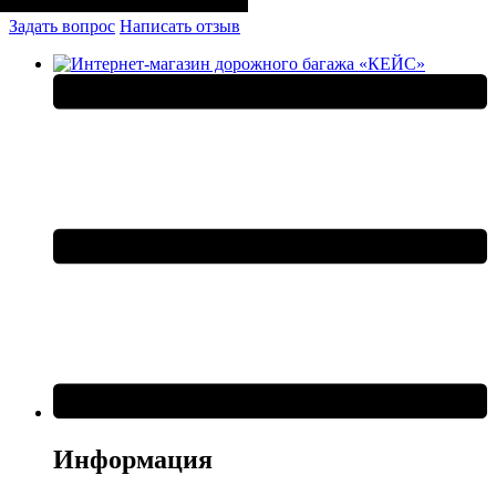
Размеры, см ( ВхШхГ)
:
25*15*11
Задать вопрос
Написать отзыв
Информация