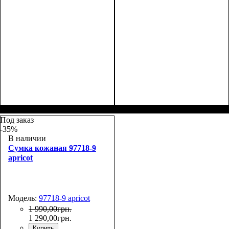
Размеры, см ( ВхШхГ)
:
Размеры, см ( ВхШхГ)
:
25*17*10
25*17*10
Под заказ
-35%
В наличии
Сумка кожаная 97718-9
apricot
Модель:
97718-9 apricot
1 990
,
00
грн.
1 290
,
00
грн.
Купить