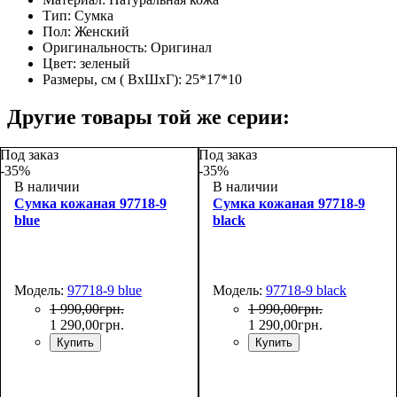
Тип:
Сумка
Пол:
Женский
Оригинальность:
Оригинал
Цвет:
зеленый
Размеры, см ( ВхШхГ):
25*17*10
Другие товары той же серии:
Под заказ
Под заказ
-35%
-35%
В наличии
В наличии
Сумка кожаная 97718-9
Сумка кожаная 97718-9
blue
black
Модель:
97718-9 blue
Модель:
97718-9 black
1 990
,
00
грн.
1 990
,
00
грн.
1 290
,
00
грн.
1 290
,
00
грн.
Купить
Купить