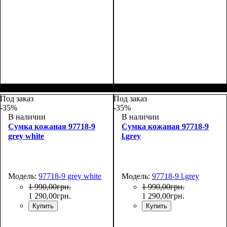
Размеры, см ( ВхШхГ)
:
Размеры, см ( ВхШхГ)
:
25*17*10
25*17*10
Под заказ
Под заказ
-35%
-35%
В наличии
В наличии
Сумка кожаная 97718-9
Сумка кожаная 97718-9
grey white
l.grey
Модель:
97718-9 grey white
Модель:
97718-9 l.grey
1 990
,
00
грн.
1 990
,
00
грн.
1 290
,
00
грн.
1 290
,
00
грн.
Купить
Купить