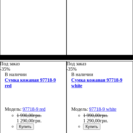
Размеры, см ( ВхШхГ)
:
Размеры, см ( ВхШхГ)
:
25*17*10
25*17*10
Под заказ
Под заказ
-35%
-35%
В наличии
В наличии
Сумка кожаная 97718-9
Сумка кожаная 97718-9
red
white
Модель:
97718-9 red
Модель:
97718-9 white
1 990
,
00
грн.
1 990
,
00
грн.
1 290
,
00
грн.
1 290
,
00
грн.
Купить
Купить