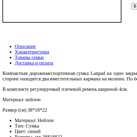
В
Описание
Характеристики
Товары семьи
Доставка и оплата
Компактная дорожная/спортивная сумка Lanpad на одно закр
стороне находятся два вместительных кармана на молнии. По 
В комплекте регулируемый плечевой ремень шириной 4см.
Материал: нейлон
Размер (см) 38*18*22
Материал:
Нейлон
Тип:
Сумка
Цвет:
синий
Размеры, см:
38*18*22