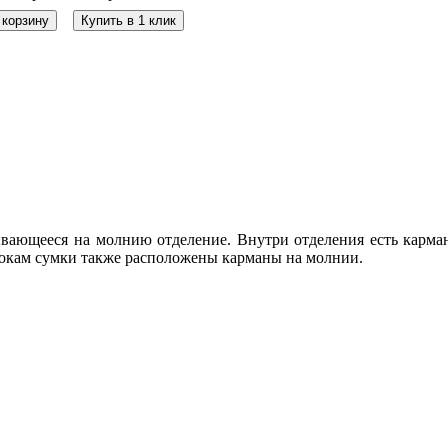
 корзину
Купить в 1 клик
ывающееся на молнию отделение. Внутри отделения есть карма
бокам сумки также расположены карманы на молнии.