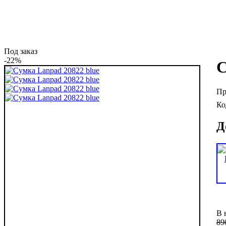
Под заказ
-22%
С
Д
В 
89