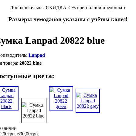
Дополнительная СКИДКА -5% при полной предоплате
Размеры чемоданов указаны с учётом колес!
умка Lanpad 20822 blue
Lanpad
20822 blue
оступные цвета:
наличии
0
,
00
грн.
690
,
00
грн.