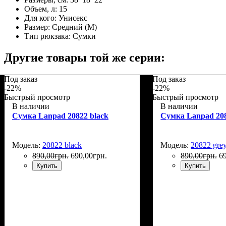
Объем, л:
15
Для кого:
Унисекс
Размер:
Средний (M)
Тип рюкзака:
Сумки
Другие товары той же серии:
Под заказ
Под заказ
-22%
-22%
Быстрый просмотр
Быстрый просмотр
В наличии
В наличии
Сумка Lanpad 20822 black
Сумка Lanpad 208
Модель:
20822 black
Модель:
20822 gre
890
,
00
грн.
690
,
00
грн.
890
,
00
грн.
6
Купить
Купить