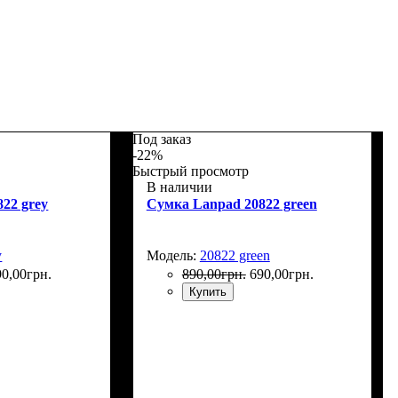
Под заказ
-22%
Быстрый просмотр
В наличии
22 grey
Сумка Lanpad 20822 green
y
Модель:
20822 green
90
,
00
грн.
890
,
00
грн.
690
,
00
грн.
Купить