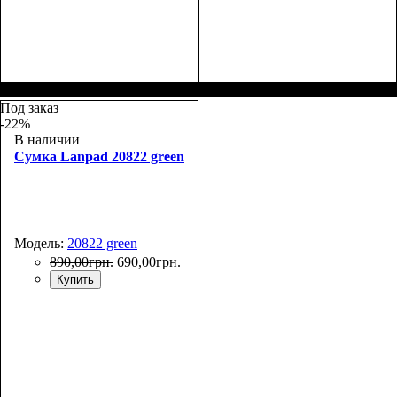
Размеры, см
Объем, л
: 15
: 38*18*22
Размеры, см
Объем, л
: 15
: 38*18*22
Под заказ
-22%
В наличии
Сумка Lanpad 20822 green
Модель:
20822 green
890
,
00
грн.
690
,
00
грн.
Купить