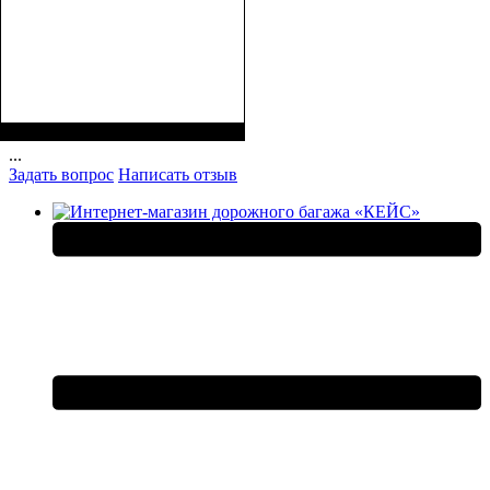
Размеры, см
Объем, л
: 15
: 38*18*22
...
Задать вопрос
Написать отзыв