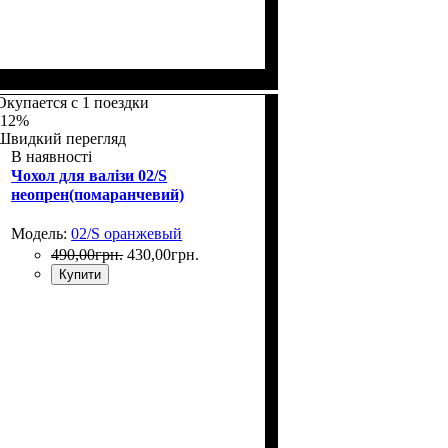
Размеры, см
: 65-75
Окупается с 1 поездки
-12%
Швидкий перегляд
В наявності
Чохол для валізи 02/S
неопрен(помаранчевий)
Модель:
02/S оранжевый
490
,
00
грн.
430
,
00
грн.
Купити