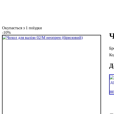
Окупається з 1 поїздки
-10%
Ч
Д