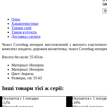
58
В
Опис
Характеристики
Товари серії
Також купують
Доставка і оплата
Чохол Coverbag неопрен виготовлений з якісного еластичного
комплект входить: дорожня косметичка, чохол Coverbag неопрен
Висота без коліс 55-65см
Материал:
Неопрен
Материал:
Неопрен
Цвет:
бирюза
Размеры, см:
55-65
Інші товари тієї ж серії:
Окупается с 1 поездки
Окупается с 1 поезд
-12%
-10%
Швидкий перегляд
Швидкий перегляд