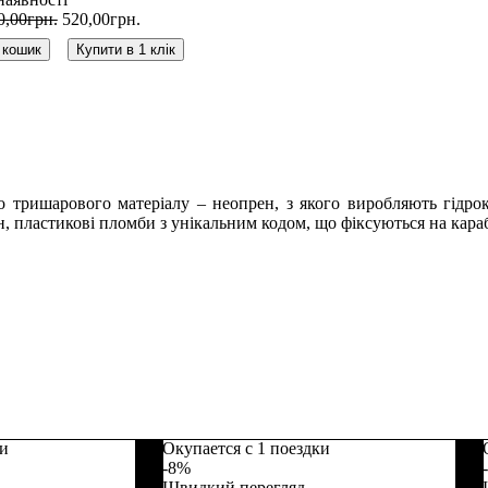
0
,
00
грн.
520
,
00
грн.
 кошик
Купити в 1 клік
 тришарового матеріалу – неопрен, з якого виробляють гідрок
, пластикові пломби з унікальним кодом, що фіксуються на караб
ки
Окупается с 1 поездки
-8%
Швидкий перегляд