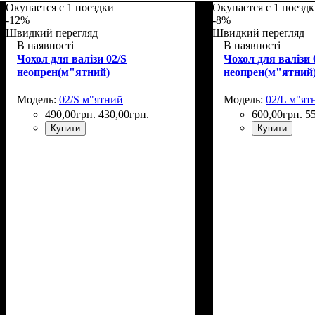
Окупается с 1 поездки
Окупается с 1 поезд
-12%
-8%
Швидкий перегляд
Швидкий перегляд
В наявності
В наявності
Чохол для валізи 02/S
Чохол для валізи 
неопрен(м"ятний)
неопрен(м"ятний
Модель:
02/S м"ятний
Модель:
02/L м"ят
490
,
00
грн.
430
,
00
грн.
600
,
00
грн.
5
Купити
Купити