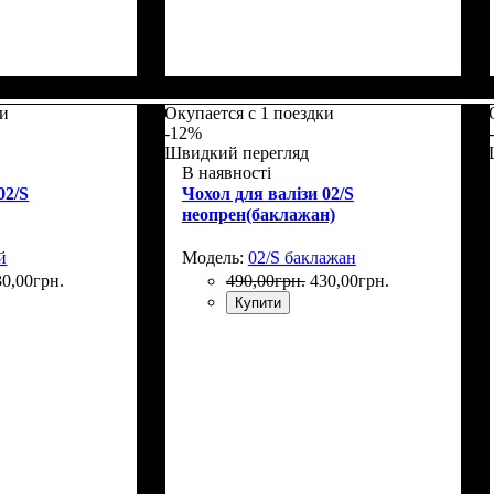
5
Размеры, см
: 50-55
ки
Окупается с 1 поездки
-12%
Швидкий перегляд
В наявності
02/S
Чохол для валізи 02/S
неопрен(баклажан)
й
Модель:
02/S баклажан
30
,
00
грн.
490
,
00
грн.
430
,
00
грн.
Купити