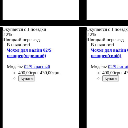
Размеры, см
: 55-65
Размеры, см
: 65-7
Окупается с 1 поездки
Окупается с 1 поезд
-12%
-12%
Швидкий перегляд
Швидкий перегляд
В наявності
В наявності
Чохол для валізи 02/S
Чохол для валізи 
неопрен(червоний)
неопрен(синій)
Модель:
02/S красный
Модель:
02/S сини
490
,
00
грн.
430
,
00
грн.
490
,
00
грн.
4
Купити
Купити