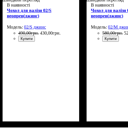
В наявності
В наявності
Чохол для валізи 02/S
Чохол для валізи
неопрен(джинс)
неопрен(джинс)
Модель:
02/S джинс
Модель:
02/M джи
490
,
00
грн.
430
,
00
грн.
580
,
00
грн.
5
Купити
Купити
Размеры, см
: 50-55
Размеры, см
: 55-6