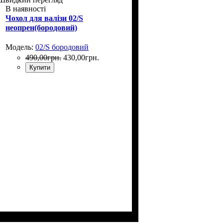
В наявності
Чохол для валізи 02/S
неопрен(бородовий)
Модель:
02/S бородовий
490
,
00
грн.
430
,
00
грн.
Купити
Размеры, см
: 50-55