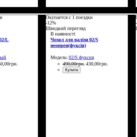
5
Размеры, см
: 55-65
ки
Окупается с 1 поездки
-12%
Швидкий перегляд
В наявності
02/L
Чохол для валізи 02/S
неопрен(фуксія)
ный
Модель:
02/S фуксия
50
,
00
грн.
490
,
00
грн.
430
,
00
грн.
Купити