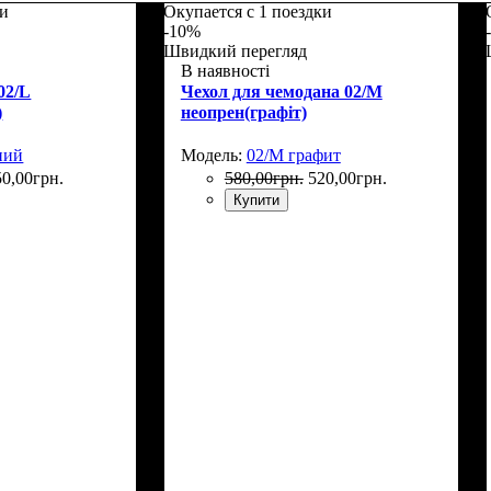
ки
Окупается с 1 поездки
-10%
Швидкий перегляд
В наявності
02/L
Чехол для чемодана 02/M
)
неопрен(графіт)
ний
Модель:
02/M графит
50
,
00
грн.
580
,
00
грн.
520
,
00
грн.
Купити