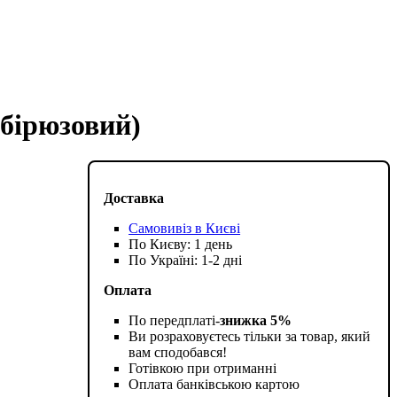
(бірюзовий)
Доставка
Самовивіз в Києві
По Києву: 1 день
По Україні: 1-2 дні
Оплата
По передплаті-
знижка 5%
Ви розраховуєтесь тільки за товар, який
вам сподобався!
Готівкою при отриманні
Оплата банківською картою