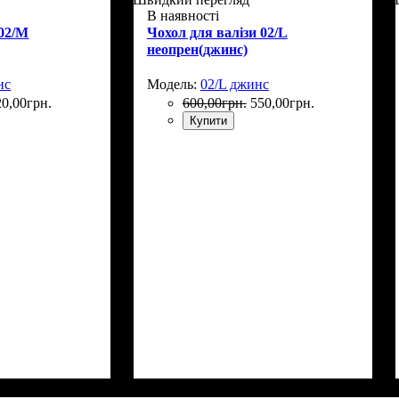
В наявності
 02/M
Чохол для валізи 02/L
неопрен(джинс)
нс
Модель:
02/L джинс
20
,
00
грн.
600
,
00
грн.
550
,
00
грн.
Купити
5
Размеры, см
: 65-75