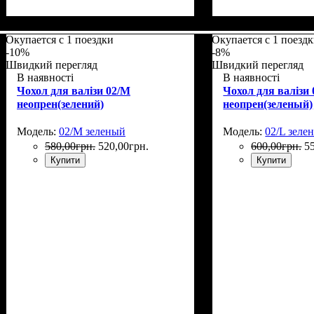
Размеры, см
: 50-55
Размеры, см
: 65-7
Окупается с 1 поездки
Окупается с 1 поезд
-10%
-8%
Швидкий перегляд
Швидкий перегляд
В наявності
В наявності
Чохол для валізи 02/M
Чохол для валізи 
неопрен(зелений)
неопрен(зеленый)
Модель:
02/M зеленый
Модель:
02/L зеле
580
,
00
грн.
520
,
00
грн.
600
,
00
грн.
5
Купити
Купити