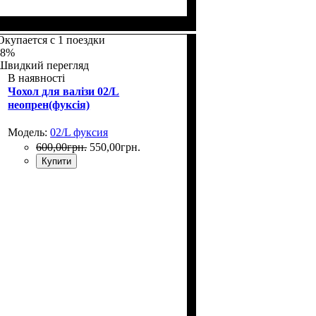
Размеры, см
: 50-55
Окупается с 1 поездки
-8%
Швидкий перегляд
В наявності
Чохол для валізи 02/L
неопрен(фуксія)
Модель:
02/L фуксия
600
,
00
грн.
550
,
00
грн.
Купити