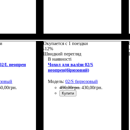
5
Размеры, см
: 50-55
ки
Окупается с 1 поездки
-12%
Швидкий перегляд
В наявності
02/L неопрен
Чохол для валізи 02/S
неопрен(бірюзовий)
юзовый
Модель:
02/S бирюзовый
50
,
00
грн.
490
,
00
грн.
430
,
00
грн.
Купити