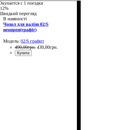
Окупается с 1 поездки
-12%
Швидкий перегляд
В наявності
Чохол для валізи 02/S
неопрен(графіт)
Модель:
02/S графит
490
,
00
грн.
430
,
00
грн.
Купити