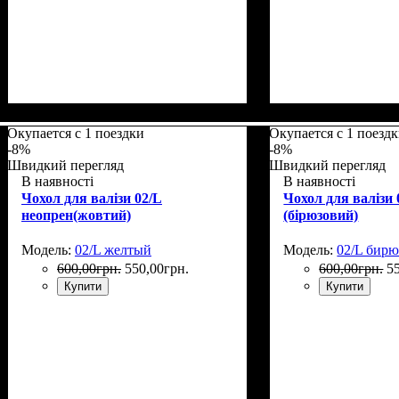
Размеры, см
: 50-55
Размеры, см
: 50-5
Окупается с 1 поездки
Окупается с 1 поезд
-8%
-8%
Швидкий перегляд
Швидкий перегляд
В наявності
В наявності
Чохол для валізи 02/L
Чохол для валізи 
неопрен(жовтий)
(бірюзовий)
Модель:
02/L желтый
Модель:
02/L бир
600
,
00
грн.
550
,
00
грн.
600
,
00
грн.
5
Купити
Купити