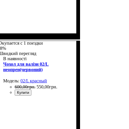
Размеры, см
: 50-55
Окупается с 1 поездки
-8%
Швидкий перегляд
В наявності
Чохол для валізи 02/L
неопрен(червоний)
Модель:
02/L красный
600
,
00
грн.
550
,
00
грн.
Купити