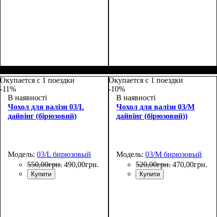
Размеры, см
: 65-75
Размеры, см
: 50-55
Окупается с 1 поездки
Окупается с 1 поездки
-11%
-10%
В наявності
В наявності
Чохол для валізи 03/L
Чохол для валізи 03/M
дайвінг (бірюзовий)
дайвінг (бірюзовий))
Модель:
03/L бирюзовый
Модель:
03/M бирюзовый
550
,
00
грн.
490
,
00
грн.
520
,
00
грн.
470
,
00
грн.
Купити
Купити