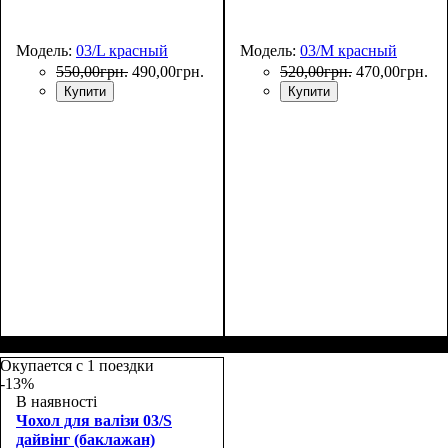
Модель:
03/L красный
Модель:
03/M красный
550
,
00
грн.
490
,
00
грн.
520
,
00
грн.
470
,
00
грн.
Купити
Купити
Размеры, см
: 65-75
Размеры, см
: 55-65
Окупается с 1 поездки
-13%
В наявності
Чохол для валізи 03/S
дайвінг (баклажан)