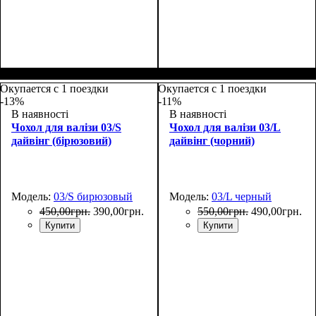
Размеры, см
: 50-55
Размеры, см
: 50-55
Окупается с 1 поездки
Окупается с 1 поездки
-13%
-11%
В наявності
В наявності
Чохол для валізи 03/S
Чохол для валізи 03/L
дайвінг (бірюзовий)
дайвінг (чорний)
Модель:
03/S бирюзовый
Модель:
03/L черный
450
,
00
грн.
390
,
00
грн.
550
,
00
грн.
490
,
00
грн.
Купити
Купити