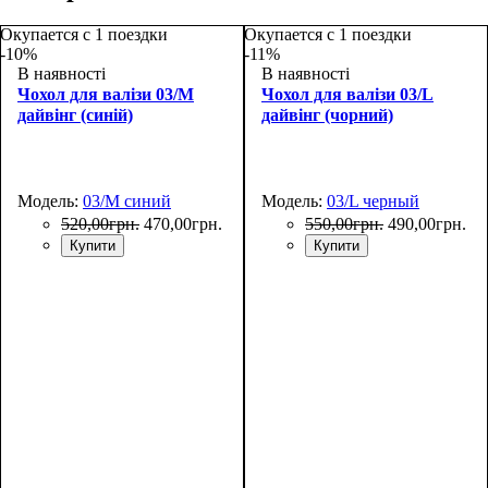
Окупается с 1 поездки
Окупается с 1 поездки
-10%
-11%
В наявності
В наявності
Чохол для валізи 03/M
Чохол для валізи 03/L
дайвінг (синій)
дайвінг (чорний)
Модель:
03/M синий
Модель:
03/L черный
520
,
00
грн.
470
,
00
грн.
550
,
00
грн.
490
,
00
грн.
Купити
Купити