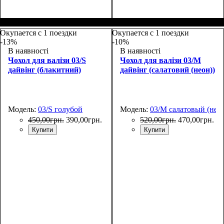
Размеры, см
: 65-75
Размеры, см
: 55-65
Окупается с 1 поездки
Окупается с 1 поездки
-13%
-10%
В наявності
В наявності
Чохол для валізи 03/S
Чохол для валізи 03/M
дайвінг (блакитний)
дайвінг (салатовий (неон))
Модель:
03/S голубой
Модель:
03/M салатовый (нео
450
,
00
грн.
390
,
00
грн.
520
,
00
грн.
470
,
00
грн.
Купити
Купити