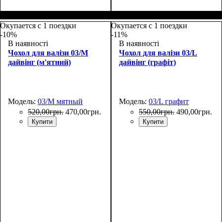
Размеры, см
: 55-65
Размеры, см
: 65-75
Окупается с 1 поездки
Окупается с 1 поездки
-10%
-11%
В наявності
В наявності
Чохол для валізи 03/M
Чохол для валізи 03/L
дайвінг (м'ятний)
дайвінг (графіт)
Модель:
03/M мятный
Модель:
03/L графит
520
,
00
грн.
470
,
00
грн.
550
,
00
грн.
490
,
00
грн.
Купити
Купити