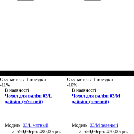
Размеры, см
: 50-55
Размеры, см
: 55-65
Окупается с 1 поездки
Окупается с 1 поездки
-11%
-10%
В наявності
В наявності
Чохол для валізи 03/L
Чохол для валізи 03/M
дайвінг (м'ятний)
дайвінг (зелений)
Модель:
03/L мятный
Модель:
03/M зеленый
550
,
00
грн.
490
,
00
грн.
520
,
00
грн.
470
,
00
грн.