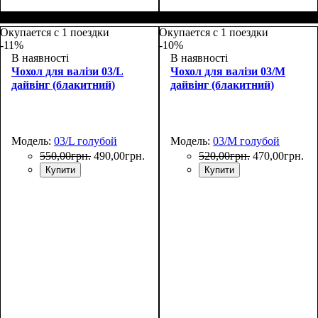
Размеры, см
: 55-65
Размеры, см
: 65-75
Окупается с 1 поездки
Окупается с 1 поездки
-11%
-10%
В наявності
В наявності
Чохол для валізи 03/L
Чохол для валізи 03/M
дайвінг (блакитний)
дайвінг (блакитний)
Модель:
03/L голубой
Модель:
03/M голубой
550
,
00
грн.
490
,
00
грн.
520
,
00
грн.
470
,
00
грн.
Купити
Купити