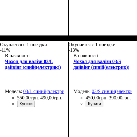
Размеры, см
: 50-55
Размеры, см
: 65-75
Окупается с 1 поездки
Окупается с 1 поездки
-11%
-13%
В наявності
В наявності
Чохол для валізи 03/L
Чохол для валізи 03/S
дайвінг (синій(електрик))
дайвінг (синій(електрик))
Модель:
03/L синий(электрик)
Модель:
03/S синий(электрик)
550
,
00
грн.
490
,
00
грн.
450
,
00
грн.
390
,
00
грн.
Купити
Купити