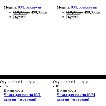
Модель:
03/L баклажан
Модель:
03/L оранжевый
550
,
00
грн.
490
,
00
грн.
550
,
00
грн.
490
,
00
грн.
Купити
Купити
Размеры, см
: 65-75
Размеры, см
: 65-75
Окупается с 1 поездки
Окупается с 1 поездки
-11%
-10%
В наявності
В наявності
Чохол для валізи 03/L
Чохол для валізи 03/M
дайвінг (червоний)
дайвінг (червоний)