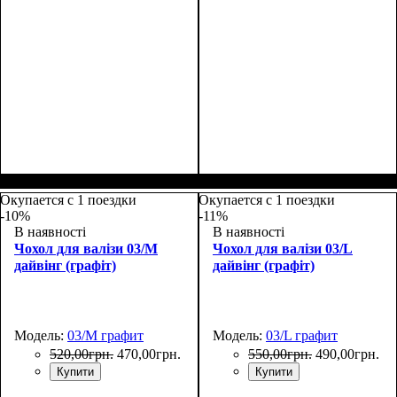
Размеры, см
: 65-75
Размеры, см
: 50-55
Окупается с 1 поездки
Окупается с 1 поездки
-10%
-11%
В наявності
В наявності
Чохол для валізи 03/M
Чохол для валізи 03/L
дайвінг (графіт)
дайвінг (графіт)
Модель:
03/M графит
Модель:
03/L графит
520
,
00
грн.
470
,
00
грн.
550
,
00
грн.
490
,
00
грн.
Купити
Купити