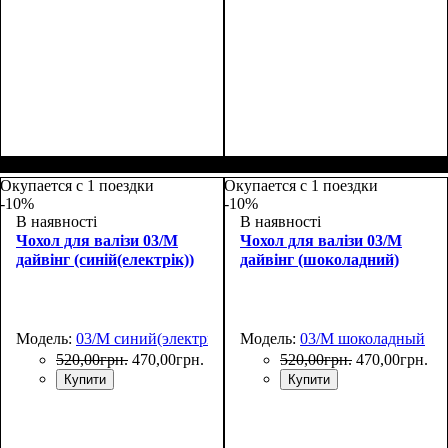
Размеры, см
: 65-75
Размеры, см
: 55-65
Окупается с 1 поездки
Окупается с 1 поездки
-10%
-10%
В наявності
В наявності
Чохол для валізи 03/M
Чохол для валізи 03/M
дайвінг (синій(електрік))
дайвінг (шоколадний)
Модель:
03/M синий(электрик)
Модель:
03/M шоколадный
520
,
00
грн.
470
,
00
грн.
520
,
00
грн.
470
,
00
грн.
Купити
Купити