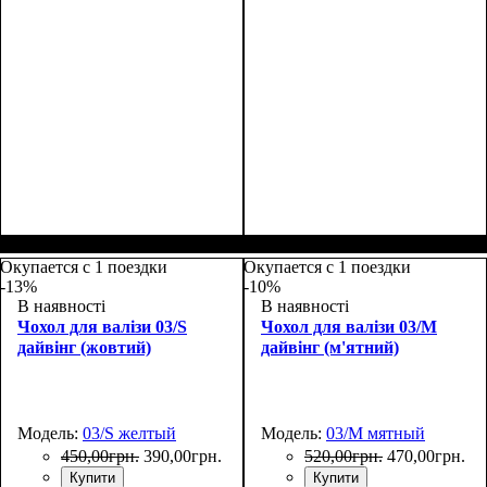
Размеры, см
: 55-65
Размеры, см
: 65-75
Окупается с 1 поездки
Окупается с 1 поездки
-13%
-10%
В наявності
В наявності
Чохол для валізи 03/S
Чохол для валізи 03/M
дайвінг (жовтий)
дайвінг (м'ятний)
Модель:
03/S желтый
Модель:
03/M мятный
450
,
00
грн.
390
,
00
грн.
520
,
00
грн.
470
,
00
грн.
Купити
Купити