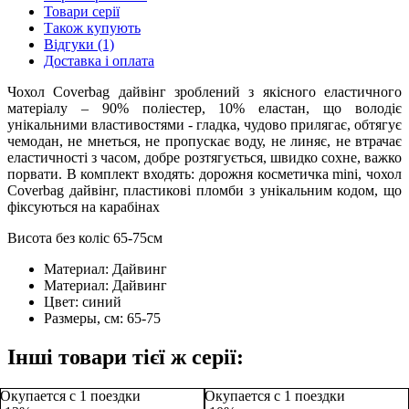
Товари серії
Також купують
Відгуки (1)
Доставка і оплата
Чохол Coverbag дайвінг зроблений з якісного еластичного
матеріалу – 90% поліестер, 10% еластан, що володіє
унікальними властивостями - гладка, чудово прилягає, обтягує
чемодан, не мнеться, не пропускає воду, не линяє, не втрачає
еластичності з часом, добре розтягується, швидко сохне, важко
порвати. В комплект входять: дорожня косметичка mini, чохол
Coverbag дайвінг, пластикові пломби з унікальним кодом, що
фіксуються на карабінах
Висота без коліс 65-75см
Материал:
Дайвинг
Материал:
Дайвинг
Цвет:
синий
Размеры, см:
65-75
Інші товари тієї ж серії:
Окупается с 1 поездки
Окупается с 1 поездки