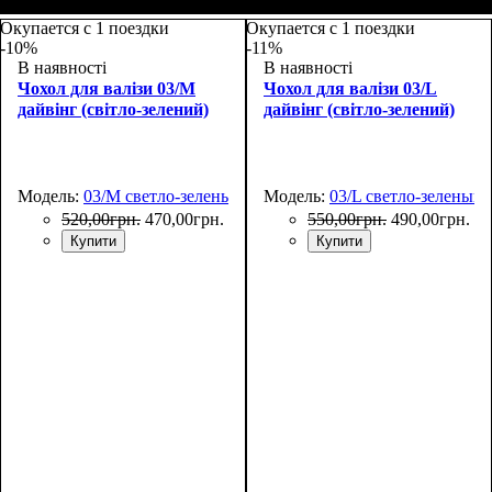
Размеры, см
: 65-75
Размеры, см
: 50-55
Окупается с 1 поездки
Окупается с 1 поездки
-10%
-11%
В наявності
В наявності
Чохол для валізи 03/M
Чохол для валізи 03/L
дайвінг (світло-зелений)
дайвінг (світло-зелений)
Модель:
03/M светло-зеленый
Модель:
03/L светло-зеленый
520
,
00
грн.
470
,
00
грн.
550
,
00
грн.
490
,
00
грн.
Купити
Купити