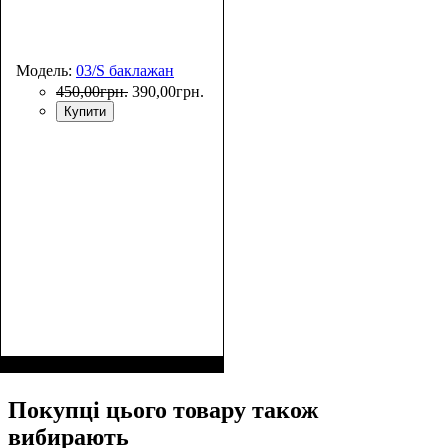
Модель:
03/S баклажан
450
,
00
грн.
390
,
00
грн.
Купити
Размеры, см
: 50-55
Покупці цього товару також
вибирають