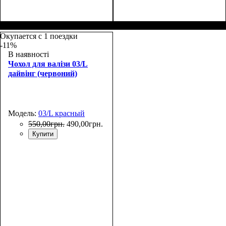
Размеры, см
: 55-65
Размеры, см
: 65-75
Окупается с 1 поездки
-11%
В наявності
Чохол для валізи 03/L
дайвінг (червоний)
Модель:
03/L красный
550
,
00
грн.
490
,
00
грн.
Купити