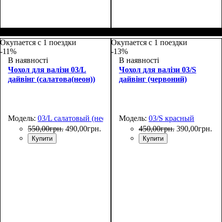
Размеры, см
: 50-55
Размеры, см
: 55-65
Окупается с 1 поездки
Окупается с 1 поездки
-11%
-13%
В наявності
В наявності
Чохол для валізи 03/L
Чохол для валізи 03/S
дайвінг (салатова(неон))
дайвінг (червоний)
Модель:
03/L салатовый (неон)
Модель:
03/S красный
550
,
00
грн.
490
,
00
грн.
450
,
00
грн.
390
,
00
грн.
Купити
Купити