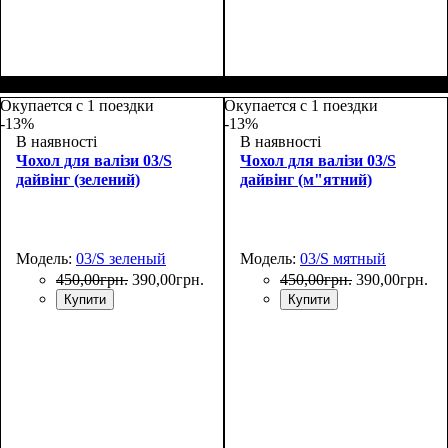
Размеры, см
: 65-75
Размеры, см
: 50-55
Окупается с 1 поездки
Окупается с 1 поездки
-13%
-13%
В наявності
В наявності
Чохол для валізи 03/S
Чохол для валізи 03/S
дайвінг (зелений)
дайвінг (м"ятний)
Модель:
03/S зеленый
Модель:
03/S мятный
450
,
00
грн.
390
,
00
грн.
450
,
00
грн.
390
,
00
грн.
Купити
Купити