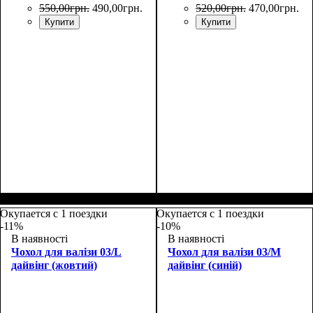
550
,
00
грн.
490
,
00
грн.
520
,
00
грн.
470
,
00
грн.
Купити
Купити
Размеры, см
: 65-75
Размеры, см
: 55-65
Окупается с 1 поездки
Окупается с 1 поездки
-11%
-10%
В наявності
В наявності
Чохол для валізи 03/L
Чохол для валізи 03/M
дайвінг (жовтий)
дайвінг (синій)