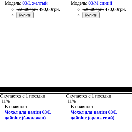
Модель:
03/L желтый
Модель:
03/M синий
550
,
00
грн.
490
,
00
грн.
520
,
00
грн.
470
,
00
грн.
Купити
Купити
Размеры, см
: 65-75
Размеры, см
: 55-65
Окупается с 1 поездки
Окупается с 1 поездки
-11%
-11%
В наявності
В наявності
Чохол для валізи 03/L
Чохол для валізи 03/L
дайвінг (баклажан)
дайвінг (оранжевий)