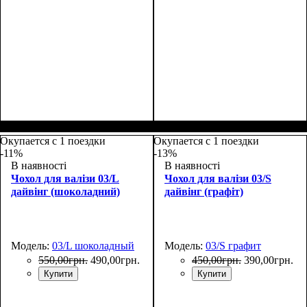
Размеры, см
: 55-65
Размеры, см
: 55-65
Окупается с 1 поездки
Окупается с 1 поездки
-11%
-13%
В наявності
В наявності
Чохол для валізи 03/L
Чохол для валізи 03/S
дайвінг (шоколадний)
дайвінг (графіт)
Модель:
03/L шоколадный
Модель:
03/S графит
550
,
00
грн.
490
,
00
грн.
450
,
00
грн.
390
,
00
грн.
Купити
Купити