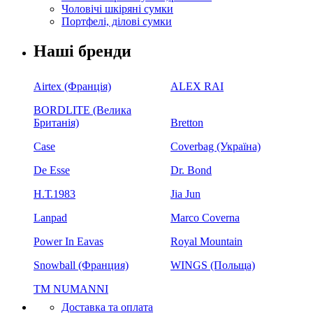
Чоловічі шкіряні сумки
Портфелі, ділові сумки
Наші бренди
Airtex (Франція)
ALEX RAI
BORDLITE (Велика
Британія)
Bretton
Case
Coverbag (Україна)
De Esse
Dr. Bond
H.Т.1983
Jia Jun
Lanpad
Marco Coverna
Power In Eavas
Royal Mountain
Snowball (Франция)
WINGS (Польща)
ТМ NUMANNI
Доставка та оплата