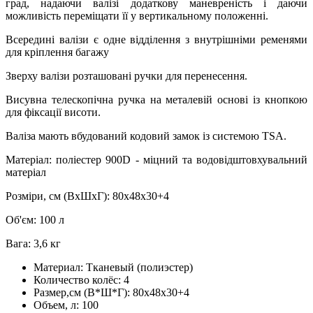
град, надаючи валізі додаткову маневреність і даючи
можливість переміщати її у вертикальному положенні.
Всередині валізи є одне відділення з внутрішніми ременями
для кріплення багажу
Зверху валізи розташовані ручки для перенесення.
Висувна телескопічна ручка на металевій основі із кнопкою
для фіксації висоти.
Валіза мають вбудований кодовий замок із системою TSA.
Матеріал: поліестер 900D - міцний та водовідштовхувальний
матеріал
Розміри, см (ВхШхГ): 80х48х30+4
Об'єм: 100 л
Вага: 3,6 кг
Материал:
Тканевый (полиэстер)
Количество колёс:
4
Размер,см (В*Ш*Г):
80х48х30+4
Объем, л:
100