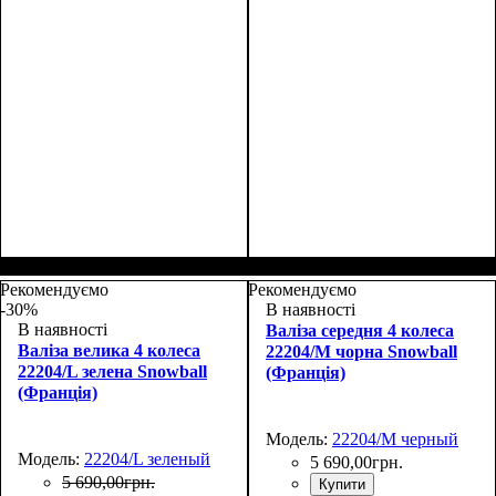
Размер,см (В*Ш*Г)
Объем, л
: 27
:
Размер,см (В*Ш*Г)
Объем, л
: 70
:
48х30х20+5
69х43х27+4
Рекомендуємо
Рекомендуємо
-30%
В наявності
В наявності
Валіза середня 4 колеса
Валіза велика 4 колеса
22204/M чорна Snowball
22204/L зелена Snowball
(Франція)
(Франція)
Модель:
22204/M черный
Модель:
22204/L зеленый
5 690
,
00
грн.
5 690
,
00
грн.
Купити