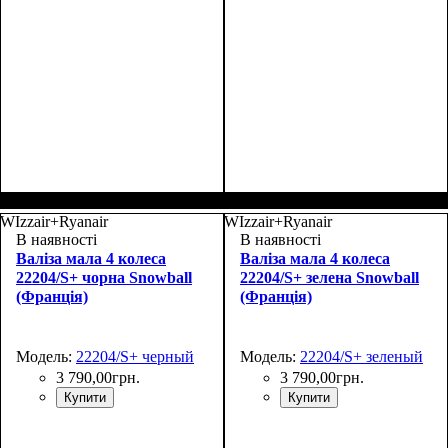
Размер,см (В*Ш*Г)
Объем, л
: 70
:
Размер,см (В*Ш*Г)
Объем, л
: 27
:
69х43х27+4
48х30х20+5
WIzzair+Ryanair
WIzzair+Ryanair
В наявності
В наявності
Валіза мала 4 колеса
Валіза мала 4 колеса
22204/S+ чорна Snowball
22204/S+ зелена Snowball
(Франція)
(Франція)
Модель:
22204/S+ черный
Модель:
22204/S+ зеленый
3 790
,
00
грн.
3 790
,
00
грн.
Купити
Купити