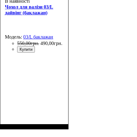
В наявності
Чохол для валізи 03/L
дайвінг (баклажан)
Модель:
03/L баклажан
550
,
00
грн.
490
,
00
грн.
Купити
Размеры, см
: 65-75