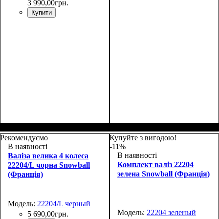
3 990
,
00
грн.
Купити
Размер,см (В*Ш*Г)
Объем, л
: 100
:
Размер,см (В*Ш*Г)
Объем, л
: 70
:
80х48х30+4
69х43х27+4
Рекомендуємо
Купуйте з вигодою!
В наявності
-11%
В наявності
Валіза велика 4 колеса
Комплект валіз 22204
22204/L чорна Snowball
зелена Snowball (Франція)
(Франція)
Модель:
22204/L черный
Модель:
22204 зеленый
5 690
,
00
грн.