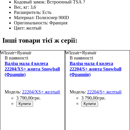
Кодовый замок:
Встроенный TSA
?
Вес, кг:
3,6
Расширитель:
Есть
Материал:
Полиэснер 900D
Оригинальность:
Франция
Цвет:
желтый
Інші товари тієї ж серії:
WIzzair+Ryanair
WIzzair+Ryanair
В наявності
В наявності
Валіза мала 4 колеса
Валіза мала 4 колеса
22204/XS+ жовта Snowball
22204/S+ жовта Snowball
(Франція)
(Франція)
Модель:
22204/XS+ желтый
Модель:
22204/S+ желтый
3 790
,
00
грн.
3 790
,
00
грн.
Купити
Купити