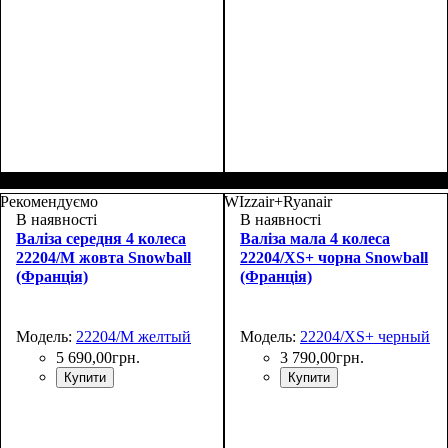
Размер,см (В*Ш*Г)
Объем, л
: 27
:
Размер,см (В*Ш*Г)
Объем, л
: 35
:
48х30х20+5
55х37х20+5
Рекомендуємо
WIzzair+Ryanair
В наявності
В наявності
Валіза середня 4 колеса
Валіза мала 4 колеса
22204/M жовта Snowball
22204/XS+ чорна Snowball
(Франція)
(Франція)
Модель:
22204/M желтый
Модель:
22204/XS+ черный
5 690
,
00
грн.
3 790
,
00
грн.
Купити
Купити