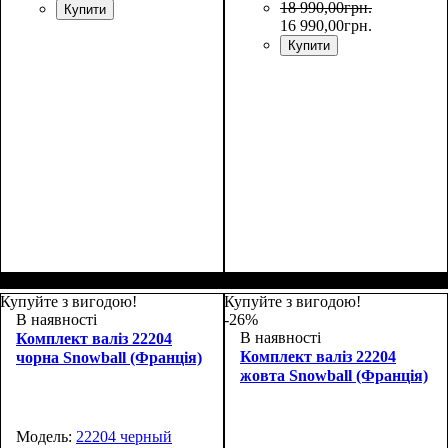
18 990
,
00
грн.
Купити
16 990
,
00
грн.
Купити
Размер,см (В*Ш*Г)
Объем, л
: 100
:
80х48х30+4
Купуйте з вигодою!
Купуйте з вигодою!
В наявності
-26%
В наявності
Комплект валіз 22204
Комплект валіз 22204
чорна Snowball (Франція)
жовта Snowball (Франція)
Модель:
22204 черный