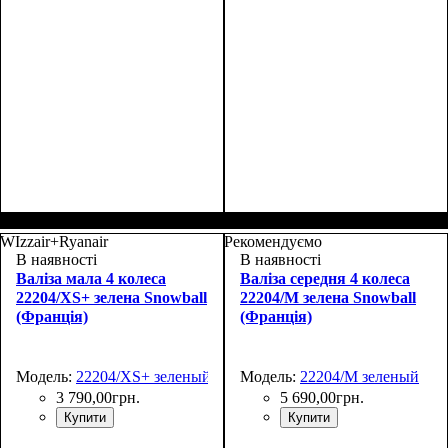
Размер,см (В*Ш*Г)
Объем, л
: 35
:
Размер,см (В*Ш*Г)
Объем, л
: 35
:
55х37х20+4
55х37х20+5
WIzzair+Ryanair
Рекомендуємо
В наявності
В наявності
Валіза мала 4 колеса
Валіза середня 4 колеса
22204/XS+ зелена Snowball
22204/M зелена Snowball
(Франція)
(Франція)
Модель:
22204/XS+ зеленый
Модель:
22204/M зеленый
3 790
,
00
грн.
5 690
,
00
грн.
Купити
Купити