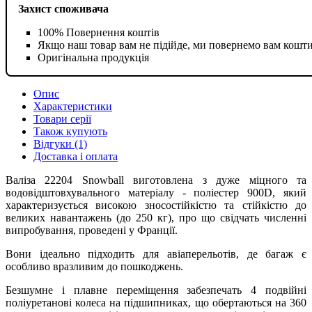
Захист споживача
100% Повернення коштів
Якщо наш товар вам не підійде, ми повернемо вам кошт
Оригінальна продукція
Опис
Характеристики
Товари серії
Також купують
Відгуки (1)
Доставка і оплата
Валіза 22204 Snowball виготовлена ​​з дуже міцного та
водовідштовхувального матеріалу - поліестер 900D, який
характеризується високою зносостійкістю та стійкістю до
великих навантажень (до 250 кг), про що свідчать численні
випробування, проведені у Франції.
Вони ідеально підходить для авіаперельотів, де багаж є
особливо вразливим до пошкоджень.
Безшумне і плавне переміщення забезпечать 4 подвійні
поліуретанові колеса на підшипниках, що обертаються на 360