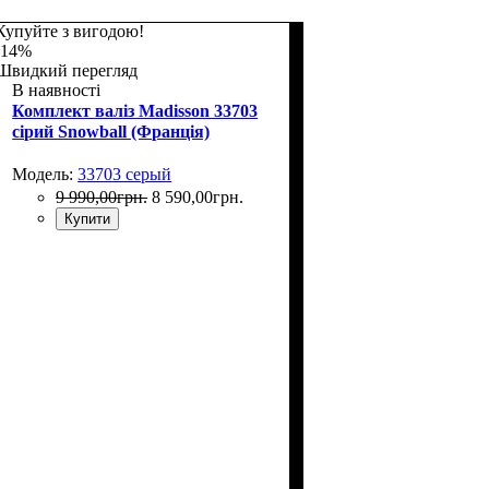
Купуйте з вигодою!
-14%
Швидкий перегляд
В наявності
Комплект валіз Madisson 33703
сірий Snowball (Франція)
Модель:
33703 серый
9 990
,
00
грн.
8 590
,
00
грн.
Купити