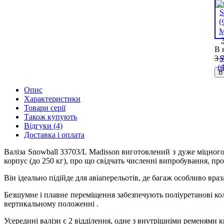
В 
3 
В
Опис
Характеристики
Товари серії
Також купують
Відгуки (4)
Доставка і оплата
Валіза Snowball 33703/L Madisson виготовлений з дуже міцного
корпус (до 250 кг), про що свідчать численні випробування, про
Він ідеально підійде для авіаперельотів, де багаж особливо вр
Безшумне і плавне переміщення забезпечують поліуретанові кол
вертикальному положенні .
Усередині валізи є 2 відділення, одне з внутрішніми ременями к