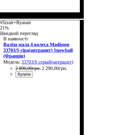
WIzzair+Ryanair
-21%
Швидкий перегляд
В наявності
Валіза мала 4 колеса Madisson
33703/S сіра(антрацит) Snowball
(Франція)
Модель:
33703/S серый(антрацит)
2 890
,
00
грн.
2 290
,
00
грн.
Купити