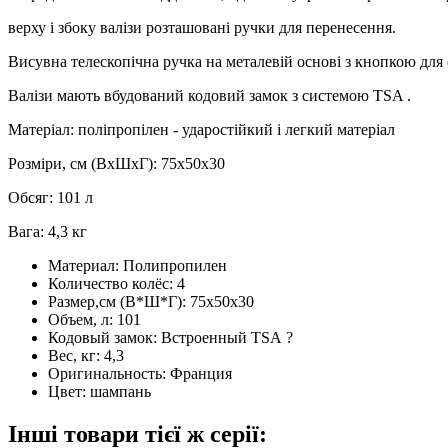
верху і збоку валізи розташовані ручки для перенесення.
Висувна телескопічна ручка на металевій основі з кнопкою для 
Валізи мають вбудований кодовий замок з системою TSA .
Матеріал: поліпропілен - ударостійкий і легкий матеріал
Розміри, см (ВхШхГ): 75х50х30
Обсяг: 101 л
Вага: 4,3 кг
Материал:
Полипропилен
Количество колёс:
4
Размер,см (В*Ш*Г):
75х50х30
Объем, л:
101
Кодовый замок:
Встроенный TSA
?
Вес, кг:
4,3
Оригинальность:
Франция
Цвет:
шампань
Інші товари тієї ж серії: