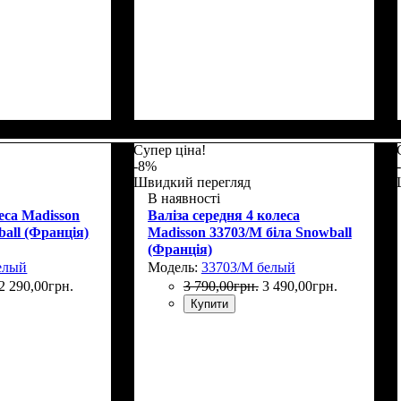
Г)
: 75х50х30
Размер,см (В*Ш*Г)
Объем, л
: 34
: 55х36х20
Супер ціна!
-8%
Швидкий перегляд
В наявності
еса Madisson
Валіза середня 4 колеса
ball (Франція)
Madisson 33703/M біла Snowball
(Франція)
елый
Модель:
33703/M белый
2 290
,
00
грн.
3 790
,
00
грн.
3 490
,
00
грн.
Купити