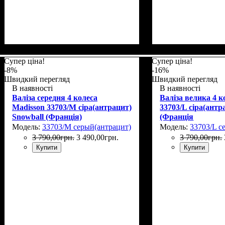
Супер ціна!
Супер ціна!
-8%
-16%
Швидкий перегляд
Швидкий перегляд
В наявності
В наявності
Валіза середня 4 колеса
Валіза велика 4 к
Madisson 33703/M сіра(антрацит)
33703/L сіра(антр
Snowball (Франція)
(Франція
Модель:
33703/M серый(антрацит)
Модель:
33703/L с
3 790
,
00
грн.
3 490
,
00
грн.
3 790
,
00
грн.
Купити
Купити