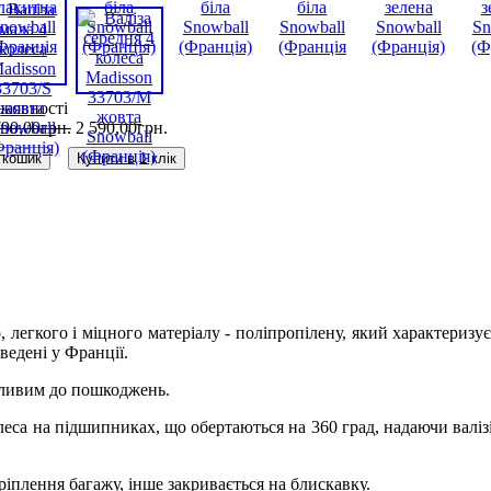
наявності
790
,
00
грн.
2 590
,
00
грн.
 кошик
Купити в 1 клік
, легкого і міцного матеріалу - поліпропілену, який характеризу
ведені у Франції.
азливим до пошкоджень.
еса на підшипниках, що обертаються на 360 град, надаючи валіз
ріплення багажу, інше закривається на блискавку.