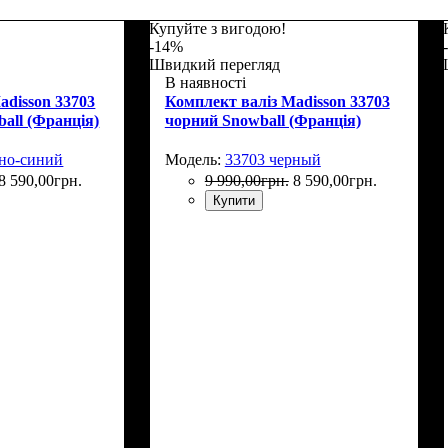
Купуйте з вигодою!
-14%
Швидкий перегляд
В наявності
adisson 33703
Комплект валіз Madisson 33703
ball (Франція)
чорний Snowball (Франція)
мно-синий
Модель:
33703 черный
8 590
,
00
грн.
9 990
,
00
грн.
8 590
,
00
грн.
Купити