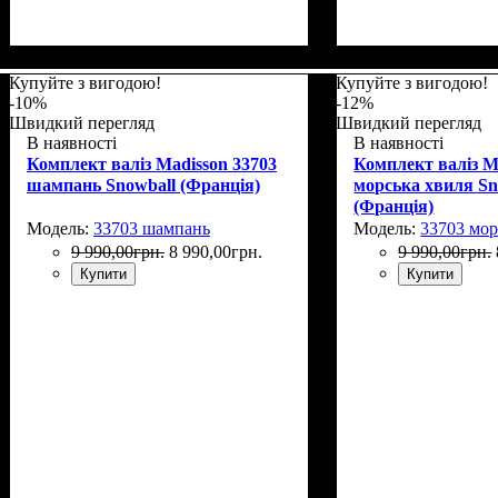
Купуйте з вигодою!
Купуйте з вигодою!
-10%
-12%
Швидкий перегляд
Швидкий перегляд
В наявності
В наявності
Комплект валіз Madisson 33703
Комплект валіз M
шампань Snowball (Франція)
морська хвиля Sn
(Франція)
Модель:
33703 шампань
Модель:
33703 мор
9 990
,
00
грн.
8 990
,
00
грн.
9 990
,
00
грн.
Купити
Купити