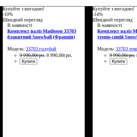
Купуйте з вигодою!
Купуйте з вигодою!
-10%
-14%
Швидкий перегляд
Швидкий перегляд
В наявності
В наявності
Комплект валіз Madisson 33703
Комплект валіз M
блакитний Snowball (Франція)
темно-синій Snow
Модель:
33703 голубой
Модель:
33703 те
9 990
,
00
грн.
8 990
,
00
грн.
9 990
,
00
грн.
Купити
Купити