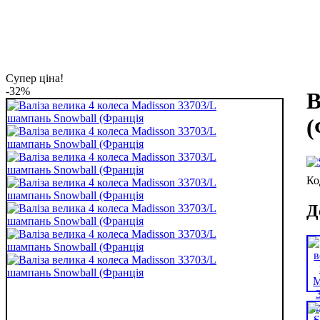
Супер ціна!
-32%
В
(
Д