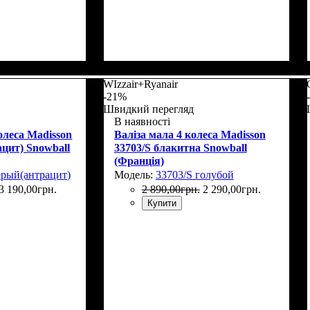
WIzzair+Ryanair
-21%
Швидкий перегляд
В наявності
олеса Madisson
Валіза мала 4 колеса Madisson
ацит) Snowball
33703/S блакитна Snowball
(Франція)
ерый(антрацит)
Модель:
33703/S голубой
3 190
,
00
грн.
2 890
,
00
грн.
2 290
,
00
грн.
Купити