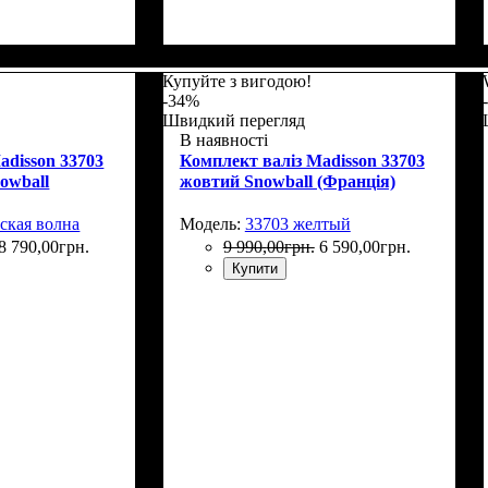
Купуйте з вигодою!
-34%
Швидкий перегляд
В наявності
adisson 33703
Комплект валіз Madisson 33703
owball
жовтий Snowball (Франція)
ская волна
Модель:
33703 желтый
8 790
,
00
грн.
9 990
,
00
грн.
6 590
,
00
грн.
Купити