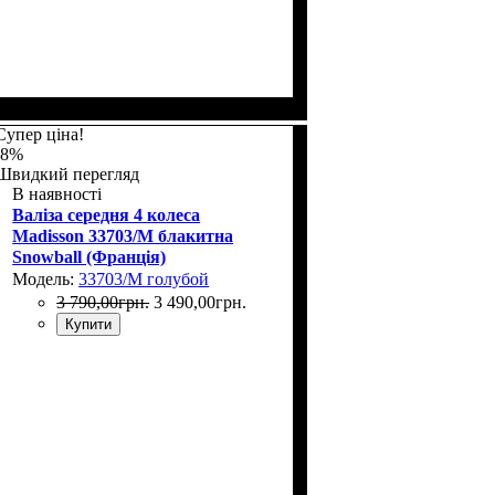
Размер,см (В*Ш*Г)
Объем, л
: 34
: 55х36х20
Супер ціна!
-8%
Швидкий перегляд
В наявності
Валіза середня 4 колеса
Madisson 33703/M блакитна
Snowball (Франція)
Модель:
33703/M голубой
3 790
,
00
грн.
3 490
,
00
грн.
Купити