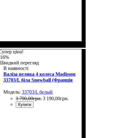
Размер,см (В*Ш*Г)
Объем, л
: 69
: 66х44х27
Супер ціна!
-16%
Швидкий перегляд
В наявності
Валіза велика 4 колеса Madisson
33703/L біла Snowball (Франція
Модель:
33703/L белый
3 790
,
00
грн.
3 190
,
00
грн.
Купити