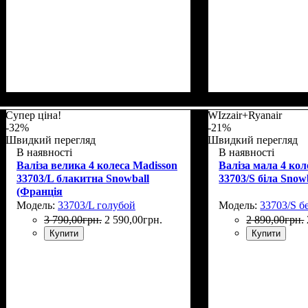
Размер,см (В*Ш*Г)
Объем, л
: 69
: 66х44х27
Размер,см (В*Ш*
Объем, л
: 101
Супер ціна!
WIzzair+Ryanair
-32%
-21%
Швидкий перегляд
Швидкий перегляд
В наявності
В наявності
Валіза велика 4 колеса Madisson
Валіза мала 4 кол
33703/L блакитна Snowball
33703/S біла Snow
(Франція
Модель:
33703/L голубой
Модель:
33703/S б
3 790
,
00
грн.
2 590
,
00
грн.
2 890
,
00
грн.
Купити
Купити