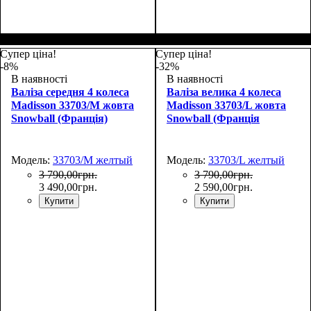
Размер,см (В*Ш*Г)
Объем, л
: 34
:
Размер,см (В*Ш*Г)
Объем, л
: 101
:
55х36х20
75х50х30
Супер ціна!
Супер ціна!
-8%
-32%
В наявності
В наявності
Валіза середня 4 колеса
Валіза велика 4 колеса
Madisson 33703/M жовта
Madisson 33703/L жовта
Snowball (Франція)
Snowball (Франція
Модель:
33703/M желтый
Модель:
33703/L желтый
3 790
,
00
грн.
3 790
,
00
грн.
3 490
,
00
грн.
2 590
,
00
грн.
Купити
Купити