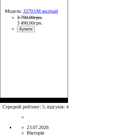
Модель:
33703/M желтый
3 790
,
00
грн.
3 490
,
00
грн.
Купити
Размер,см (В*Ш*Г)
Объем, л
: 69
:
66х44х27
Середній рейтинг:
5
, відгуків:
4
23.07.2026
Вікторія