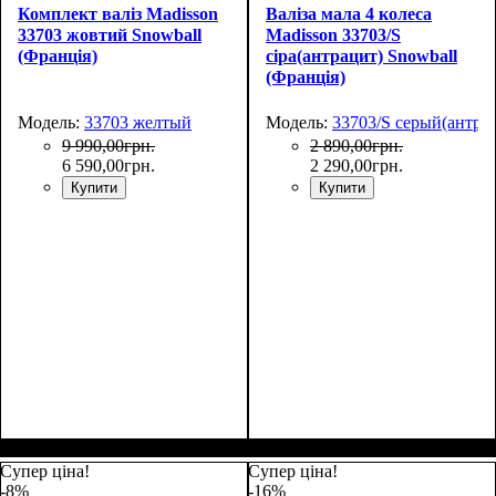
Комплект валіз Madisson
Валіза мала 4 колеса
33703 жовтий Snowball
Madisson 33703/S
(Франція)
сіра(антрацит) Snowball
(Франція)
Модель:
33703 желтый
Модель:
33703/S серый(антра
9 990
,
00
грн.
2 890
,
00
грн.
6 590
,
00
грн.
2 290
,
00
грн.
Купити
Купити
Размер,см (В*Ш*Г)
Объем, л
: 34
:
55х36х20
Супер ціна!
Супер ціна!
-8%
-16%