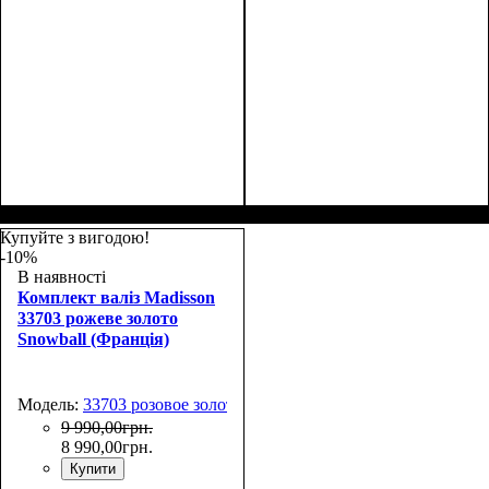
Размер,см (В*Ш*Г)
Объем, л
: 69
:
Размер,см (В*Ш*Г)
Объем, л
: 101
:
66х44х27
75х50х30
Купуйте з вигодою!
-10%
В наявності
Комплект валіз Madisson
33703 рожеве золото
Snowball (Франція)
Модель:
33703 розовое золото
9 990
,
00
грн.
8 990
,
00
грн.
Купити