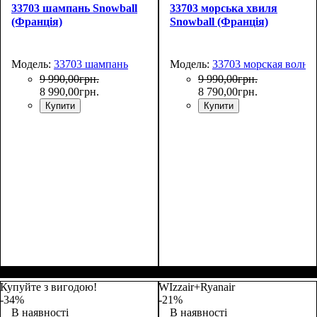
33703 шампань Snowball
33703 морська хвиля
(Франція)
Snowball (Франція)
Модель:
33703 шампань
Модель:
33703 морская волна
9 990
,
00
грн.
9 990
,
00
грн.
8 990
,
00
грн.
8 790
,
00
грн.
Купити
Купити
Купуйте з вигодою!
WIzzair+Ryanair
-34%
-21%
В наявності
В наявності