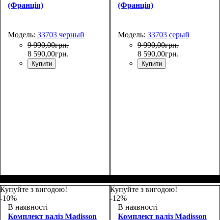
(Франція)
(Франція)
Модель:
33703 черный
Модель:
33703 серый
9 990
,
00
грн.
9 990
,
00
грн.
8 590
,
00
грн.
8 590
,
00
грн.
Купити
Купити
Купуйте з вигодою!
Купуйте з вигодою!
-10%
-12%
В наявності
В наявності
Комплект валіз Madisson
Комплект валіз Madisson