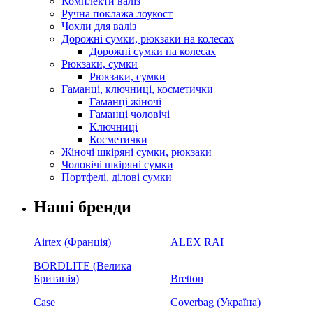
Комплекти валіз
Ручна поклажа лоукост
Чохли для валіз
Дорожні сумки, рюкзаки на колесах
Дорожні сумки на колесах
Рюкзаки, сумки
Рюкзаки, сумки
Гаманці, ключниці, косметички
Гаманці жіночі
Гаманці чоловічі
Ключниці
Косметички
Жіночі шкіряні сумки, рюкзаки
Чоловічі шкіряні сумки
Портфелі, ділові сумки
Наші бренди
Airtex (Франція)
ALEX RAI
BORDLITE (Велика
Британія)
Bretton
Case
Coverbag (Україна)