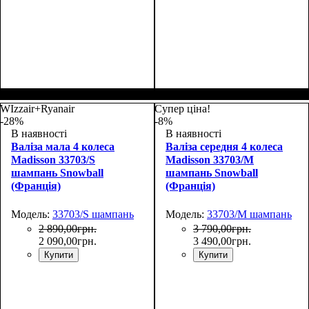
Размер,см (В*Ш*Г)
Объем, л
: 69
:
Размер,см (В*Ш*Г)
Объем, л
: 101
:
66х44х27
75х50х30
WIzzair+Ryanair
Супер ціна!
-28%
-8%
В наявності
В наявності
Валіза мала 4 колеса
Валіза середня 4 колеса
Madisson 33703/S
Madisson 33703/M
шампань Snowball
шампань Snowball
(Франція)
(Франція)
Модель:
33703/S шампань
Модель:
33703/M шампань
2 890
,
00
грн.
3 790
,
00
грн.
2 090
,
00
грн.
3 490
,
00
грн.
Купити
Купити