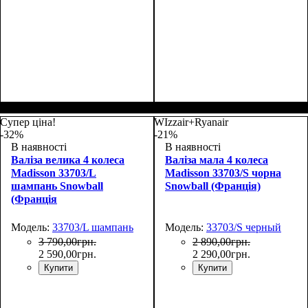
Размер,см (В*Ш*Г)
Объем, л
: 34
:
Размер,см (В*Ш*Г)
Объем, л
: 69
:
55х36х20
66х44х27
Супер ціна!
WIzzair+Ryanair
-32%
-21%
В наявності
В наявності
Валіза велика 4 колеса
Валіза мала 4 колеса
Madisson 33703/L
Madisson 33703/S чорна
шампань Snowball
Snowball (Франція)
(Франція
Модель:
33703/L шампань
Модель:
33703/S черный
3 790
,
00
грн.
2 890
,
00
грн.
2 590
,
00
грн.
2 290
,
00
грн.
Купити
Купити