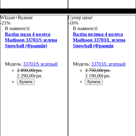
Размер,см (В*Ш*Г)
Объем, л
: 69
:
Размер,см (В*Ш*Г)
Объем, л
: 101
:
66х44х27
75х50х30
WIzzair+Ryanair
Супер ціна!
-21%
-16%
В наявності
В наявності
Валіза мала 4 колеса
Валіза велика 4 колеса
Madisson 33703/S зелена
Madisson 33703/L зелена
Snowball (Франція)
Snowball (Франція
Модель:
33703/S зеленый
Модель:
33703/L зеленый
2 890
,
00
грн.
3 790
,
00
грн.
2 290
,
00
грн.
3 190
,
00
грн.
Купити
Купити