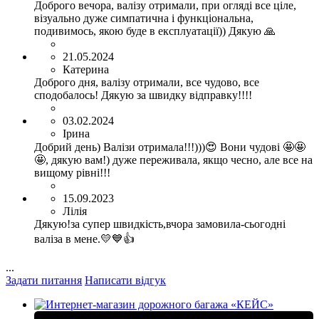
Доброго вечора, валізу отримали, при огляді все ціле,
візуально дуже симпатична і функціональна,
подивимось, якою буде в експлуатації)) Дякую 🙏
21.05.2024
Катерина
Доброго дня, валізу отримали, все чудово, все
сподобалось! Дякую за швидку відправку!!!!
03.02.2024
Ірина
Добрий день) Валізи отримала!!!)))😍 Вони чудові 🤩🤩
🤩, дякую вам!) дуже переживала, якщо чесно, але все на
вищому рівні!!!
15.09.2023
Лілія
Дякую!за супер швидкість,вчора замовила-сьогодні
валіза в мене.💛💙👍
...
Задати питання
Написати відгук