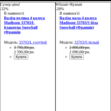
55х36х20
66х44х27
Супер ціна!
WIzzair+Ryanair
-32%
-28%
В наявності
В наявності
Валіза велика 4 колеса
Валіза мала 4 колеса
Madisson 33703/L
Madisson 33703/S біла
блакитна Snowball
Snowball (Франція)
(Франція
Модель:
33703/L голубой
Модель:
33703/S белый
3 790
,
00
грн.
2 890
,
00
грн.
2 590
,
00
грн.
2 090
,
00
грн.
Купити
Купити