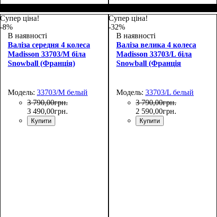
Размер,см (В*Ш*Г)
Объем, л
: 101
:
Размер,см (В*Ш*Г)
Объем, л
: 34
:
75х50х30
55х36х20
Супер ціна!
Супер ціна!
-8%
-32%
В наявності
В наявності
Валіза середня 4 колеса
Валіза велика 4 колеса
Madisson 33703/M біла
Madisson 33703/L біла
Snowball (Франція)
Snowball (Франція
Модель:
33703/M белый
Модель:
33703/L белый
3 790
,
00
грн.
3 790
,
00
грн.
3 490
,
00
грн.
2 590
,
00
грн.
Купити
Купити