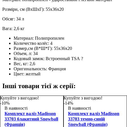
Розміри, см (ВхШхГ): 55х36х20
Обсяг: 34 л
Вага: 2,6 кг
Материал:
Полипропилен
Количество колёс:
4
Размер,см (В*Ш*Г):
55х36х20
Объем, л:
34
Кодовый замок:
Встроенный TSA
?
Вес, кг:
2,6
Оригинальность:
Франция
Цвет:
желтый
Інші товари тієї ж серії:
Купуйте з вигодою!
Купуйте з вигодою!
-10%
-14%
В наявності
В наявності
Комплект валіз Madisson
Комплект валіз Madisson
33703 блакитний Snowball
33703 темно-синій
(Франція)
Snowball (Франція)