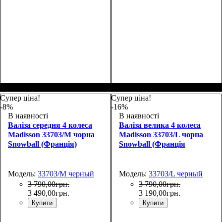
Размер,см (В*Ш*Г)
Объем, л
: 101
:
Размер,см (В*Ш*Г)
Объем, л
: 34
:
75х50х30
55х36х20
Супер ціна!
Супер ціна!
-8%
-16%
В наявності
В наявності
Валіза середня 4 колеса
Валіза велика 4 колеса
Madisson 33703/M чорна
Madisson 33703/L чорна
Snowball (Франція)
Snowball (Франція
Модель:
33703/M черный
Модель:
33703/L черный
3 790
,
00
грн.
3 790
,
00
грн.
3 490
,
00
грн.
3 190
,
00
грн.
Купити
Купити