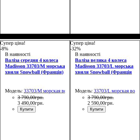
Размер,см (В*Ш*Г)
Объем, л
: 101
:
Размер,см (В*Ш*Г)
Объем, л
: 34
:
75х50х30
55х36х20
Супер ціна!
Супер ціна!
-8%
-32%
В наявності
В наявності
Валіза середня 4 колеса
Валіза велика 4 колеса
Madisson 33703/M морська
Madisson 33703/L морська
хвиля Snowball (Франція)
хвиля Snowball (Франція
Модель:
33703/M морская волна
Модель:
33703/L морская вол
3 790
,
00
грн.
3 790
,
00
грн.
3 490
,
00
грн.
2 590
,
00
грн.
Купити
Купити