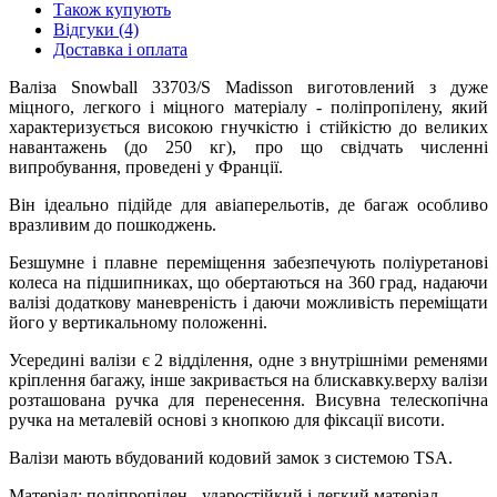
Також купують
Відгуки (4)
Доставка і оплата
Валіза Snowball 33703/S Madisson виготовлений з дуже
міцного, легкого і міцного матеріалу - поліпропілену, який
характеризується високою гнучкістю і стійкістю до великих
навантажень (до 250 кг), про що свідчать численні
випробування, проведені у Франції.
Він ідеально підійде для авіаперельотів, де багаж особливо
вразливим до пошкоджень.
Безшумне і плавне переміщення забезпечують поліуретанові
колеса на підшипниках, що обертаються на 360 град, надаючи
валізі додаткову маневреність і даючи можливість переміщати
його у вертикальному положенні.
Усередині валізи є 2 відділення, одне з внутрішніми ременями
кріплення багажу, інше закривається на блискавку.верху валізи
розташована ручка для перенесення. Висувна телескопічна
ручка на металевій основі з кнопкою для фіксації висоти.
Валізи мають вбудований кодовий замок з системою TSA.
Матеріал: поліпропілен - ударостійкий і легкий матеріал