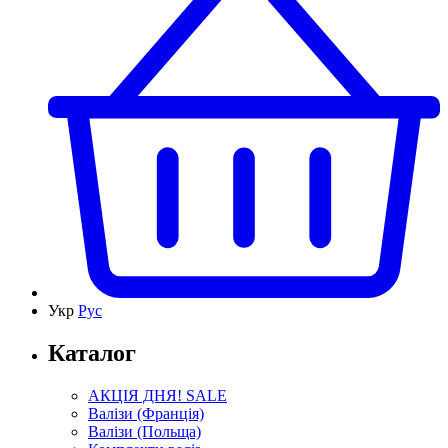
Укр
Рус
Каталог
АКЦІЯ ДНЯ! SALE
Валізи (Франція)
Валізи (Польща)