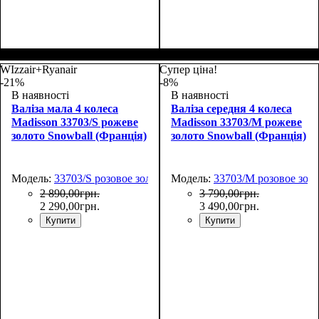
Размер,см (В*Ш*Г)
Объем, л
: 69
:
Размер,см (В*Ш*Г)
Объем, л
: 101
:
66х44х27
75х50х30
WIzzair+Ryanair
Супер ціна!
-21%
-8%
В наявності
В наявності
Валіза мала 4 колеса
Валіза середня 4 колеса
Madisson 33703/S рожеве
Madisson 33703/M рожеве
золото Snowball (Франція)
золото Snowball (Франція)
Модель:
33703/S розовое золото
Модель:
33703/M розовое зол
2 890
,
00
грн.
3 790
,
00
грн.
2 290
,
00
грн.
3 490
,
00
грн.
Купити
Купити