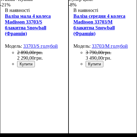
-21%
-8%
В наявності
В наявності
Валіза мала 4 колеса
Валіза середня 4 колеса
Madisson 33703/S
Madisson 33703/M
блакитна Snowball
блакитна Snowball
(Франція)
(Франція)
Модель:
33703/S голубой
Модель:
33703/M голубой
2 890
,
00
грн.
3 790
,
00
грн.
2 290
,
00
грн.
3 490
,
00
грн.
Купити
Купити
Размер,см (В*Ш*Г)
Объем, л
: 34
:
Размер,см (В*Ш*Г)
Объем, л
: 69
: