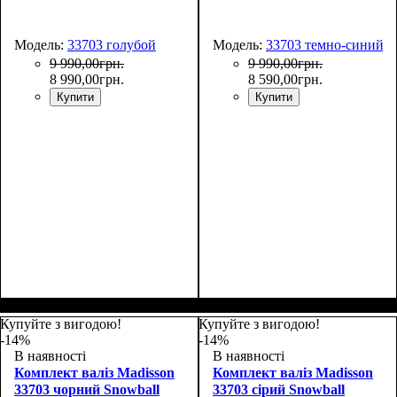
Модель:
33703 голубой
Модель:
33703 темно-синий
9 990
,
00
грн.
9 990
,
00
грн.
8 990
,
00
грн.
8 590
,
00
грн.
Купити
Купити
Купуйте з вигодою!
Купуйте з вигодою!
-14%
-14%
В наявності
В наявності
Комплект валіз Madisson
Комплект валіз Madisson
33703 чорний Snowball
33703 сірий Snowball