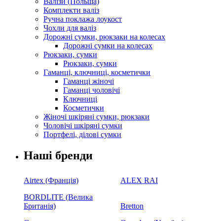
Валізи (Польща)
Комплекти валіз
Ручна поклажа лоукост
Чохли для валіз
Дорожні сумки, рюкзаки на колесах
Дорожні сумки на колесах
Рюкзаки, сумки
Рюкзаки, сумки
Гаманці, ключниці, косметички
Гаманці жіночі
Гаманці чоловічі
Ключниці
Косметички
Жіночі шкіряні сумки, рюкзаки
Чоловічі шкіряні сумки
Портфелі, ділові сумки
Наші бренди
Airtex (Франція)
ALEX RAI
BORDLITE (Велика
Британія)
Bretton