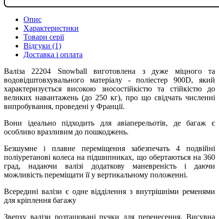
Опис
Характеристики
Товари серії
Відгуки (1)
Доставка і оплата
Валіза 22204 Snowball виготовлена ​​з дуже міцного та
водовідштовхувального матеріалу - поліестер 900D, який
характеризується високою зносостійкістю та стійкістю до
великих навантажень (до 250 кг), про що свідчать численні
випробування, проведені у Франції.
Вони ідеально підходить для авіаперельотів, де багаж є
особливо вразливим до пошкоджень.
Безшумне і плавне переміщення забезпечать 4 подвійні
поліуретанові колеса на підшипниках, що обертаються на 360
град, надаючи валізі додаткову маневреність і даючи
можливість переміщати її у вертикальному положенні.
Всередині валізи є одне відділення з внутрішніми ременями
для кріплення багажу
Зверху валізи розташовані ручки для перенесення. Висувна