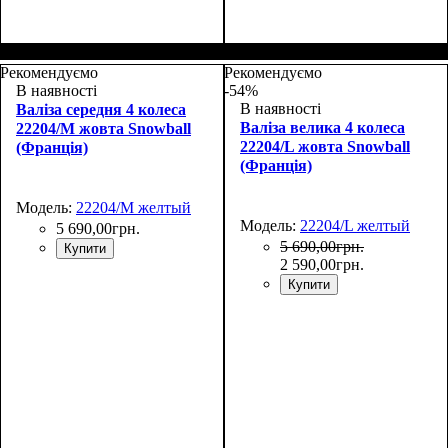
Размер,см (В*Ш*Г)
Объем, л
: 27
:
Размер,см (В*Ш*Г)
Объем, л
: 35
:
48х30х20+5
55х37х20+5
Рекомендуємо
Рекомендуємо
В наявності
-54%
В наявності
Валіза середня 4 колеса
Валіза велика 4 колеса
22204/M жовта Snowball
22204/L жовта Snowball
(Франція)
(Франція)
Модель:
22204/M желтый
Модель:
22204/L желтый
5 690
,
00
грн.
5 690
,
00
грн.
Купити
2 590
,
00
грн.
Купити