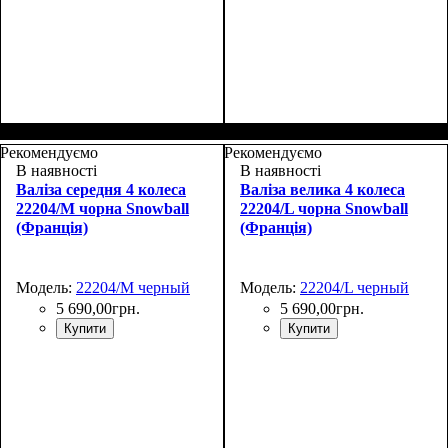
Размер,см (В*Ш*Г)
Объем, л
: 70
:
Размер,см (В*Ш*Г)
Объем, л
: 100
:
69х43х27+4
80х48х30+4
Рекомендуємо
Рекомендуємо
В наявності
В наявності
Валіза середня 4 колеса
Валіза велика 4 колеса
22204/M чорна Snowball
22204/L чорна Snowball
(Франція)
(Франція)
Модель:
22204/M черный
Модель:
22204/L черный
5 690
,
00
грн.
5 690
,
00
грн.
Купити
Купити