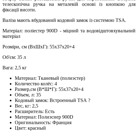
телескопічна ручка на металевій основі із кнопкою для
фіксації висоти.
Валіза мають вбудований кодовий замок із системою TSA.
Матеріал: поліестер 900D - міцний та водовідштовхувальний
матеріал
Розміри, см (ВхШхГ): 55х37х20+4
Об'єм: 35 л
Вага: 2,5 кг
Материал:
Тканевый (полиэстер)
Количество колёс:
4
Размер,см (В*Ш*Г):
55х37х20+4
Объем, л:
35
Кодовый замок:
Встроенный TSA
?
Вес, кг:
2,5
Расширитель:
Есть
Материал:
Полиэснер 900D
Оригинальность:
Франция
Цвет:
красный