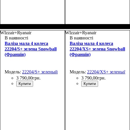
Размер,см (В*Ш*Г)
Объем, л
: 27
:
Размер,см (В*Ш*Г)
Объем, л
: 35
:
48х30х20+5
55х37х20+4
WIzzair+Ryanair
WIzzair+Ryanair
В наявності
В наявності
Валіза мала 4 колеса
Валіза мала 4 колеса
22204/S+ зелена Snowball
22204/XS+ зелена Snowball
(Франція)
(Франція)
Модель:
22204/S+ зеленый
Модель:
22204/XS+ зеленый
3 790
,
00
грн.
3 790
,
00
грн.
Купити
Купити