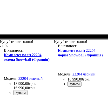
Размер,см (В*Ш*Г)
Объем, л
: 70
:
Размер,см (В*Ш*Г)
Объем, л
: 100
:
69х43х27+4
80х48х30+4
Купуйте з вигодою!
Купуйте з вигодою!
-11%
В наявності
В наявності
Комплект валіз 22204
Комплект валіз 22204
чорна Snowball (Франція)
зелена Snowball (Франція)
Модель:
22204 черный
Модель:
22204 зеленый
18 990
,
00
грн.
18 990
,
00
грн.
Купити
16 990
,
00
грн.
Купити