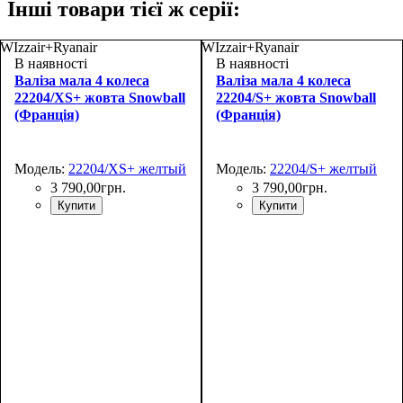
Інші товари тієї ж серії:
WIzzair+Ryanair
WIzzair+Ryanair
В наявності
В наявності
Валіза мала 4 колеса
Валіза мала 4 колеса
22204/XS+ жовта Snowball
22204/S+ жовта Snowball
(Франція)
(Франція)
Модель:
22204/XS+ желтый
Модель:
22204/S+ желтый
3 790
,
00
грн.
3 790
,
00
грн.
Купити
Купити