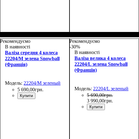
Размер,см (В*Ш*Г)
Объем, л
: 35
:
Размер,см (В*Ш*Г)
Объем, л
: 27
:
55х37х20+5
48х30х20+5
Рекомендуємо
Рекомендуємо
В наявності
-30%
В наявності
Валіза середня 4 колеса
Валіза велика 4 колеса
22204/M зелена Snowball
22204/L зелена Snowball
(Франція)
(Франція)
Модель:
22204/M зеленый
Модель:
22204/L зеленый
5 690
,
00
грн.
5 690
,
00
грн.
Купити
3 990
,
00
грн.
Купити