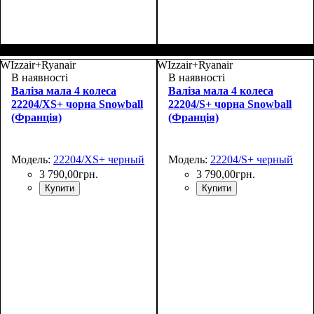
Размер,см (В*Ш*Г)
Объем, л
: 70
:
Размер,см (В*Ш*Г)
Объем, л
: 100
:
69х43х27+4
80х48х30+4
WIzzair+Ryanair
WIzzair+Ryanair
В наявності
В наявності
Валіза мала 4 колеса
Валіза мала 4 колеса
22204/XS+ чорна Snowball
22204/S+ чорна Snowball
(Франція)
(Франція)
Модель:
22204/XS+ черный
Модель:
22204/S+ черный
3 790
,
00
грн.
3 790
,
00
грн.
Купити
Купити