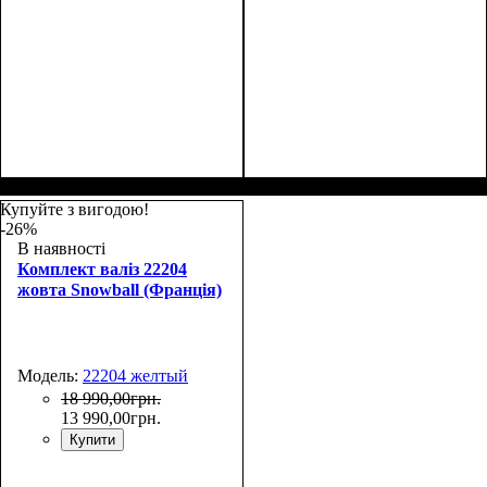
Купуйте з вигодою!
-26%
В наявності
Комплект валіз 22204
жовта Snowball (Франція)
Модель:
22204 желтый
18 990
,
00
грн.
13 990
,
00
грн.
Купити