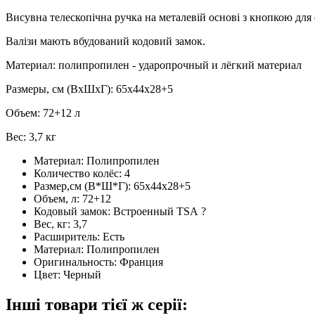
Висувна телескопічна ручка на металевій основі з кнопкою для 
Валізи мають вбудований кодовий замок.
Материал: полипропилен - ударопрочный и лёгкий материал
Размеры, см (ВхШхГ): 65x44x28+5
Объем: 72+12 л
Вес: 3,7 кг
Материал:
Полипропилен
Количество колёс:
4
Размер,см (В*Ш*Г):
65х44х28+5
Объем, л:
72+12
Кодовый замок:
Встроенный TSA
?
Вес, кг:
3,7
Расширитель:
Есть
Материал:
Полипропилен
Оригинальность:
Франция
Цвет:
Черный
Інші товари тієї ж серії: