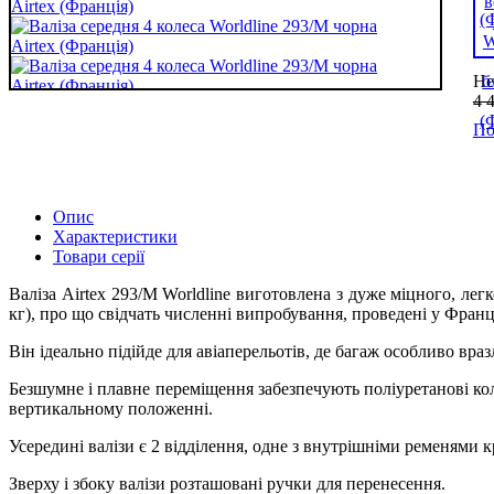
Не
4 
По
Опис
Характеристики
Товари серії
Валіза Airtex 293/M Worldline виготовлена з дуже міцного, лег
кг), про що свідчать численні випробування, проведені у Франці
Він ідеально підійде для авіаперельотів, де багаж особливо вр
Безшумне і плавне переміщення забезпечують поліуретанові кол
вертикальному положенні.
Усередині валізи є 2 відділення, одне з внутрішніми ременями к
Зверху і збоку валізи розташовані ручки для перенесення.