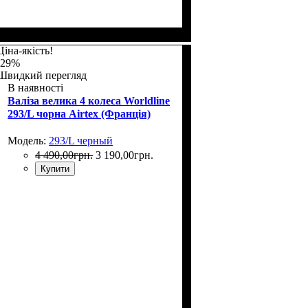
Размер,см (В*Ш*Г)
Объем, л
: 104+15
: 75х48х32+5
Ціна-якість!
-29%
Швидкий перегляд
В наявності
Валіза велика 4 колеса Worldline
293/L чорна Airtex (Франція)
Модель:
293/L черный
4 490
,
00
грн.
3 190
,
00
грн.
Купити