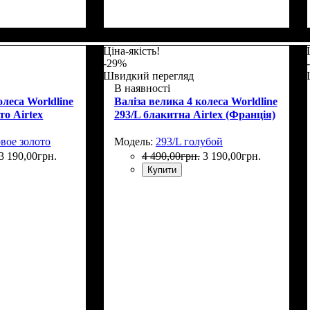
Г)
: 75х48х32+5
Размер,см (В*Ш*Г)
Объем, л
: 42+6
: 55x37x23+5
Ціна-якість!
-29%
Швидкий перегляд
В наявності
олеса Worldline
Валіза велика 4 колеса Worldline
то Airtex
293/L блакитна Airtex (Франція)
овое золото
Модель:
293/L голубой
3 190
,
00
грн.
4 490
,
00
грн.
3 190
,
00
грн.
Купити