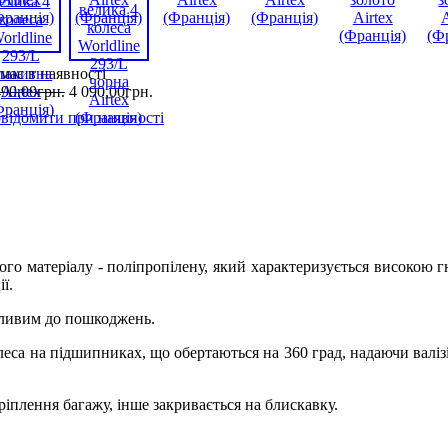
має в наявності
490
,
00
грн.
4 090
,
00
грн.
відомити при наявності
кого матеріалу - поліпропілену, який характеризується високою 
ї.
азливим до пошкоджень.
еса на підшипниках, що обертаються на 360 град, надаючи валіз
ріплення багажу, інше закривається на блискавку.