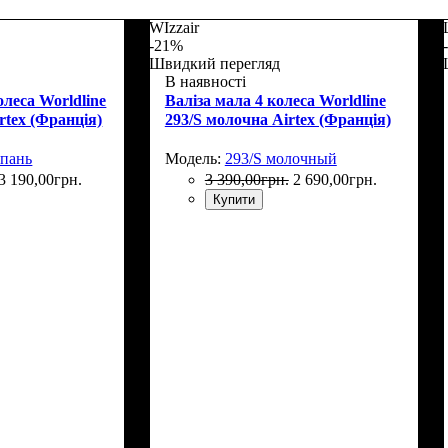
WIzzair
-21%
Швидкий перегляд
В наявності
олеса Worldline
Валіза мала 4 колеса Worldline
rtex (Франція)
293/S молочна Airtex (Франція)
мпань
Модель:
293/S молочный
3 190
,
00
грн.
3 390
,
00
грн.
2 690
,
00
грн.
Купити