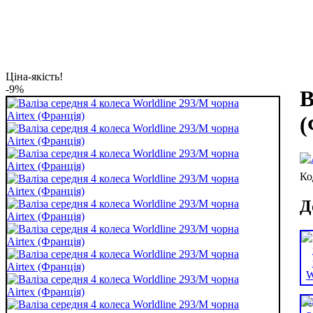
Ціна-якість!
-9%
В
(
Д