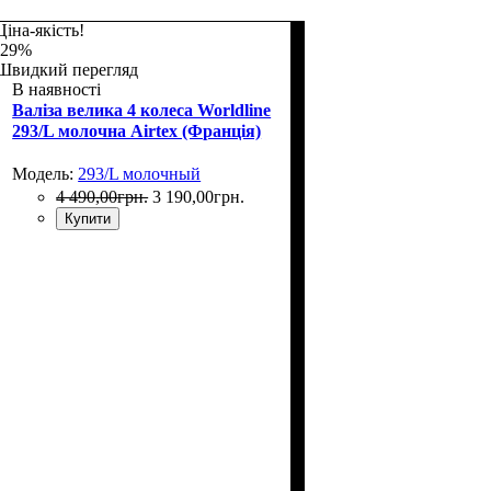
Ціна-якість!
-29%
Швидкий перегляд
В наявності
Валіза велика 4 колеса Worldline
293/L молочна Airtex (Франція)
Модель:
293/L молочный
4 490
,
00
грн.
3 190
,
00
грн.
Купити