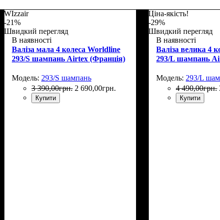
WIzzair
Ціна-якість!
-21%
-29%
Швидкий перегляд
Швидкий перегляд
В наявності
В наявності
Валіза мала 4 колеса Worldline
Валіза велика 4 к
293/S шампань Airtex (Франція)
293/L шампань Ai
Модель:
293/S шампань
Модель:
293/L ша
3 390
,
00
грн.
2 690
,
00
грн.
4 490
,
00
грн.
Купити
Купити