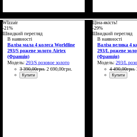
Размер,см (В*Ш*Г)
Объем, л
: 42+6
: 55x37x23+5
Размер,см (В*Ш*
Объем, л
: 104+15
WIzzair
Ціна-якість!
-21%
-29%
Швидкий перегляд
Швидкий перегляд
В наявності
В наявності
Валіза мала 4 колеса Worldline
Валіза велика 4 к
293/S рожеве золото Airtex
293/L рожеве золо
(Франція)
(Франція)
Модель:
293/S розовое золото
Модель:
293/L роз
3 390
,
00
грн.
2 690
,
00
грн.
4 490
,
00
грн.
Купити
Купити