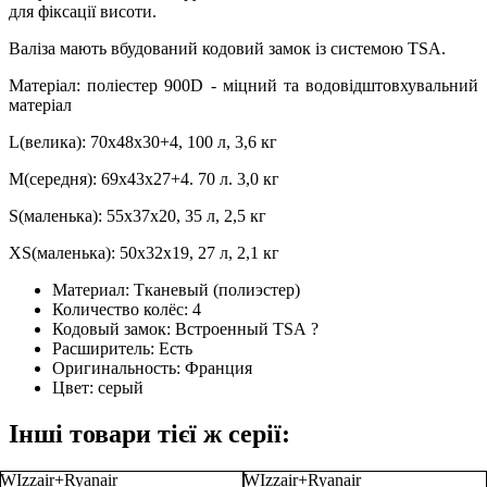
для фіксації висоти.
Валіза мають вбудований кодовий замок із системою TSA.
Матеріал: поліестер 900D - міцний та водовідштовхувальний
матеріал
L(велика): 70х48х30+4, 100 л, 3,6 кг
M(середня): 69х43х27+4. 70 л. 3,0 кг
S(маленька): 55х37х20, 35 л, 2,5 кг
XS(маленька): 50х32х19, 27 л, 2,1 кг
Материал:
Тканевый (полиэстер)
Количество колёс:
4
Кодовый замок:
Встроенный TSA
?
Расширитель:
Есть
Оригинальность:
Франция
Цвет:
серый
Інші товари тієї ж серії:
WIzzair+Ryanair
WIzzair+Ryanair