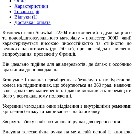
Опис
Характеристики
Товари серії
Відгуки (1)
Доставка і оплата
Комплект валіз Snowball 22204 виготовлений з дуже міцного
та водовідштовхувального матеріалу - поліестер 900D, який
характеризується високою зносостійкістю та стійкістю до
великих навантажень (до 250 кг), про що свідчать численні
випробування, проведені у Франції.
Він ідеально підійде для авіаперельотів, де багаж є особливо
вразливим до пошкоджень.
Безшумне і плавне переміщення забезпечують поліуретанові
колеса на підшипниках, що обертаються на 360 град, надаючи
валіз додаткову маневреність і даючи можливість переміщати
його у вертикальному положенні.
Усередині чемоданів одне відділення з внутрішніми ременями
кріплення багажу та закривається на блискавку.
Зверху та збоку валіз розташовані ручки для перенесення.
Висувна телескопічна ручка на металевій основі із кнопкою