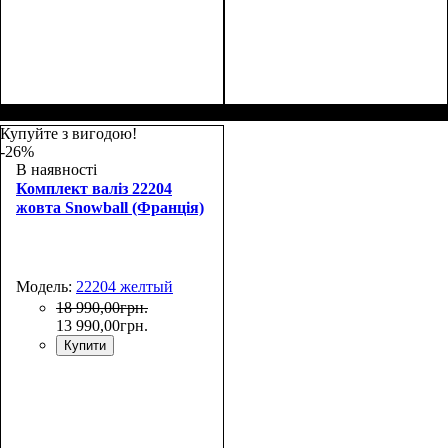
Купуйте з вигодою!
-26%
В наявності
Комплект валіз 22204
жовта Snowball (Франція)
Модель:
22204 желтый
18 990
,
00
грн.
13 990
,
00
грн.
Купити