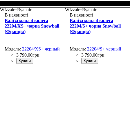
Размер,см (В*Ш*Г)
Объем, л
: 70
:
Размер,см (В*Ш*Г)
Объем, л
: 100
:
69х43х27+4
80х48х30+4
WIzzair+Ryanair
WIzzair+Ryanair
В наявності
В наявності
Валіза мала 4 колеса
Валіза мала 4 колеса
22204/XS+ чорна Snowball
22204/S+ чорна Snowball
(Франція)
(Франція)
Модель:
22204/XS+ черный
Модель:
22204/S+ черный
3 790
,
00
грн.
3 790
,
00
грн.
Купити
Купити