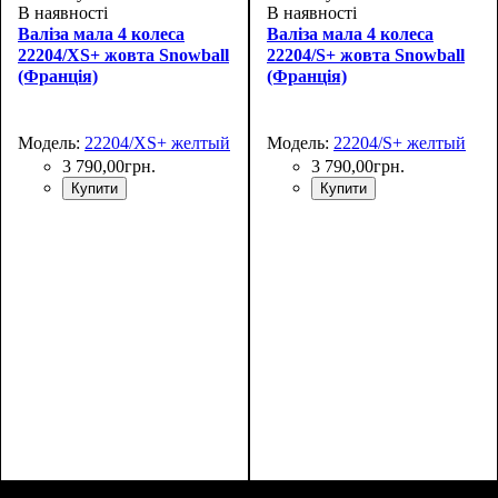
В наявності
В наявності
Валіза мала 4 колеса
Валіза мала 4 колеса
22204/XS+ жовта Snowball
22204/S+ жовта Snowball
(Франція)
(Франція)
Модель:
22204/XS+ желтый
Модель:
22204/S+ желтый
3 790
,
00
грн.
3 790
,
00
грн.
Купити
Купити
Размер,см (В*Ш*Г)
Объем, л
: 27
:
Размер,см (В*Ш*Г)
Объем, л
: 35
: