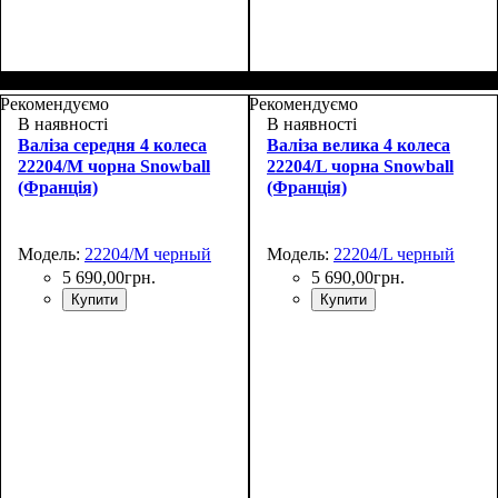
Размер,см (В*Ш*Г)
Объем, л
: 70
:
Размер,см (В*Ш*Г)
Объем, л
: 100
:
69х43х27+4
80х48х30+4
Рекомендуємо
Рекомендуємо
В наявності
В наявності
Валіза середня 4 колеса
Валіза велика 4 колеса
22204/M чорна Snowball
22204/L чорна Snowball
(Франція)
(Франція)
Модель:
22204/M черный
Модель:
22204/L черный
5 690
,
00
грн.
5 690
,
00
грн.
Купити
Купити