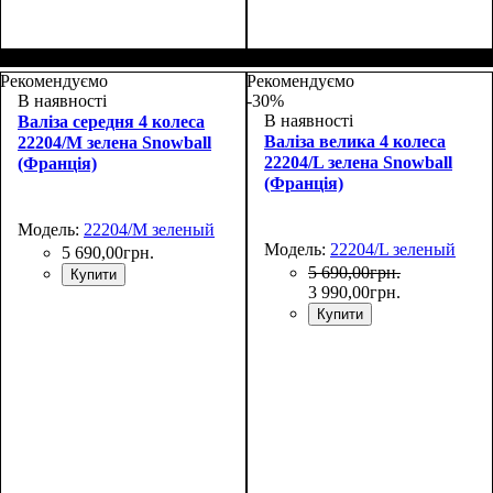
Размер,см (В*Ш*Г)
Объем, л
: 35
:
Размер,см (В*Ш*Г)
Объем, л
: 27
:
55х37х20+5
48х30х20+5
Рекомендуємо
Рекомендуємо
В наявності
-30%
В наявності
Валіза середня 4 колеса
Валіза велика 4 колеса
22204/M зелена Snowball
22204/L зелена Snowball
(Франція)
(Франція)
Модель:
22204/M зеленый
Модель:
22204/L зеленый
5 690
,
00
грн.
5 690
,
00
грн.
Купити
3 990
,
00
грн.
Купити