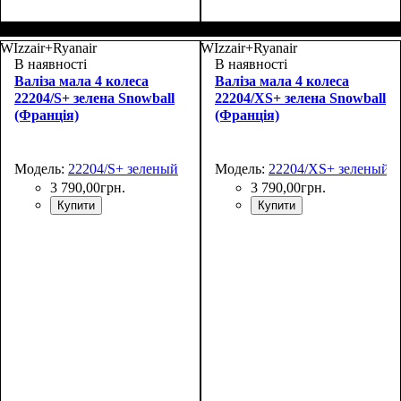
Размер,см (В*Ш*Г)
Объем, л
: 27
:
Размер,см (В*Ш*Г)
Объем, л
: 35
:
48х30х20+5
55х37х20+4
WIzzair+Ryanair
WIzzair+Ryanair
В наявності
В наявності
Валіза мала 4 колеса
Валіза мала 4 колеса
22204/S+ зелена Snowball
22204/XS+ зелена Snowball
(Франція)
(Франція)
Модель:
22204/S+ зеленый
Модель:
22204/XS+ зеленый
3 790
,
00
грн.
3 790
,
00
грн.
Купити
Купити