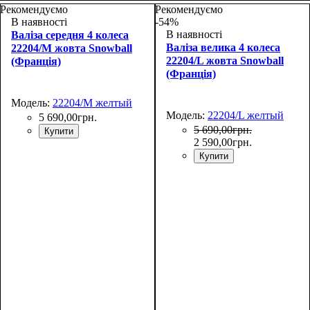
48х30х20+5
55х37х20+5
Рекомендуємо
Рекомендуємо
В наявності
-54%
В наявності
Валіза середня 4 колеса
Валіза велика 4 колеса
22204/M жовта Snowball
22204/L жовта Snowball
(Франція)
(Франція)
Модель:
22204/M желтый
Модель:
22204/L желтый
5 690
,
00
грн.
5 690
,
00
грн.
Купити
2 590
,
00
грн.
Купити