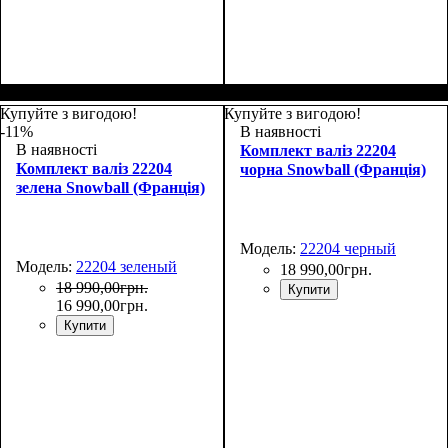
Размер,см (В*Ш*Г)
Объем, л
: 70
:
Размер,см (В*Ш*Г)
Объем, л
: 100
:
69х43х27+4
80х48х30+4
Купуйте з вигодою!
Купуйте з вигодою!
-11%
В наявності
В наявності
Комплект валіз 22204
Комплект валіз 22204
чорна Snowball (Франція)
зелена Snowball (Франція)
Модель:
22204 черный
Модель:
22204 зеленый
18 990
,
00
грн.
18 990
,
00
грн.
Купити
16 990
,
00
грн.
Купити