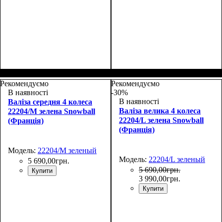
Размер,см (В*Ш*Г)
Объем, л
: 35
:
Размер,см (В*Ш*Г)
Объем, л
: 27
:
55х37х20+5
48х30х20+5
Рекомендуємо
Рекомендуємо
В наявності
-30%
В наявності
Валіза середня 4 колеса
Валіза велика 4 колеса
22204/M зелена Snowball
22204/L зелена Snowball
(Франція)
(Франція)
Модель:
22204/M зеленый
Модель:
22204/L зеленый
5 690
,
00
грн.
5 690
,
00
грн.
Купити
3 990
,
00
грн.
Купити