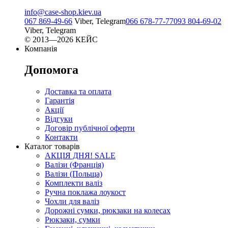
info@case-shop.kiev.ua
067 869-49-66
Viber, Telegram
066 678-77-77
093 804-69-02
Viber, Telegram
© 2013—2026 КЕЙС
Компанія
Допомога
Доставка та оплата
Гарантія
Акції
Відгуки
Договір публічної оферти
Контакти
Каталог товарів
АКЦІЯ ДНЯ! SALE
Валізи (Франція)
Валізи (Польща)
Комплекти валіз
Ручна поклажа лоукост
Чохли для валіз
Дорожні сумки, рюкзаки на колесах
Рюкзаки, сумки