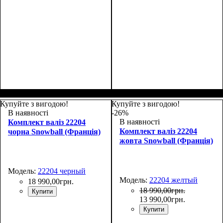
Размер,см (В*Ш*Г)
Объем, л
: 70
:
Размер,см (В*Ш*Г)
Объем, л
: 100
:
69х43х27+4
80х48х30+4
Купуйте з вигодою!
Купуйте з вигодою!
В наявності
-26%
В наявності
Комплект валіз 22204
Комплект валіз 22204
чорна Snowball (Франція)
жовта Snowball (Франція)
Модель:
22204 черный
Модель:
22204 желтый
18 990
,
00
грн.
18 990
,
00
грн.
Купити
13 990
,
00
грн.
Купити