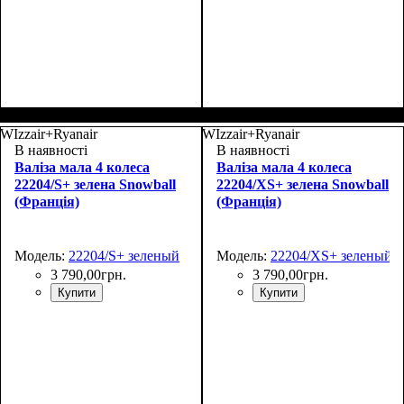
Размер,см (В*Ш*Г)
Объем, л
: 27
:
Размер,см (В*Ш*Г)
Объем, л
: 35
:
48х30х20+5
55х37х20+4
WIzzair+Ryanair
WIzzair+Ryanair
В наявності
В наявності
Валіза мала 4 колеса
Валіза мала 4 колеса
22204/S+ зелена Snowball
22204/XS+ зелена Snowball
(Франція)
(Франція)
Модель:
22204/S+ зеленый
Модель:
22204/XS+ зеленый
3 790
,
00
грн.
3 790
,
00
грн.
Купити
Купити