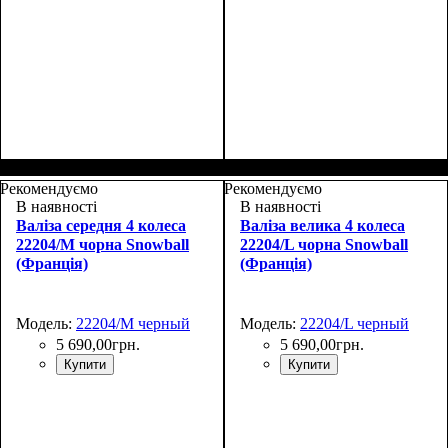
Размер,см (В*Ш*Г)
Объем, л
: 70
:
Размер,см (В*Ш*Г)
Объем, л
: 100
:
69х43х27+4
80х48х30+4
Рекомендуємо
Рекомендуємо
В наявності
В наявності
Валіза середня 4 колеса
Валіза велика 4 колеса
22204/M чорна Snowball
22204/L чорна Snowball
(Франція)
(Франція)
Модель:
22204/M черный
Модель:
22204/L черный
5 690
,
00
грн.
5 690
,
00
грн.
Купити
Купити