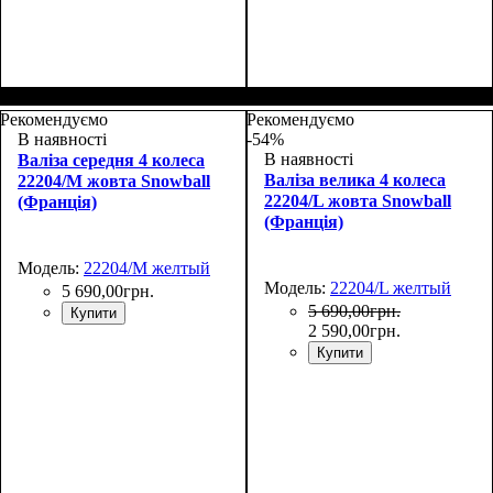
Размер,см (В*Ш*Г)
Объем, л
: 27
:
Размер,см (В*Ш*Г)
Объем, л
: 35
:
48х30х20+5
55х37х20+5
Рекомендуємо
Рекомендуємо
В наявності
-54%
В наявності
Валіза середня 4 колеса
Валіза велика 4 колеса
22204/M жовта Snowball
22204/L жовта Snowball
(Франція)
(Франція)
Модель:
22204/M желтый
Модель:
22204/L желтый
5 690
,
00
грн.
5 690
,
00
грн.
Купити
2 590
,
00
грн.
Купити