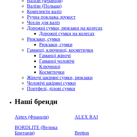
Валізи (Франція)
Валізи (Польща)
Комплекти валіз
Ручна поклажа лоукост
Чохли для валіз
Дорожні сумки, рюкзаки на колесах
Дорожні сумки на колесах
Рюкзаки, сумки
Рюкзаки, сумки
Гаманці, ключниці, косметички
Гаманці жіночі
Гаманці чоловічі
Ключниці
Косметички
Жіночі шкіряні сумки, рюкзаки
Чоловічі шкіряні сумки
Портфелі, ділові сумки
Наші бренди
Airtex (Франція)
ALEX RAI
BORDLITE (Велика
Британія)
Bretton