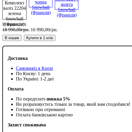
В наявності
18 990
,
00
грн.
16 990
,
00
грн.
В кошик
Купити в 1 клік
Доставка
Самовивіз в Києві
По Києву: 1 день
По Україні: 1-2 дні
Оплата
По передплаті-
знижка 5%
Ви розраховуєтесь тільки за товар, який вам сподобався!
Готівкою при отриманні
Оплата банківською картою
Захист споживача