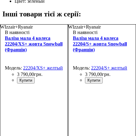
Цвет:
зеленый
Інші товари тієї ж серії:
WIzzair+Ryanair
WIzzair+Ryanair
В наявності
В наявності
Валіза мала 4 колеса
Валіза мала 4 колеса
22204/XS+ жовта Snowball
22204/S+ жовта Snowball
(Франція)
(Франція)
Модель:
22204/XS+ желтый
Модель:
22204/S+ желтый
3 790
,
00
грн.
3 790
,
00
грн.
Купити
Купити