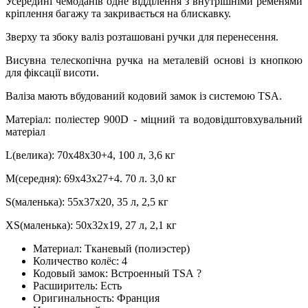
Усередині чемоданів одне відділення з внутрішніми ременями
кріплення багажу та закривається на блискавку.
Зверху та збоку валіз розташовані ручки для перенесення.
Висувна телескопічна ручка на металевій основі із кнопкою
для фіксації висоти.
Валіза мають вбудований кодовий замок із системою TSA.
Матеріал: поліестер 900D - міцний та водовідштовхувальний
матеріал
L(велика): 70х48х30+4, 100 л, 3,6 кг
M(середня): 69х43х27+4. 70 л. 3,0 кг
S(маленька): 55х37х20, 35 л, 2,5 кг
XS(маленька): 50х32х19, 27 л, 2,1 кг
Материал:
Тканевый (полиэстер)
Количество колёс:
4
Кодовый замок:
Встроенный TSA
?
Расширитель:
Есть
Оригинальность:
Франция