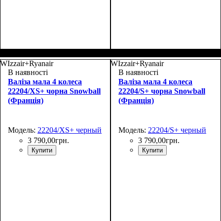
Размер,см (В*Ш*Г)
Объем, л
: 70
:
Размер,см (В*Ш*Г)
Объем, л
: 100
:
69х43х27+4
80х48х30+4
WIzzair+Ryanair
WIzzair+Ryanair
В наявності
В наявності
Валіза мала 4 колеса
Валіза мала 4 колеса
22204/XS+ чорна Snowball
22204/S+ чорна Snowball
(Франція)
(Франція)
Модель:
22204/XS+ черный
Модель:
22204/S+ черный
3 790
,
00
грн.
3 790
,
00
грн.
Купити
Купити