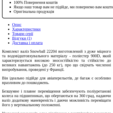
100% Повернення коштів
Якщо наш товар вам не підійде, ми повернемо вам кошт
Оригінальна продукція
Опис
Характеристики
Товари серії
Відгуки (1)
Доставка і оплата
Комплект валіз Snowball 22204 виготовлений з дуже міцного
та водовідштовхувального матеріалу - поліестер 900D, який
характеризується високою зносостійкістю та стійкістю до
великих навантажень (до 250 кг), про що свідчать численні
випробування, проведені у Франції.
Він ідеально підійде для авіаперельотів, де багаж є особливо
вразливим до пошкоджень.
Безшумне і плавне переміщення забезпечують поліуретанові
колеса на підшипниках, що обертаються на 360 град, надаючи
валіз додаткову маневреність і даючи можливість переміщати
його у вертикальному положенні.