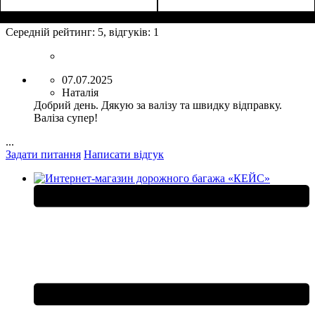
Размер,см (В*Ш*Г)
Объем, л
: 38
:
Размер,см (В*Ш*Г)
Объем, л
: 62
:
55x37x22
65x44x28
Середній рейтинг:
5
, відгуків:
1
07.07.2025
Наталія
Добрий день. Дякую за валізу та швидку відправку.
Валіза супер!
...
Задати питання
Написати відгук