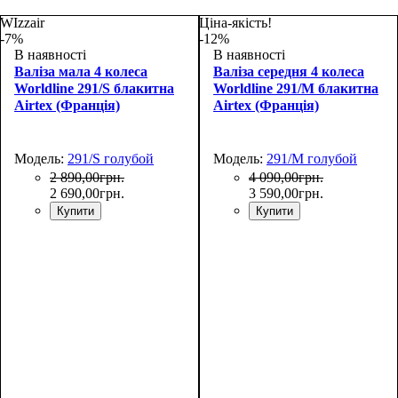
WIzzair
Ціна-якість!
-7%
-12%
В наявності
В наявності
Валіза мала 4 колеса
Валіза середня 4 колеса
Worldline 291/S блакитна
Worldline 291/M блакитна
Airtex (Франція)
Airtex (Франція)
Модель:
291/S голубой
Модель:
291/M голубой
2 890
,
00
грн.
4 090
,
00
грн.
2 690
,
00
грн.
3 590
,
00
грн.
Купити
Купити