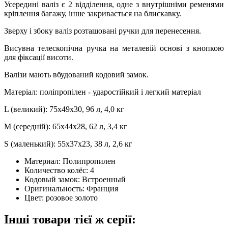
Усередині валіз є 2 відділення, одне з внутрішніми ременями
кріплення багажу, інше закривається на блискавку.
Зверху і збоку валіз розташовані ручки для перенесення.
Висувна телескопічна ручка на металевій основі з кнопкою
для фіксації висоти.
Валізи мають вбудований кодовий замок.
Матеріал: поліпропілен - ударостійкий і легкий матеріал
L (великий): 75x49x30, 96 л, 4,0 кг
M (середній): 65x44x28, 62 л, 3,4 кг
S (маленький): 55x37x23, 38 л, 2,6 кг
Материал:
Полипропилен
Количество колёс:
4
Кодовый замок:
Встроенный
Оригинальность:
Франция
Цвет:
розовое золото
Інші товари тієї ж серії: