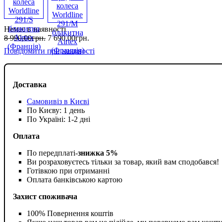
Немає в наявності
8 990
,
00
грн.
7 690
,
00
грн.
Повідомити при наявності
Доставка
Самовивіз в Києві
По Києву: 1 день
По Україні: 1-2 дні
Оплата
По передплаті-
знижка 5%
Ви розраховуєтесь тільки за товар, який вам сподобався!
Готівкою при отриманні
Оплата банківською картою
Захист споживача
100% Повернення коштів