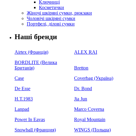
Ключниці
Косметички
Жіночі шкіряні сумки, рюкзаки
Чоловічі шкіряні сумки
Портфелі, ділові сумки
Наші бренди
Airtex (Франція)
ALEX RAI
BORDLITE (Велика
Британія)
Bretton
Case
Coverbag (Україна)
De Esse
Dr. Bond
H.Т.1983
Jia Jun
Lanpad
Marco Coverna
Power In Eavas
Royal Mountain
Snowball (Франция)
WINGS (Польща)