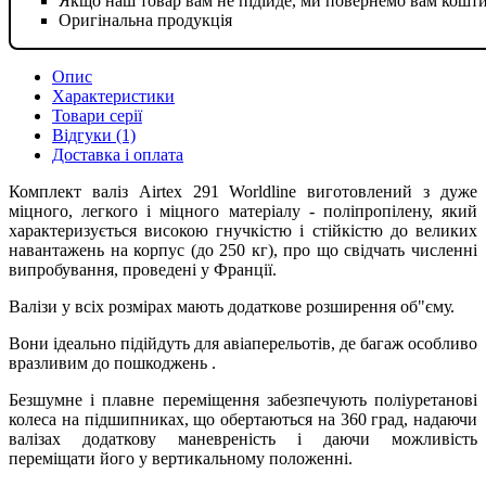
Якщо наш товар вам не підійде, ми повернемо вам кошт
Оригінальна продукція
Опис
Характеристики
Товари серії
Відгуки (1)
Доставка і оплата
Комплект валіз Airtex 291 Worldline виготовлений з дуже
міцного, легкого і міцного матеріалу - поліпропілену, який
характеризується високою гнучкістю і стійкістю до великих
навантажень на корпус (до 250 кг), про що свідчать численні
випробування, проведені у Франції.
Валізи у всіх розмірах мають додаткове розширення об"єму.
Вони ідеально підійдуть для авіаперельотів, де багаж особливо
вразливим до пошкоджень .
Безшумне і плавне переміщення забезпечують поліуретанові
колеса на підшипниках, що обертаються на 360 град, надаючи
валізах додаткову маневреність і даючи можливість
переміщати його у вертикальному положенні.