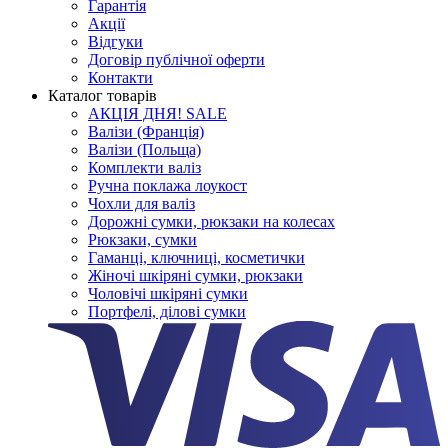
Гарантія
Акції
Відгуки
Договір публічної оферти
Контакти
Каталог товарів
АКЦІЯ ДНЯ! SALE
Валізи (Франція)
Валізи (Польща)
Комплекти валіз
Ручна поклажа лоукост
Чохли для валіз
Дорожні сумки, рюкзаки на колесах
Рюкзаки, сумки
Гаманці, ключниці, косметички
Жіночі шкіряні сумки, рюкзаки
Чоловічі шкіряні сумки
Портфелі, ділові сумки