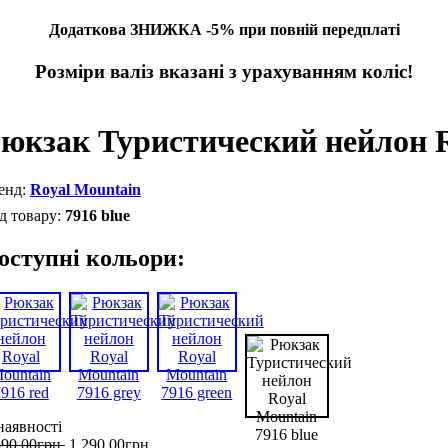
Додаткова ЗНИЖКА -5% при повній передплаті
Розміри валіз вказані з урахуванням коліс!
юкзак Туристический нейлон R
Royal Mountain
7916 blue
оступні кольори:
наявності
590
,
00
грн.
1 290
,
00
грн.