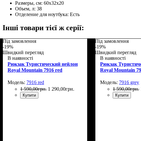
Размеры, см:
60х32х20
Объем, л:
38
Отделение для ноутбука:
Есть
Інші товари тієї ж серії:
Під замовлення
Під замовлення
-19%
-19%
Швидкий перегляд
Швидкий перегляд
В наявності
В наявності
Рюкзак Туристический нейлон
Рюкзак Туристич
Royal Mountain 7916 red
Royal Mountain 79
Модель:
7916 red
Модель:
7916 grey
1 590
,
00
грн.
1 290
,
00
грн.
1 590
,
00
грн.
Купити
Купити