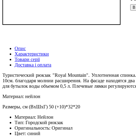
В
Опис
Характеристики
Товари серії
Доставка і оплата
Туристический рюкзак "Royal Mountain". Уплотненная спинка
10см. благодаря молнии расширения. На фасаде находятся дв
для бутылок воды объемом 0,5 л. Плечевые лямки регулируютс
Материал: нейлон
Размеры, см (ВхШхГ) 50 (+10)*32*20
Материал:
Нейлон
Тип:
Городской рюкзак
Оригинальность:
Оригинал
Цвет:
синий