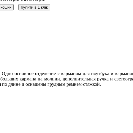
 кошик
Купити в 1 клік
. Одно основное отделение с карманом для ноутбука и кармано
а больших кармана на молнии, дополнительная ручка и светоот
я по длине и оснащены грудным ремнем-стяжкой.