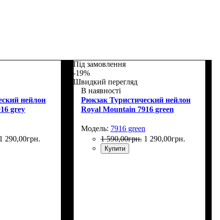
Під замовлення
-19%
Швидкий перегляд
В наявності
еский нейлон
Рюкзак Туристический нейлон
16 grey
Royal Mountain 7916 green
Модель:
7916 green
1 290
,
00
грн.
1 590
,
00
грн.
1 290
,
00
грн.
Купити