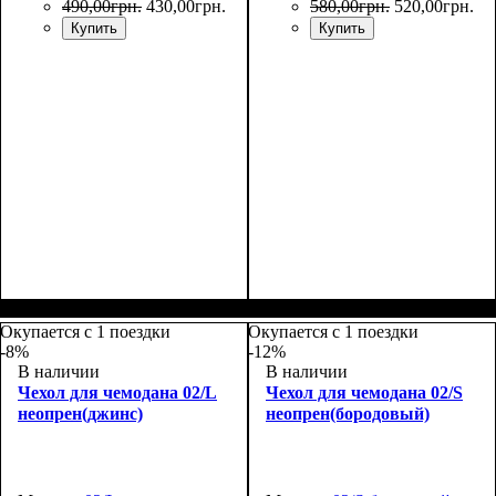
490
,
00
грн.
430
,
00
грн.
580
,
00
грн.
520
,
00
грн.
Купить
Купить
Размеры, см
: 50-55
Размеры, см
: 55-65
Окупается с 1 поездки
Окупается с 1 поездки
-8%
-12%
В наличии
В наличии
Чехол для чемодана 02/L
Чехол для чемодана 02/S
неопрен(джинс)
неопрен(бородовый)