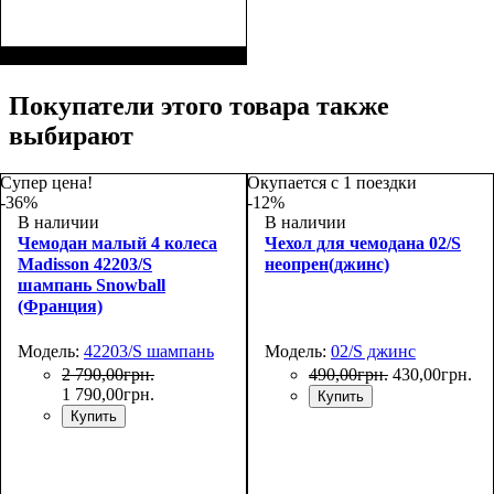
Размеры, см
: 55-65
Покупатели этого товара также
выбирают
Супер цена!
Окупается с 1 поездки
-36%
-12%
В наличии
В наличии
Чемодан малый 4 колеса
Чехол для чемодана 02/S
Madisson 42203/S
неопрен(джинс)
шампань Snowball
(Франция)
Модель:
42203/S шампань
Модель:
02/S джинс
2 790
,
00
грн.
490
,
00
грн.
430
,
00
грн.
1 790
,
00
грн.
Купить
Купить