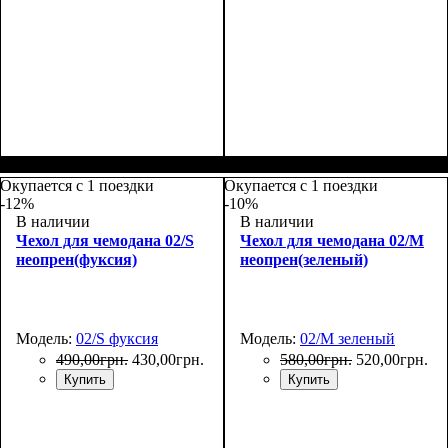
Размер,см (В*Ш*Г)
Объем, л
: 39+9
:
Размеры, см
: 50-55
55х38х23+5
Окупается с 1 поездки
Окупается с 1 поездки
-12%
-10%
В наличии
В наличии
Чехол для чемодана 02/S
Чехол для чемодана 02/M
неопрен(фуксия)
неопрен(зеленый)
Модель:
02/S фуксия
Модель:
02/M зеленый
490
,
00
грн.
430
,
00
грн.
580
,
00
грн.
520
,
00
грн.
Купить
Купить