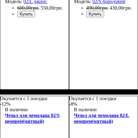
Модель:
02/L джинс
Модель:
02/S бородовий
600
,
00
грн.
550
,
00
грн.
490
,
00
грн.
430
,
00
грн.
Купить
Купить
Размеры, см
: 65-75
Размеры, см
: 50-55
Окупается с 1 поездки
Окупается с 1 поездки
-12%
-8%
В наличии
В наличии
Чехол для чемодана 02/S
Чехол для чемодана 02/L
неопрен(мятный)
неопрен(мятный)