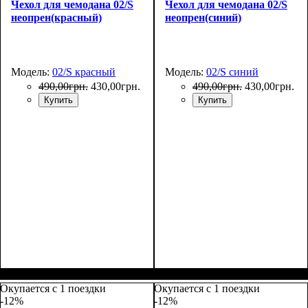
Чехол для чемодана 02/S
Чехол для чемодана 02/S
неопрен(красный)
неопрен(синий)
Модель:
02/S красный
Модель:
02/S синий
490
,
00
грн.
430
,
00
грн.
490
,
00
грн.
430
,
00
грн.
Купить
Купить
Размеры, см
: 50-55
Размеры, см
: 50-55
Окупается с 1 поездки
Окупается с 1 поездки
-12%
-12%