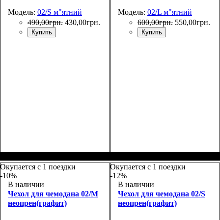
Модель:
02/S м"ятний
Модель:
02/L м"ятний
490
,
00
грн.
430
,
00
грн.
600
,
00
грн.
550
,
00
грн.
Купить
Купить
Размеры, см
: 50-55
Размеры, см
: 65-75
Окупается с 1 поездки
Окупается с 1 поездки
-10%
-12%
В наличии
В наличии
Чехол для чемодана 02/M
Чехол для чемодана 02/S
неопрен(графит)
неопрен(графит)