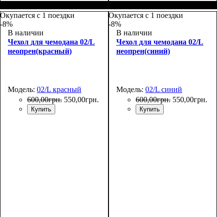
Размеры, см
: 55-65
Размеры, см
: 50-55
Окупается с 1 поездки
Окупается с 1 поездки
-8%
-8%
В наличии
В наличии
Чехол для чемодана 02/L
Чехол для чемодана 02/L
неопрен(красный)
неопрен(синий)
Модель:
02/L красный
Модель:
02/L синий
600
,
00
грн.
550
,
00
грн.
600
,
00
грн.
550
,
00
грн.
Купить
Купить