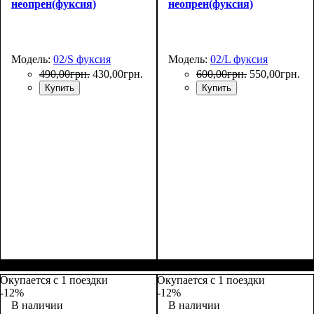
неопрен(фуксия)
неопрен(фуксия)
Модель:
02/S фуксия
Модель:
02/L фуксия
490
,
00
грн.
430
,
00
грн.
600
,
00
грн.
550
,
00
грн.
Купить
Купить
Размеры, см
: 50-55
Размеры, см
: 65-75
Окупается с 1 поездки
Окупается с 1 поездки
-12%
-12%
В наличии
В наличии