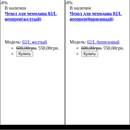
-8%
-8%
В наличии
В наличии
Чехол для чемодана 02/L
Чехол для чемодана 02/L
неопрен(желтый)
неопрен(бирюзовый)
Модель:
02/L желтый
Модель:
02/L бирюзовый
600
,
00
грн.
550
,
00
грн.
600
,
00
грн.
550
,
00
грн.
Купить
Купить
Размеры, см
: 65-75
Размеры, см
: 65-75