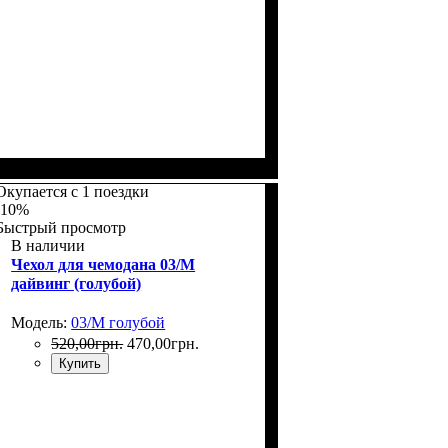
Размеры, см
: 50-55
Окупается с 1 поездки
-10%
Быстрый просмотр
В наличии
Чехол для чемодана 03/M
дайвинг (голубой)
Модель:
03/M голубой
520
,
00
грн.
470
,
00
грн.
Купить