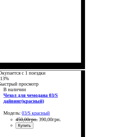
Размеры, см
: 55-65
Окупается с 1 поездки
-13%
Быстрый просмотр
В наличии
Чехол для чемодана 03/S
дайвинг(красный)
Модель:
03/S красный
450
,
00
грн.
390
,
00
грн.
Купить