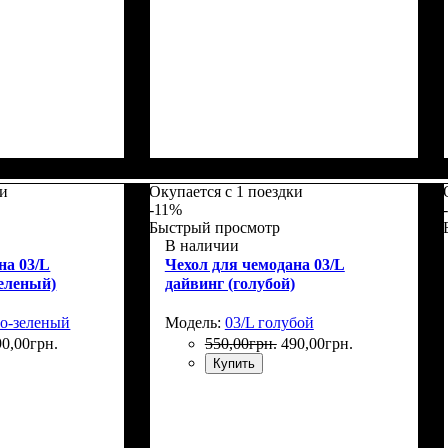
5
Размеры, см
: 65-75
ки
Окупается с 1 поездки
-11%
Быстрый просмотр
В наличии
на 03/L
Чехол для чемодана 03/L
зеленый)
дайвинг (голубой)
ло-зеленый
Модель:
03/L голубой
90
,
00
грн.
550
,
00
грн.
490
,
00
грн.
Купить