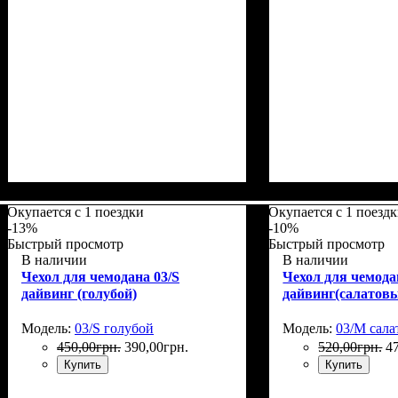
Размеры, см
: 55-65
Размеры, см
: 65-7
Окупается с 1 поездки
Окупается с 1 поезд
-13%
-10%
Быстрый просмотр
Быстрый просмотр
В наличии
В наличии
Чехол для чемодана 03/S
Чехол для чемода
дайвинг (голубой)
дайвинг(салатовы
Модель:
03/S голубой
Модель:
03/M сала
450
,
00
грн.
390
,
00
грн.
520
,
00
грн.
4
Купить
Купить