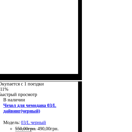
Размеры, см
: 50-55
Окупается с 1 поездки
-11%
Быстрый просмотр
В наличии
Чехол для чемодана 03/L
дайвинг(черный)
Модель:
03/L черный
550
,
00
грн.
490
,
00
грн.