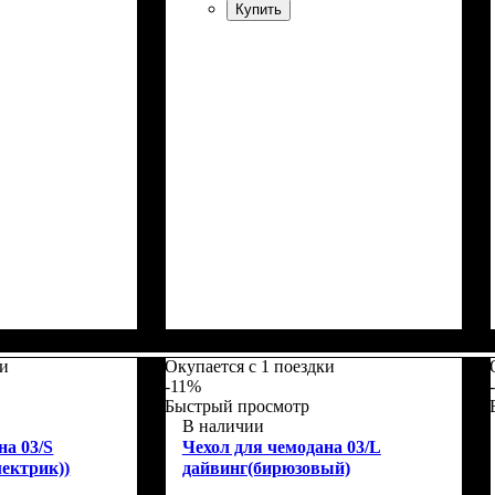
Купить
5
Размеры, см
: 50-55
ки
Окупается с 1 поездки
-11%
Быстрый просмотр
В наличии
на 03/S
Чехол для чемодана 03/L
лектрик))
дайвинг(бирюзовый)