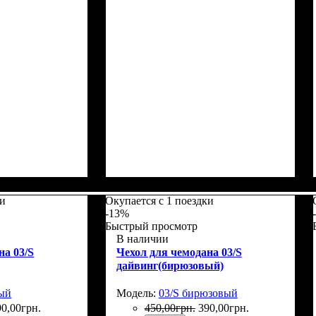
5
Размеры, см
: 65-75
ки
Окупается с 1 поездки
-13%
Быстрый просмотр
В наличии
на 03/S
Чехол для чемодана 03/S
дайвинг(бирюзовый)
ный
Модель:
03/S бирюзовый
90
,
00
грн.
450
,
00
грн.
390
,
00
грн.