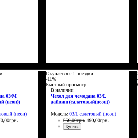
5
Размеры, см
: 65-75
ки
Окупается с 1 поездки
-11%
Быстрый просмотр
В наличии
на 03/M
Чехол для чемодана 03/L
й (неон))
дайвинг(салатовый(неон))
товый (неон)
Модель:
03/L салатовый (неон)
70
,
00
грн.
550
,
00
грн.
490
,
00
грн.
Купить