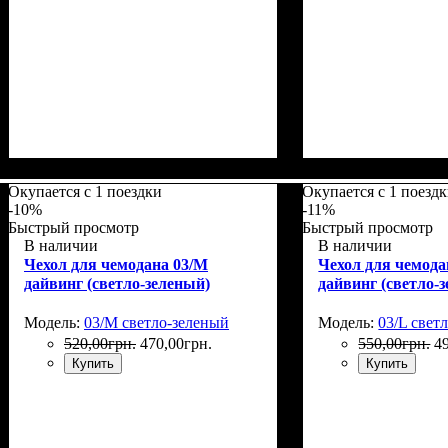
Размеры, см
: 50-55
Размеры, см
: 55-6
Окупается с 1 поездки
Окупается с 1 поезд
-10%
-11%
Быстрый просмотр
Быстрый просмотр
В наличии
В наличии
Чехол для чемодана 03/M
Чехол для чемода
дайвинг (светло-зеленый)
дайвинг (светло-
Модель:
03/M светло-зеленый
Модель:
03/L свет
520
,
00
грн.
470
,
00
грн.
550
,
00
грн.
4
Купить
Купить