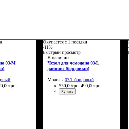
ки
Окупается с 1 поездки
-11%
Быстрый просмотр
В наличии
на 03/M
Чехол для чемодана 03/L
й)
дайвинг (бордовый)
довый
Модель:
03/L бордовый
70
,
00
грн.
550
,
00
грн.
490
,
00
грн.
Купить