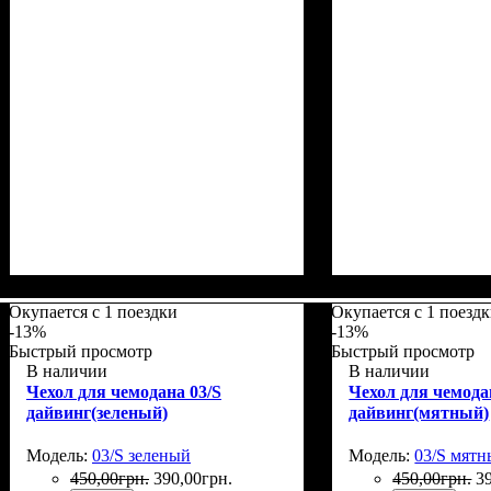
Размеры, см
: 50-55
Размеры, см
: 55-6
Окупается с 1 поездки
Окупается с 1 поезд
-13%
-13%
Быстрый просмотр
Быстрый просмотр
В наличии
В наличии
Чехол для чемодана 03/S
Чехол для чемода
дайвинг(зеленый)
дайвинг(мятный)
Модель:
03/S зеленый
Модель:
03/S мят
450
,
00
грн.
390
,
00
грн.
450
,
00
грн.
3