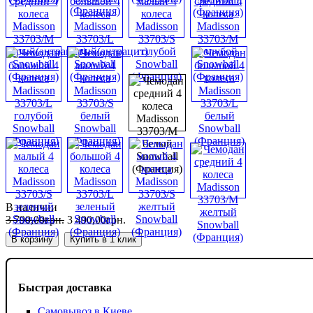
В наличии
3 790
,
00
грн.
3 490
,
00
грн.
В корзину
Купить в 1 клик
Быстрая доставка
Самовывоз в Киеве