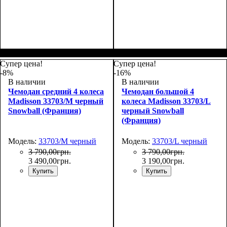
Размер,см (В*Ш*Г)
Объем, л
: 101
:
Размер,см (В*Ш*Г)
Объем, л
: 34
:
75х50х30
55х36х20
Супер цена!
Супер цена!
-8%
-16%
В наличии
В наличии
Чемодан средний 4 колеса
Чемодан большой 4
Madisson 33703/M черный
колеса Madisson 33703/L
Snowball (Франция)
черный Snowball
(Франция)
Модель:
33703/M черный
Модель:
33703/L черный
3 790
,
00
грн.
3 790
,
00
грн.
3 490
,
00
грн.
3 190
,
00
грн.
Купить
Купить