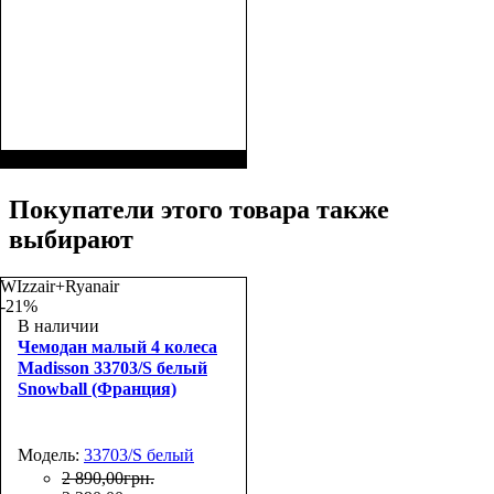
Покупатели этого товара также
выбирают
WIzzair+Ryanair
-21%
В наличии
Чемодан малый 4 колеса
Madisson 33703/S белый
Snowball (Франция)
Модель:
33703/S белый
2 890
,
00
грн.