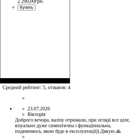
2 290
,
00
грн.
Купить
Размер,см (В*Ш*Г)
Объем, л
: 34
:
55х36х20
Средний рейтинг:
5
, отзывов:
4
23.07.2026
Вікторія
Доброго вечора, валізу отримали, при огляді все ціле,
візуально дуже симпатична і функціональна,
подивимось, якою буде в експлуатації)) Дякую 🙏