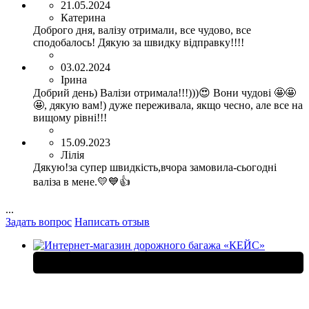
21.05.2024
Катерина
Доброго дня, валізу отримали, все чудово, все
сподобалось! Дякую за швидку відправку!!!!
03.02.2024
Ірина
Добрий день) Валізи отримала!!!)))😍 Вони чудові 🤩🤩
🤩, дякую вам!) дуже переживала, якщо чесно, але все на
вищому рівні!!!
15.09.2023
Лілія
Дякую!за супер швидкість,вчора замовила-сьогодні
валіза в мене.💛💙👍
...
Задать вопрос
Написать отзыв