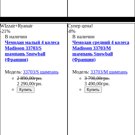
Размер,см (В*Ш*Г)
Объем, л
: 69
:
Размер,см (В*Ш*Г)
Объем, л
: 101
:
66х44х27
75х50х30
WIzzair+Ryanair
Супер цена!
-21%
-8%
В наличии
В наличии
Чемодан малый 4 колеса
Чемодан средний 4 колеса
Madisson 33703/S
Madisson 33703/M
шампань Snowball
шампань Snowball
(Франция)
(Франция)
Модель:
33703/S шампань
Модель:
33703/M шампань
2 890
,
00
грн.
3 790
,
00
грн.
2 290
,
00
грн.
3 490
,
00
грн.
Купить
Купить