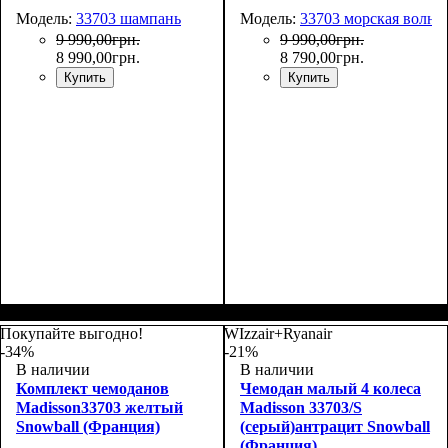
Модель:
33703 шампань
Модель:
33703 морская волна
9 990
,
00
грн.
9 990
,
00
грн.
8 990
,
00
грн.
8 790
,
00
грн.
Купить
Купить
Покупайте выгодно!
WIzzair+Ryanair
-34%
-21%
В наличии
В наличии
Комплект чемоданов
Чемодан малый 4 колеса
Madisson33703 желтый
Madisson 33703/S
Snowball (Франция)
(серый)антрацит Snowball
(Франция)