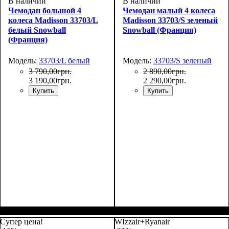
В наличии
В наличии
Чемодан большой 4
Чемодан малый 4 колеса
колеса Madisson 33703/L
Madisson 33703/S зеленый
белый Snowball
Snowball (Франция)
(Франция)
Модель:
33703/L белый
Модель:
33703/S зеленый
3 790
,
00
грн.
2 890
,
00
грн.
3 190
,
00
грн.
2 290
,
00
грн.
Купить
Купить
Размер,см (В*Ш*Г)
Объем, л
: 101
:
Размер,см (В*Ш*Г)
Объем, л
: 34
:
75х50х30
55х36х20
Супер цена!
WIzzair+Ryanair