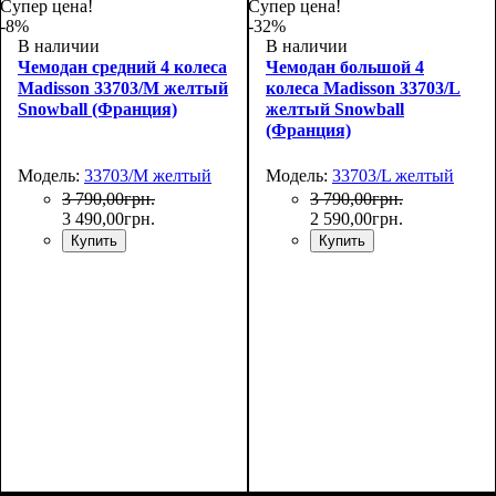
75х50х30
55х36х20
Супер цена!
Супер цена!
-8%
-32%
В наличии
В наличии
Чемодан средний 4 колеса
Чемодан большой 4
Madisson 33703/M желтый
колеса Madisson 33703/L
Snowball (Франция)
желтый Snowball
(Франция)
Модель:
33703/M желтый
Модель:
33703/L желтый
3 790
,
00
грн.
3 790
,
00
грн.
3 490
,
00
грн.
2 590
,
00
грн.
Купить
Купить