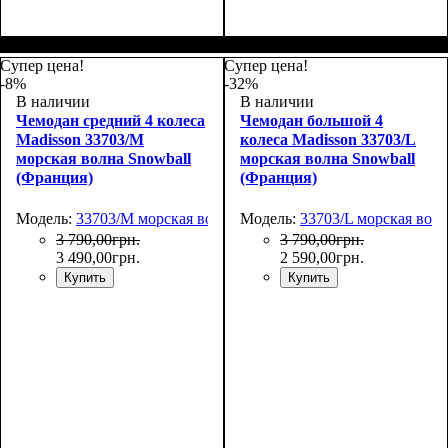
Размер,см (В*Ш*Г)
Объем, л
: 101
:
Размер,см (В*Ш*Г)
Объем, л
: 34
:
75х50х30
55х36х20
Супер цена!
Супер цена!
-8%
-32%
В наличии
В наличии
Чемодан средний 4 колеса
Чемодан большой 4
Madisson 33703/M
колеса Madisson 33703/L
морская волна Snowball
морская волна Snowball
(Франция)
(Франция)
Модель:
33703/M морская волна
Модель:
33703/L морская вол
3 790
,
00
грн.
3 790
,
00
грн.
3 490
,
00
грн.
2 590
,
00
грн.
Купить
Купить