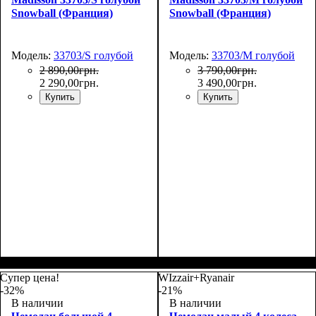
Snowball (Франция)
Snowball (Франция)
Модель:
33703/S голубой
Модель:
33703/M голубой
2 890
,
00
грн.
3 790
,
00
грн.
2 290
,
00
грн.
3 490
,
00
грн.
Купить
Купить
Размер,см (В*Ш*Г)
Объем, л
: 34
:
Размер,см (В*Ш*Г)
Объем, л
: 69
:
55х36х20
66х44х27
Супер цена!
WIzzair+Ryanair
-32%
-21%
В наличии
В наличии