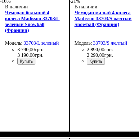
-16%
-21%
В наличии
В наличии
Чемодан большой 4
Чемодан малый 4 колеса
колеса Madisson 33703/L
Madisson 33703/S желтый
зеленый Snowball
Snowball (Франция)
(Франция)
Модель:
33703/L зеленый
Модель:
33703/S желтый
3 790
,
00
грн.
2 890
,
00
грн.
3 190
,
00
грн.
2 290
,
00
грн.
Купить
Купить
Размер,см (В*Ш*Г)
Объем, л
: 101
:
Размер,см (В*Ш*Г)
Объем, л
: 34
: