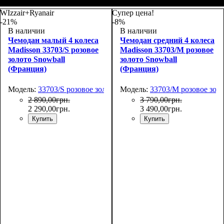
Размер,см (В*Ш*Г)
Объем, л
: 69
:
Размер,см (В*Ш*Г)
Объем, л
: 101
:
66х44х27
75х50х30
WIzzair+Ryanair
Супер цена!
-21%
-8%
В наличии
В наличии
Чемодан малый 4 колеса
Чемодан средний 4 колеса
Madisson 33703/S розовое
Madisson 33703/M розовое
золото Snowball
золото Snowball
(Франция)
(Франция)
Модель:
33703/S розовое золото
Модель:
33703/M розовое зол
2 890
,
00
грн.
3 790
,
00
грн.
2 290
,
00
грн.
3 490
,
00
грн.
Купить
Купить