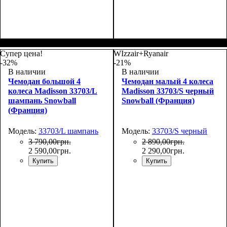
Размер,см (В*Ш*Г)
Объем, л
: 34
:
Размер,см (В*Ш*Г)
Объем, л
: 69
:
55х36х20
66х44х27
Супер цена!
WIzzair+Ryanair
-32%
-21%
В наличии
В наличии
Чемодан большой 4
Чемодан малый 4 колеса
колеса Madisson 33703/L
Madisson 33703/S черный
шампань Snowball
Snowball (Франция)
(Франция)
Модель:
33703/L шампань
Модель:
33703/S черный
3 790
,
00
грн.
2 890
,
00
грн.
2 590
,
00
грн.
2 290
,
00
грн.
Купить
Купить