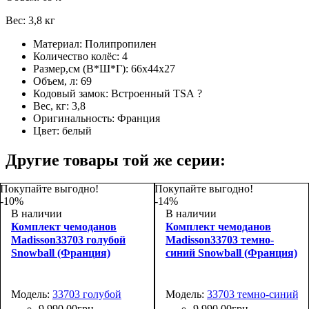
Вес: 3,8 кг
Материал:
Полипропилен
Количество колёс:
4
Размер,см (В*Ш*Г):
66х44х27
Объем, л:
69
Кодовый замок:
Встроенный TSA
?
Вес, кг:
3,8
Оригинальность:
Франция
Цвет:
белый
Другие товары той же серии:
Покупайте выгодно!
Покупайте выгодно!
-10%
-14%
В наличии
В наличии
Комплект чемоданов
Комплект чемоданов
Madisson33703 голубой
Madisson33703 темно-
Snowball (Франция)
синий Snowball (Франция)
Модель:
33703 голубой
Модель:
33703 темно-синий
9 990
,
00
грн.
9 990
,
00
грн.