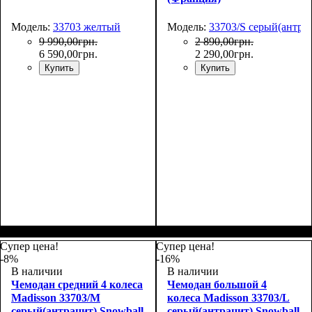
Модель:
33703 желтый
Модель:
33703/S серый(антра
9 990
,
00
грн.
2 890
,
00
грн.
6 590
,
00
грн.
2 290
,
00
грн.
Купить
Купить
Размер,см (В*Ш*Г)
Объем, л
: 34
:
55х36х20
Супер цена!
Супер цена!
-8%
-16%
В наличии
В наличии
Чемодан средний 4 колеса
Чемодан большой 4
Madisson 33703/M
колеса Madisson 33703/L
серый(антрацит) Snowball
серый(антрацит) Snowball