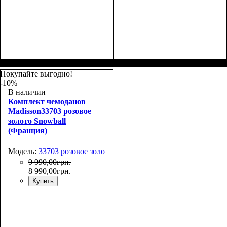
Размер,см (В*Ш*Г)
Объем, л
: 69
:
Размер,см (В*Ш*Г)
Объем, л
: 101
:
66х44х27
75х50х30
Покупайте выгодно!
-10%
В наличии
Комплект чемоданов
Madisson33703 розовое
золото Snowball
(Франция)
Модель:
33703 розовое золото
9 990
,
00
грн.
8 990
,
00
грн.
Купить