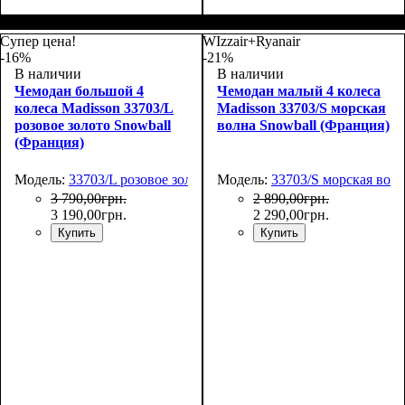
Размер,см (В*Ш*Г)
Объем, л
: 34
:
Размер,см (В*Ш*Г)
Объем, л
: 69
:
55х36х20
66х44х27
Супер цена!
WIzzair+Ryanair
-16%
-21%
В наличии
В наличии
Чемодан большой 4
Чемодан малый 4 колеса
колеса Madisson 33703/L
Madisson 33703/S морская
розовое золото Snowball
волна Snowball (Франция)
(Франция)
Модель:
33703/L розовое золото
Модель:
33703/S морская вол
3 790
,
00
грн.
2 890
,
00
грн.
3 190
,
00
грн.
2 290
,
00
грн.
Купить
Купить