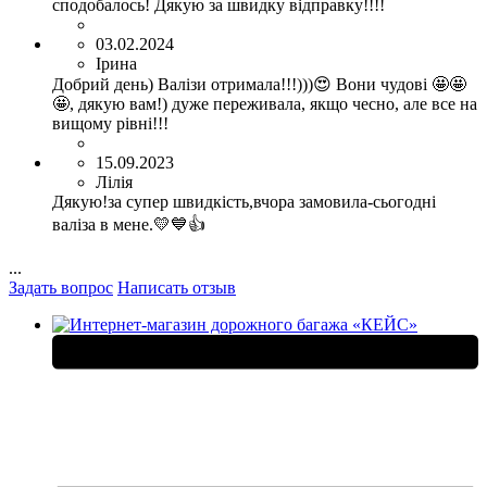
сподобалось! Дякую за швидку відправку!!!!
03.02.2024
Ірина
Добрий день) Валізи отримала!!!)))😍 Вони чудові 🤩🤩
🤩, дякую вам!) дуже переживала, якщо чесно, але все на
вищому рівні!!!
15.09.2023
Лілія
Дякую!за супер швидкість,вчора замовила-сьогодні
валіза в мене.💛💙👍
...
Задать вопрос
Написать отзыв