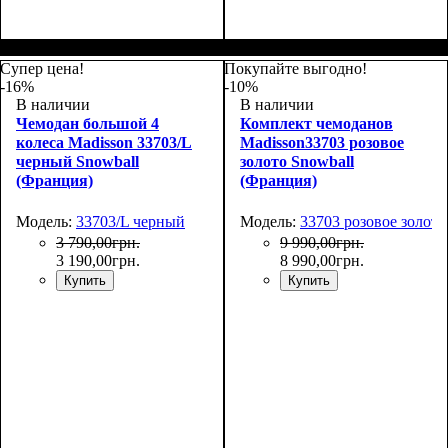
Размер,см (В*Ш*Г)
Объем, л
: 34
:
Размер,см (В*Ш*Г)
Объем, л
: 69
:
55х36х20
66х44х27
Супер цена!
Покупайте выгодно!
-16%
-10%
В наличии
В наличии
Чемодан большой 4
Комплект чемоданов
колеса Madisson 33703/L
Madisson33703 розовое
черный Snowball
золото Snowball
(Франция)
(Франция)
Модель:
33703/L черный
Модель:
33703 розовое золото
3 790
,
00
грн.
9 990
,
00
грн.
3 190
,
00
грн.
8 990
,
00
грн.
Купить
Купить