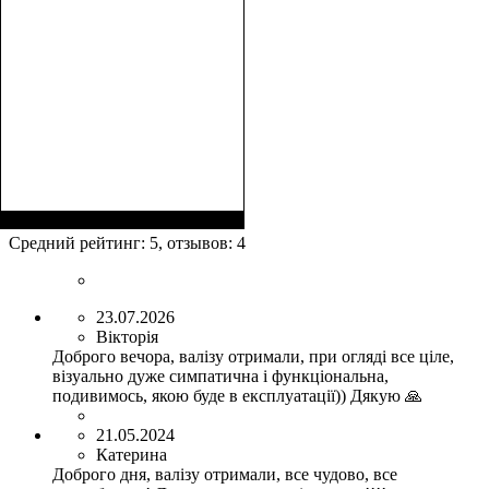
Размеры, см
: 55-65
Средний рейтинг:
5
, отзывов:
4
23.07.2026
Вікторія
Доброго вечора, валізу отримали, при огляді все ціле,
візуально дуже симпатична і функціональна,
подивимось, якою буде в експлуатації)) Дякую 🙏
21.05.2024
Катерина
Доброго дня, валізу отримали, все чудово, все