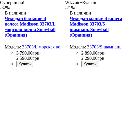
55х36х20
66х44х27
Супер цена!
WIzzair+Ryanair
-32%
-21%
В наличии
В наличии
Чемодан большой 4
Чемодан малый 4 колеса
колеса Madisson 33703/L
Madisson 33703/S
морская волна Snowball
шампань Snowball
(Франция)
(Франция)
Модель:
33703/L морская волна
Модель:
33703/S шампань
3 790
,
00
грн.
2 890
,
00
грн.
2 590
,
00
грн.
2 290
,
00
грн.
Купить
Купить