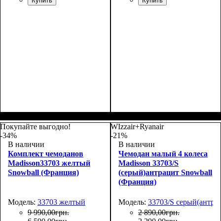
Купить
Купить
Покупайте выгодно!
WIzzair+Ryanair
-34%
-21%
В наличии
В наличии
Комплект чемоданов
Чемодан малый 4 колеса
Madisson33703 желтый
Madisson 33703/S
Snowball (Франция)
(серый)антрацит Snowball
(Франция)
Модель:
33703 желтый
Модель:
33703/S серый(антра
9 990
,
00
грн.
2 890
,
00
грн.