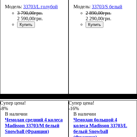
Модель:
33703/L голубой
Модель:
33703/S белый
3 790
,
00
грн.
2 890
,
00
грн.
2 590
,
00
грн.
2 290
,
00
грн.
Купить
Купить
Размер,см (В*Ш*Г)
Объем, л
: 101
:
Размер,см (В*Ш*Г)
Объем, л
: 34
:
75х50х30
55х36х20
Супер цена!
Супер цена!
-8%
-16%
В наличии
В наличии
Чемодан средний 4 колеса
Чемодан большой 4
Madisson 33703/M белый
колеса Madisson 33703/L
Snowball (Франция)
белый Snowball