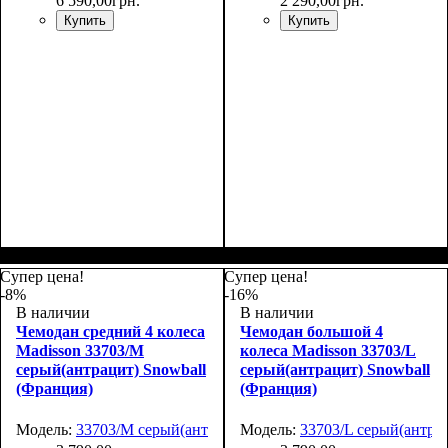
6 590
,
00
грн.
2 290
,
00
грн.
Купить
Купить
Размер,см (В*Ш*Г)
Объем, л
: 34
:
55х36х20
Супер цена!
Супер цена!
-8%
-16%
В наличии
В наличии
Чемодан средний 4 колеса
Чемодан большой 4
Madisson 33703/M
колеса Madisson 33703/L
серый(антрацит) Snowball
серый(антрацит) Snowball
(Франция)
(Франция)
Модель:
33703/M серый(антрацит)
Модель:
33703/L серый(антра