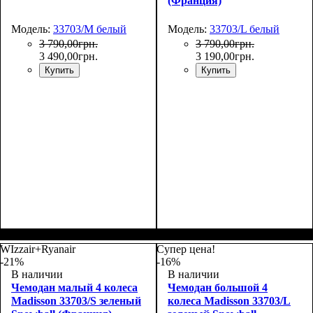
(Франция)
Модель:
33703/M белый
Модель:
33703/L белый
3 790
,
00
грн.
3 790
,
00
грн.
3 490
,
00
грн.
3 190
,
00
грн.
Купить
Купить
Размер,см (В*Ш*Г)
Объем, л
: 69
:
Размер,см (В*Ш*Г)
Объем, л
: 101
:
66х44х27
75х50х30
WIzzair+Ryanair
Супер цена!
-21%
-16%
В наличии
В наличии
Чемодан малый 4 колеса
Чемодан большой 4
Madisson 33703/S зеленый
колеса Madisson 33703/L