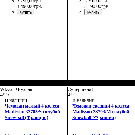
3 790
,
00
грн.
3 790
,
00
грн.
3 490
,
00
грн.
3 190
,
00
грн.
Купить
Купить
Размер,см (В*Ш*Г)
Объем, л
: 69
:
Размер,см (В*Ш*Г)
Объем, л
: 101
:
66х44х27
75х50х30
WIzzair+Ryanair
Супер цена!
-21%
-8%
В наличии
В наличии
Чемодан малый 4 колеса
Чемодан средний 4 колеса
Madisson 33703/S голубой
Madisson 33703/M голубой
Snowball (Франция)
Snowball (Франция)