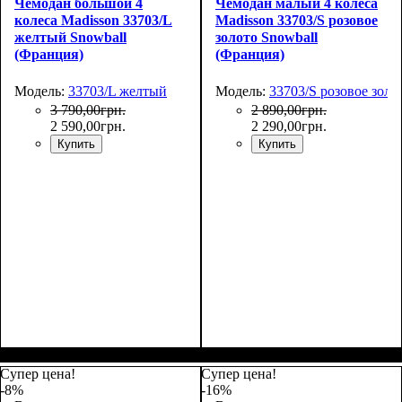
Чемодан большой 4
Чемодан малый 4 колеса
колеса Madisson 33703/L
Madisson 33703/S розовое
желтый Snowball
золото Snowball
(Франция)
(Франция)
Модель:
33703/L желтый
Модель:
33703/S розовое золо
3 790
,
00
грн.
2 890
,
00
грн.
2 590
,
00
грн.
2 290
,
00
грн.
Купить
Купить
Размер,см (В*Ш*Г)
Объем, л
: 101
:
Размер,см (В*Ш*Г)
Объем, л
: 34
:
75х50х30
55х36х20
Супер цена!
Супер цена!
-8%
-16%