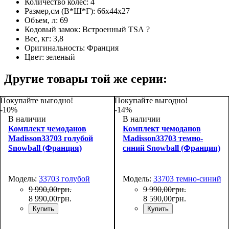
Количество колёс:
4
Размер,см (В*Ш*Г):
66х44х27
Объем, л:
69
Кодовый замок:
Встроенный TSA
?
Вес, кг:
3,8
Оригинальность:
Франция
Цвет:
зеленый
Другие товары той же серии:
Покупайте выгодно!
Покупайте выгодно!
-10%
-14%
В наличии
В наличии
Комплект чемоданов
Комплект чемоданов
Madisson33703 голубой
Madisson33703 темно-
Snowball (Франция)
синий Snowball (Франция)
Модель:
33703 голубой
Модель:
33703 темно-синий
9 990
,
00
грн.
9 990
,
00
грн.
8 990
,
00
грн.
8 590
,
00
грн.
Купить
Купить