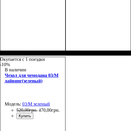
Размеры, см
: 58-70х41-
Размер,см (В*Ш*Г)
Объем, л
: 34
:
45х23-26
55х36х20
Окупается с 1 поездки
-10%
В наличии
Чехол для чемодана 03/M
дайвинг(зеленый)
Модель:
03/M зеленый
520
,
00
грн.
470
,
00
грн.
Купить