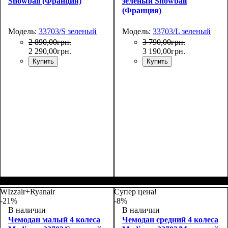
Snowball (Франция)
зеленый Snowball
(Франция)
Модель:
33703/S зеленый
Модель:
33703/L зеленый
2 890
,
00
грн.
3 790
,
00
грн.
2 290
,
00
грн.
3 190
,
00
грн.
Купить
Купить
Размер,см (В*Ш*Г)
Объем, л
: 34
:
Размер,см (В*Ш*Г)
Объем, л
: 101
:
55х36х20
75х50х30
WIzzair+Ryanair
Супер цена!
-21%
-8%
В наличии
В наличии
Чемодан малый 4 колеса
Чемодан средний 4 колеса