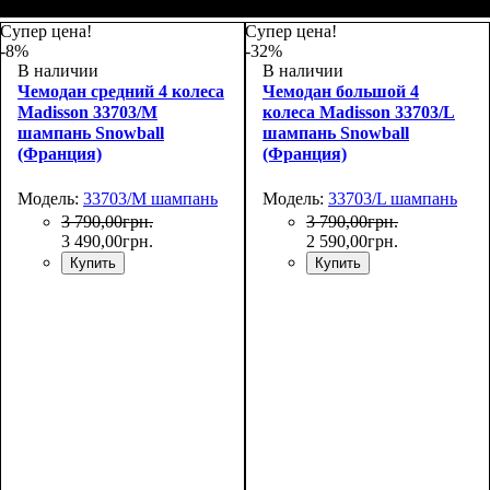
Размер,см (В*Ш*Г)
Объем, л
: 101
:
Размер,см (В*Ш*Г)
Объем, л
: 34
:
75х50х30
55х36х20
Супер цена!
Супер цена!
-8%
-32%
В наличии
В наличии
Чемодан средний 4 колеса
Чемодан большой 4
Madisson 33703/M
колеса Madisson 33703/L
шампань Snowball
шампань Snowball
(Франция)
(Франция)
Модель:
33703/M шампань
Модель:
33703/L шампань
3 790
,
00
грн.
3 790
,
00
грн.
3 490
,
00
грн.
2 590
,
00
грн.
Купить
Купить