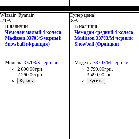
Размер,см (В*Ш*Г)
Объем, л
: 69
:
Размер,см (В*Ш*Г)
Объем, л
: 101
:
66х44х27
75х50х30
WIzzair+Ryanair
Супер цена!
-21%
-8%
В наличии
В наличии
Чемодан малый 4 колеса
Чемодан средний 4 колеса
Madisson 33703/S черный
Madisson 33703/M черный
Snowball (Франция)
Snowball (Франция)
Модель:
33703/S черный
Модель:
33703/M черный
2 890
,
00
грн.
3 790
,
00
грн.
2 290
,
00
грн.
3 490
,
00
грн.
Купить
Купить