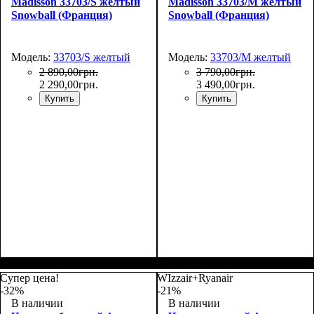
Madisson 33703/S желтый
Madisson 33703/M желтый
Snowball (Франция)
Snowball (Франция)
Модель:
33703/S желтый
Модель:
33703/M желтый
2 890
,
00
грн.
3 790
,
00
грн.
2 290
,
00
грн.
3 490
,
00
грн.
Купить
Купить
Размер,см (В*Ш*Г)
Объем, л
: 34
:
Размер,см (В*Ш*Г)
Объем, л
: 69
:
55х36х20
66х44х27
Супер цена!
WIzzair+Ryanair
-32%
-21%
В наличии
В наличии