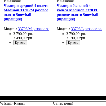
В наличии
В наличии
Чемодан средний 4 колеса
Чемодан большой 4
Madisson 33703/M розовое
колеса Madisson 33703/L
золото Snowball
розовое золото Snowball
(Франция)
(Франция)
Модель:
33703/M розовое золото
Модель:
33703/L розовое золо
3 790
,
00
грн.
3 790
,
00
грн.
3 490
,
00
грн.
3 190
,
00
грн.
Купить
Купить
Размер,см (В*Ш*Г)
Объем, л
: 69
:
Размер,см (В*Ш*Г)
Объем, л
: 101
:
66х44х27
75х50х30
WIzzair+Ryanair
Супер цена!