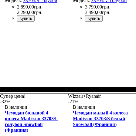
Модель:
33703/S голубой
Модель:
33703/M голубой
2 890
,
00
грн.
3 790
,
00
грн.
2 290
,
00
грн.
3 490
,
00
грн.
Купить
Купить
Размер,см (В*Ш*Г)
Объем, л
: 34
:
Размер,см (В*Ш*Г)
Объем, л
: 69
:
55х36х20
66х44х27
Супер цена!
WIzzair+Ryanair
-32%
-21%
В наличии
В наличии
Чемодан большой 4
Чемодан малый 4 колеса
колеса Madisson 33703/L
Madisson 33703/S белый
голубой Snowball
Snowball (Франция)
(Франция)