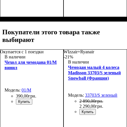
Размер,см (В*Ш*Г)
Объем, л
: 101
:
75х50х30
Покупатели этого товара также
выбирают
Окупается с 1 поездки
WIzzair+Ryanair
В наличии
-21%
В наличии
Чехол для чемодана 01/M
Чемодан малый 4 колеса
винил
Madisson 33703/S зеленый
Snowball (Франция)
Модель:
01/M
Модель:
33703/S зеленый
390
,
00
грн.
2 890
,
00
грн.
Купить
2 290
,
00
грн.
Купить