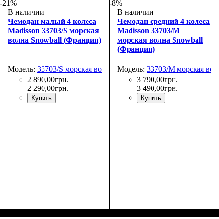
-21%
-8%
В наличии
В наличии
Чемодан малый 4 колеса
Чемодан средний 4 колеса
Madisson 33703/S морская
Madisson 33703/M
волна Snowball (Франция)
морская волна Snowball
(Франция)
Модель:
33703/S морская волна
Модель:
33703/M морская вол
2 890
,
00
грн.
3 790
,
00
грн.
2 290
,
00
грн.
3 490
,
00
грн.
Купить
Купить
Размер,см (В*Ш*Г)
Объем, л
: 34
:
Размер,см (В*Ш*Г)
Объем, л
: 69
: