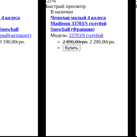
-21%
Быстрый просмотр
В наличии
 4 колеса
Чемодан малый 4 колеса
Madisson 33703/S голубой
Snowball
Snowball (Франция)
ерый(антрацит)
Модель:
33703/S голубой
3 190
,
00
грн.
2 890
,
00
грн.
2 290
,
00
грн.
Купить