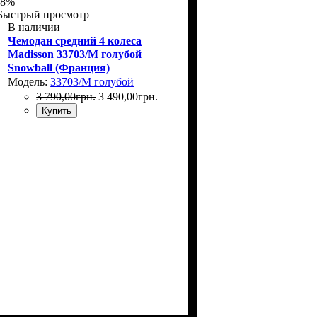
-8%
Быстрый просмотр
В наличии
Чемодан средний 4 колеса
Madisson 33703/M голубой
Snowball (Франция)
Модель:
33703/M голубой
3 790
,
00
грн.
3 490
,
00
грн.
Купить