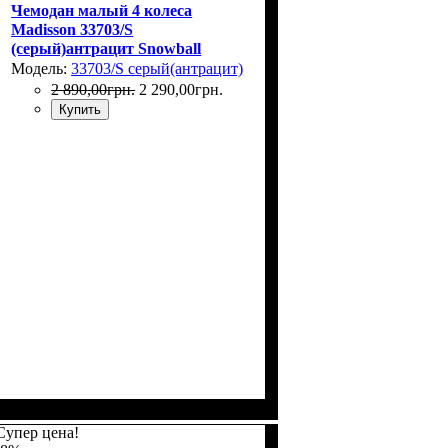
Чемодан малый 4 колеса
Madisson 33703/S
(серый)антрацит Snowball
(Франция)
Модель:
33703/S серый(антрацит)
2 890
,
00
грн.
2 290
,
00
грн.
Купить
Размер,см (В*Ш*Г)
Объем, л
: 34
: 55х36х20
Супер цена!