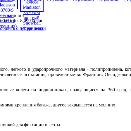
т в наличии
990
,
00
грн.
8 990
,
00
грн.
общить о поступлении
ного, легкого и ударопрочного материала - полипропилена, ко
гочисленные испытания, проведенные во Франции. Он идеально 
новые колеса на подшипниках, вращающиеся на 360 град, 
емнями крепления багажа, другое закрывается на молнию.
кнопкой для фиксации высоты.