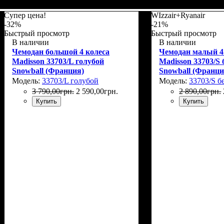
Размер,см (В*Ш*Г)
Объем, л
: 69
: 66х44х27
Размер,см (В*Ш*
Объем, л
: 101
Супер цена!
WIzzair+Ryanair
-32%
-21%
Быстрый просмотр
Быстрый просмотр
В наличии
В наличии
Чемодан большой 4 колеса
Чемодан малый 4
Madisson 33703/L голубой
Madisson 33703/S
Snowball (Франция)
Snowball (Франци
Модель:
33703/L голубой
Модель:
33703/S б
3 790
,
00
грн.
2 590
,
00
грн.
2 890
,
00
грн.
Купить
Купить