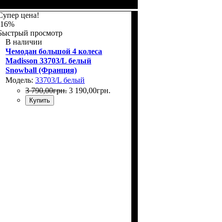
Размер,см (В*Ш*Г)
Объем, л
: 69
: 66х44х27
Супер цена!
-16%
Быстрый просмотр
В наличии
Чемодан большой 4 колеса
Madisson 33703/L белый
Snowball (Франция)
Модель:
33703/L белый
3 790
,
00
грн.
3 190
,
00
грн.
Купить