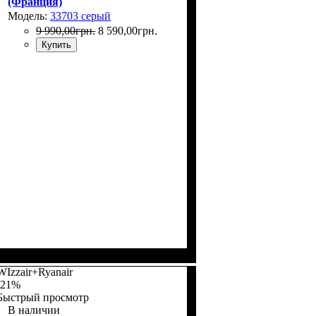
(Франция)
Модель:
33703 серый
9 990
,
00
грн.
8 590
,
00
грн.
Купить
WIzzair+Ryanair
-21%
Быстрый просмотр
В наличии