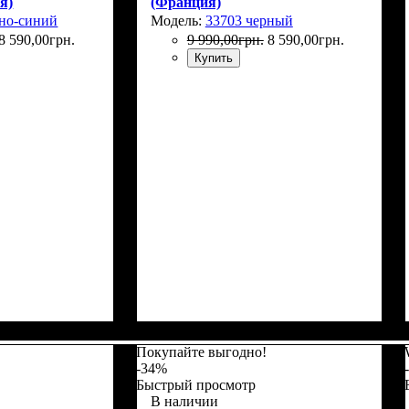
я)
(Франция)
мно-синий
Модель:
33703 черный
8 590
,
00
грн.
9 990
,
00
грн.
8 590
,
00
грн.
Купить
Покупайте выгодно!
-34%
Быстрый просмотр
В наличии