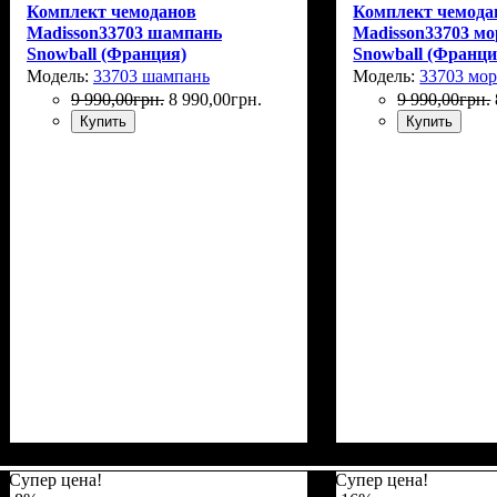
Комплект чемоданов
Комплект чемода
Madisson33703 шампань
Madisson33703 мо
Snowball (Франция)
Snowball (Франци
Модель:
33703 шампань
Модель:
33703 мор
9 990
,
00
грн.
8 990
,
00
грн.
9 990
,
00
грн.
Купить
Купить
Супер цена!
Супер цена!