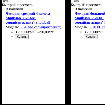
-8%
-16%
Быстрый просмотр
Быстрый просмотр
В наличии
В наличии
Чемодан средний 4 колеса
Чемодан большой
Madisson 33703/M
Madisson 33703/L
серый(антрацит) Snowball
серый(антрацит) 
(Франция)
(Франция)
Модель:
33703/M серый(антрацит)
Модель:
33703/L с
3 790
,
00
грн.
3 490
,
00
грн.
3 790
,
00
грн.
Купить
Купить