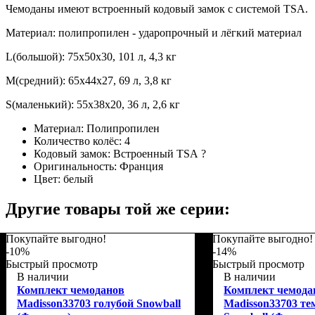
Чемоданы имеют встроенный кодовый замок с системой TSA.
Материал: полипропилен - ударопрочный и лёгкий материал
L(большой): 75х50х30, 101 л, 4,3 кг
M(средний): 65х44х27, 69 л, 3,8 кг
S(маленький): 55х38х20, 36 л, 2,6 кг
Материал:
Полипропилен
Количество колёс:
4
Кодовый замок:
Встроенный TSA
?
Оригинальность:
Франция
Цвет:
белый
Другие товары той же серии:
Покупайте выгодно!
Покупайте выгодно!
-10%
-14%
Быстрый просмотр
Быстрый просмотр
В наличии
В наличии
Комплект чемоданов
Комплект чемода
Madisson33703 голубой Snowball
Madisson33703 те