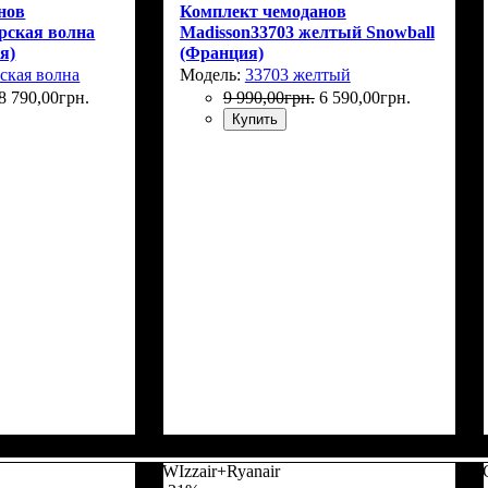
нов
Комплект чемоданов
рская волна
Madisson33703 желтый Snowball
я)
(Франция)
ская волна
Модель:
33703 желтый
8 790
,
00
грн.
9 990
,
00
грн.
6 590
,
00
грн.
Купить
WIzzair+Ryanair