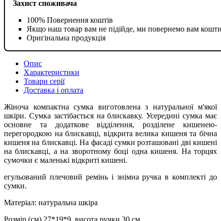
Захист споживача
100% Повернення коштів
Якщо наш товар вам не підійде, ми повернемо вам кошт
Оригінальна продукція
Опис
Характеристики
Товари серії
Доставка і оплата
Жіноча компактна сумка виготовлена з натуральної м'якої
шкіри. Сумка застібається на блискавку. Усередині сумка має
основне та додаткове відділення, розділене кишенею-
перегородкою на блискавці, відкрита велика кишеня та бічна
кишеня на блискавці. На фасаді сумки розташовані дві кишені
на блискавці, а на зворотному боці одна кишеня. На торцях
сумочки є маленькі відкриті кишені.
егульований плечовий ремінь і знімна ручка в комплекті до
сумки.
Матеріал: натуральна шкіра
Розмір (см) 27*19*9, висота ручки 30 см.