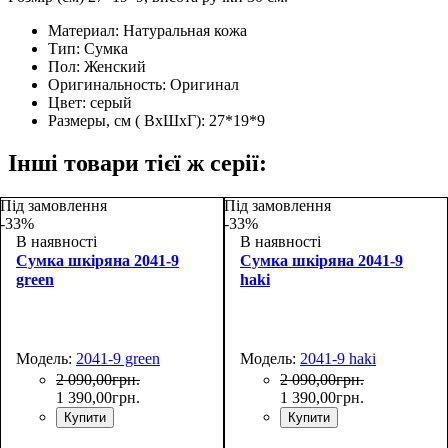
Материал:
Натуральная кожа
Тип:
Сумка
Пол:
Женский
Оригинальность:
Оригинал
Цвет:
серый
Размеры, см ( ВхШхГ):
27*19*9
Інші товари тієї ж серії:
Під замовлення
Під замовлення
-33%
-33%
В наявності
В наявності
Сумка шкіряна 2041-9
Сумка шкіряна 2041-9
green
haki
Модель:
2041-9 green
Модель:
2041-9 haki
2 090
,
00
грн.
2 090
,
00
грн.
1 390
,
00
грн.
1 390
,
00
грн.
Купити
Купити