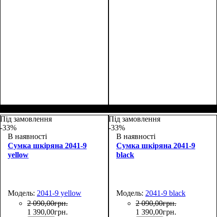
Размеры, см ( ВхШхГ)
:
Размеры, см ( ВхШхГ)
:
27*19*9
27*19*9
Під замовлення
Під замовлення
-33%
-33%
В наявності
В наявності
Сумка шкіряна 2041-9
Сумка шкіряна 2041-9
yellow
black
Модель:
2041-9 yellow
Модель:
2041-9 black
2 090
,
00
грн.
2 090
,
00
грн.
1 390
,
00
грн.
1 390
,
00
грн.