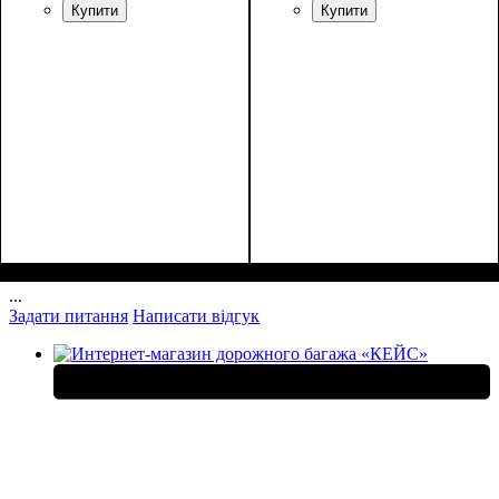
Купити
Купити
Размеры, см ( ВхШхГ)
:
Размеры, см ( ВхШхГ)
:
27*19*9
27*19*9
...
Задати питання
Написати відгук