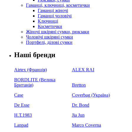
Гаманці, ключниці, косметички
Гаманці жіночі
Гаманці чоловічі
Ключниці
Косметички
Жіночі шкіряні сумки, рюкзаки
Чоловічі шкіряні сумки
Портфелі, ділові сумки
Наші бренди
Airtex (Франція)
ALEX RAI
BORDLITE (Велика
Британія)
Bretton
Case
Coverbag (Україна)
De Esse
Dr. Bond
H.Т.1983
Jia Jun
Lanpad
Marco Coverna