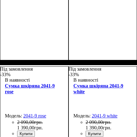
Размеры, см ( ВхШхГ)
:
Размеры, см ( ВхШхГ)
:
27*19*9
27*19*9
Під замовлення
Під замовлення
-33%
-33%
В наявності
В наявності
Сумка шкіряна 2041-9
Сумка шкіряна 2041-9
rose
white
Модель:
2041-9 rose
Модель:
2041-9 white
2 090
,
00
грн.
2 090
,
00
грн.
1 390
,
00
грн.
1 390
,
00
грн.
Купити
Купити