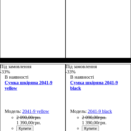
Размеры, см ( ВхШхГ)
:
Размеры, см ( ВхШхГ)
:
27*19*9
27*19*9
Під замовлення
Під замовлення
-33%
-33%
В наявності
В наявності
Сумка шкіряна 2041-9
Сумка шкіряна 2041-9
yellow
black
Модель:
2041-9 yellow
Модель:
2041-9 black
2 090
,
00
грн.
2 090
,
00
грн.
1 390
,
00
грн.
1 390
,
00
грн.
Купити
Купити