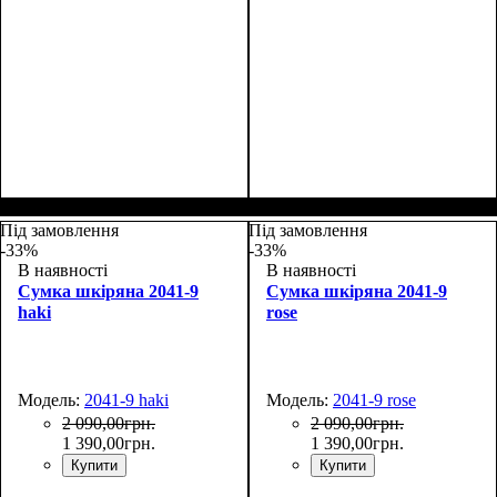
Размеры, см ( ВхШхГ)
:
Размеры, см ( ВхШхГ)
:
27*19*9
27*19*9
Під замовлення
Під замовлення
-33%
-33%
В наявності
В наявності
Сумка шкіряна 2041-9
Сумка шкіряна 2041-9
haki
rose
Модель:
2041-9 haki
Модель:
2041-9 rose
2 090
,
00
грн.
2 090
,
00
грн.
1 390
,
00
грн.
1 390
,
00
грн.
Купити
Купити