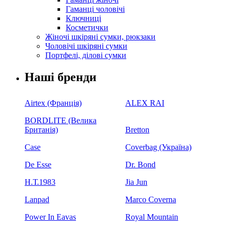
Гаманці чоловічі
Ключниці
Косметички
Жіночі шкіряні сумки, рюкзаки
Чоловічі шкіряні сумки
Портфелі, ділові сумки
Наші бренди
Airtex (Франція)
ALEX RAI
BORDLITE (Велика
Британія)
Bretton
Case
Coverbag (Україна)
De Esse
Dr. Bond
H.Т.1983
Jia Jun
Lanpad
Marco Coverna
Power In Eavas
Royal Mountain