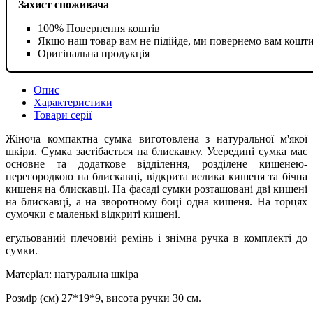
Захист споживача
100% Повернення коштів
Якщо наш товар вам не підійде, ми повернемо вам кошт
Оригінальна продукція
Опис
Характеристики
Товари серії
Жіноча компактна сумка виготовлена з натуральної м'якої
шкіри. Сумка застібається на блискавку. Усередині сумка має
основне та додаткове відділення, розділене кишенею-
перегородкою на блискавці, відкрита велика кишеня та бічна
кишеня на блискавці. На фасаді сумки розташовані дві кишені
на блискавці, а на зворотному боці одна кишеня. На торцях
сумочки є маленькі відкриті кишені.
егульований плечовий ремінь і знімна ручка в комплекті до
сумки.
Матеріал: натуральна шкіра
Розмір (см) 27*19*9, висота ручки 30 см.