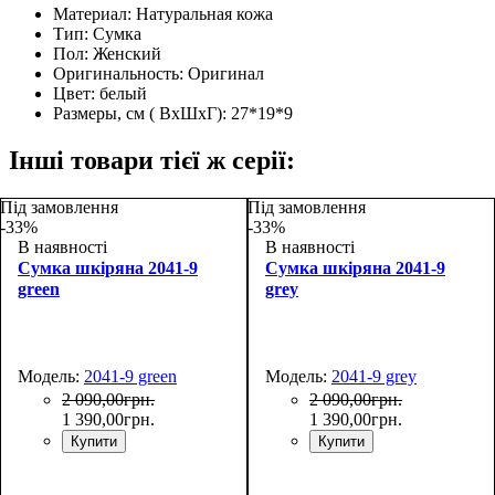
Материал:
Натуральная кожа
Тип:
Сумка
Пол:
Женский
Оригинальность:
Оригинал
Цвет:
белый
Размеры, см ( ВхШхГ):
27*19*9
Інші товари тієї ж серії:
Під замовлення
Під замовлення
-33%
-33%
В наявності
В наявності
Сумка шкіряна 2041-9
Сумка шкіряна 2041-9
green
grey
Модель:
2041-9 green
Модель:
2041-9 grey
2 090
,
00
грн.
2 090
,
00
грн.
1 390
,
00
грн.
1 390
,
00
грн.
Купити
Купити